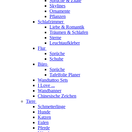
Sprüche & Zitate
Skylines
Ornamente
Pflanzen
Schlafzimmer
Liebe & Romantik
Träumen & Schlafen
Sterne
Leuchtaufkleber
Flur
Sprüche
Schuhe
Büro
Sprüche
Tafelfolie Planer
Wandtattoo Sets
I Love ...
Wandbanner
Chinesische Zeichen
Tiere
Schmetterlinge
Hunde
Katzen
Eulen
Pferde