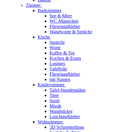
Zimmer
Badezimmer
See & Meer
WC-Männchen
Fliesenaufkleber
Wandworte & Sprüche
Küche
Sprüche
Worte
Kaffee & Tee
Kochen & Essen
Lustiges
Tafelfolie
Fliesenaufkleber
mit Namen
Kinderzimmer
Tafel-Stundenpläne
Tiere
Sport
Musik
Wandsticker
Leuchtaufkleber
Wohnzimmer
3D Schmetterlinge