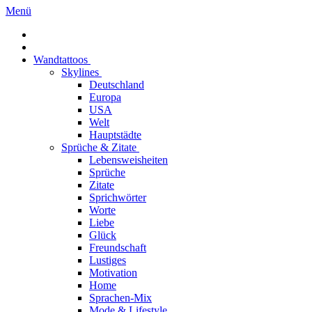
Menü
Wandtattoos
Skylines
Deutschland
Europa
USA
Welt
Hauptstädte
Sprüche & Zitate
Lebensweisheiten
Sprüche
Zitate
Sprichwörter
Worte
Liebe
Glück
Freundschaft
Lustiges
Motivation
Home
Sprachen-Mix
Mode & Lifestyle