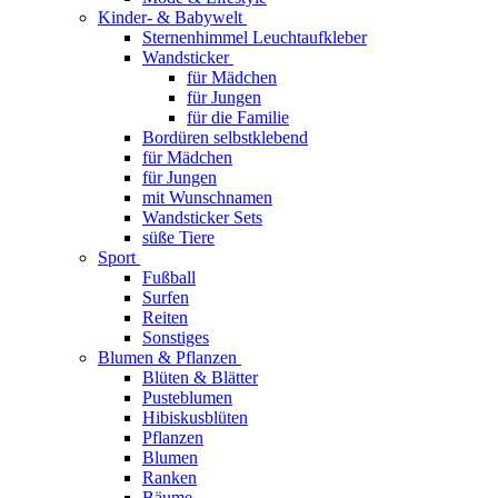
Kinder- & Babywelt
Sternenhimmel Leuchtaufkleber
Wandsticker
für Mädchen
für Jungen
für die Familie
Bordüren selbstklebend
für Mädchen
für Jungen
mit Wunschnamen
Wandsticker Sets
süße Tiere
Sport
Fußball
Surfen
Reiten
Sonstiges
Blumen & Pflanzen
Blüten & Blätter
Pusteblumen
Hibiskusblüten
Pflanzen
Blumen
Ranken
Bäume