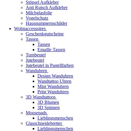
Stöpsel Aufkleber
Anti Rutsch Aufkleber
Milchglasfolie
Vogelschutz
Hausnummernschilder
Wohnaccessoires
Geschenkgutscheine
Tassen
Tassen
Emaille Tassen
Turnbeutel
Jutebeutel
Jutebeutel in Pastellfarben
Wanduhren
Design Wanduhren
Wandtattoo Uhren
Mini Wanduhren
Print Wanduhren
3D Wandtattoos
3D Blumen
3D Spinnen
Mousepads
Lieblingsmenschen
Glasschneidebretter
Lieblingsmenschen