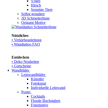
Vögel
Hirsch
Sonstige Tiere
Selbst gestalten
3D Schmetterlinge
Origami Motive
Nützliches
• Verklebeanleitung
• Wandtattoo FAQ
Entdecken
• Deko Neuheiten
• Gutscheine
Wandbilder
Leinwandbilder
Künstler
Fotokunst
Individuelle Leinwand
Poster
Cocktails
Florale Buchstaben
Fotomotive