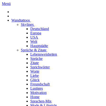
Menü
Wandtattoos
Skylines
Deutschland
Europa
USA
Welt
Hauptstädte
Sprüche & Zitate
Lebensweisheiten
Sprüche
Zitate
Sprichwörter
Worte
Liebe
Glück
Freundschaft
Lustiges
Motivation
Home
Sprachen-Mix
Mode & Lifestyle