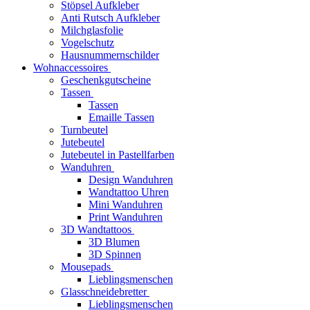
Stöpsel Aufkleber
Anti Rutsch Aufkleber
Milchglasfolie
Vogelschutz
Hausnummernschilder
Wohnaccessoires
Geschenkgutscheine
Tassen
Tassen
Emaille Tassen
Turnbeutel
Jutebeutel
Jutebeutel in Pastellfarben
Wanduhren
Design Wanduhren
Wandtattoo Uhren
Mini Wanduhren
Print Wanduhren
3D Wandtattoos
3D Blumen
3D Spinnen
Mousepads
Lieblingsmenschen
Glasschneidebretter
Lieblingsmenschen