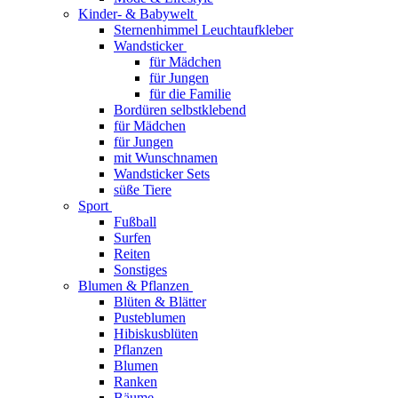
Kinder- & Babywelt
Sternenhimmel Leuchtaufkleber
Wandsticker
für Mädchen
für Jungen
für die Familie
Bordüren selbstklebend
für Mädchen
für Jungen
mit Wunschnamen
Wandsticker Sets
süße Tiere
Sport
Fußball
Surfen
Reiten
Sonstiges
Blumen & Pflanzen
Blüten & Blätter
Pusteblumen
Hibiskusblüten
Pflanzen
Blumen
Ranken
Bäume