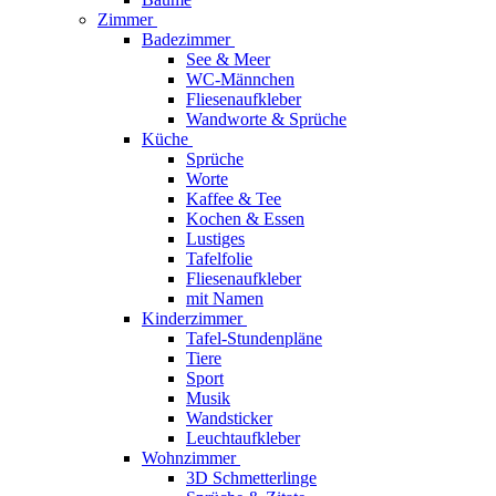
Zimmer
Badezimmer
See & Meer
WC-Männchen
Fliesenaufkleber
Wandworte & Sprüche
Küche
Sprüche
Worte
Kaffee & Tee
Kochen & Essen
Lustiges
Tafelfolie
Fliesenaufkleber
mit Namen
Kinderzimmer
Tafel-Stundenpläne
Tiere
Sport
Musik
Wandsticker
Leuchtaufkleber
Wohnzimmer
3D Schmetterlinge