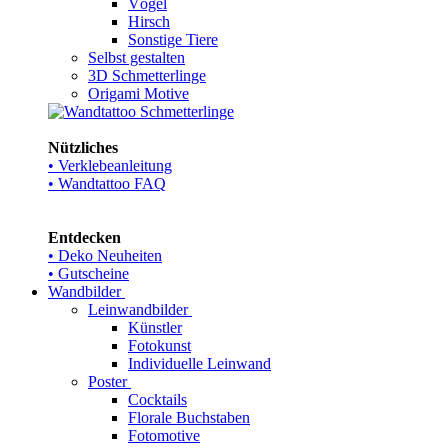
Vögel
Hirsch
Sonstige Tiere
Selbst gestalten
3D Schmetterlinge
Origami Motive
Nützliches
• Verklebeanleitung
• Wandtattoo FAQ
Entdecken
• Deko Neuheiten
• Gutscheine
Wandbilder
Leinwandbilder
Künstler
Fotokunst
Individuelle Leinwand
Poster
Cocktails
Florale Buchstaben
Fotomotive