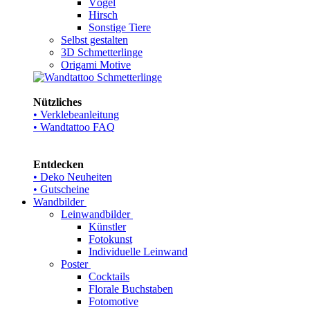
Vögel
Hirsch
Sonstige Tiere
Selbst gestalten
3D Schmetterlinge
Origami Motive
Nützliches
• Verklebeanleitung
• Wandtattoo FAQ
Entdecken
• Deko Neuheiten
• Gutscheine
Wandbilder
Leinwandbilder
Künstler
Fotokunst
Individuelle Leinwand
Poster
Cocktails
Florale Buchstaben
Fotomotive