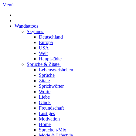
Menü
Wandtattoos
Skylines
Deutschland
Europa
USA
Welt
Hauptstädte
Sprüche & Zitate
Lebensweisheiten
Sprüche
Zitate
Sprichwörter
Worte
Liebe
Glück
Freundschaft
Lustiges
Motivation
Home
Sprachen-Mix
Mode & Lifestyle