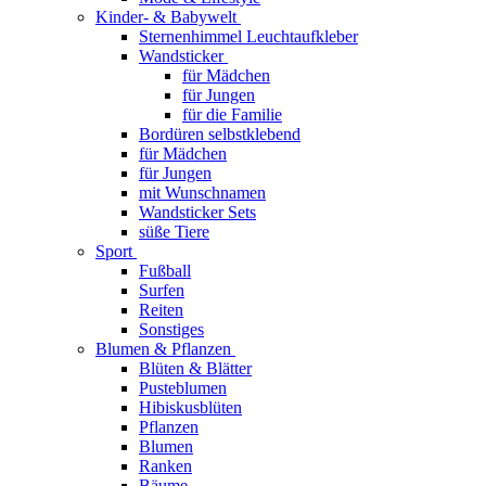
Kinder- & Babywelt
Sternenhimmel Leuchtaufkleber
Wandsticker
für Mädchen
für Jungen
für die Familie
Bordüren selbstklebend
für Mädchen
für Jungen
mit Wunschnamen
Wandsticker Sets
süße Tiere
Sport
Fußball
Surfen
Reiten
Sonstiges
Blumen & Pflanzen
Blüten & Blätter
Pusteblumen
Hibiskusblüten
Pflanzen
Blumen
Ranken
Bäume