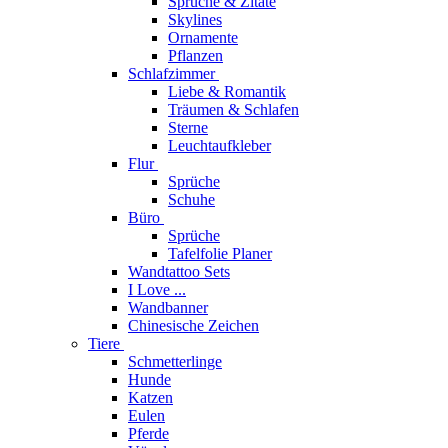
Sprüche & Zitate
Skylines
Ornamente
Pflanzen
Schlafzimmer
Liebe & Romantik
Träumen & Schlafen
Sterne
Leuchtaufkleber
Flur
Sprüche
Schuhe
Büro
Sprüche
Tafelfolie Planer
Wandtattoo Sets
I Love ...
Wandbanner
Chinesische Zeichen
Tiere
Schmetterlinge
Hunde
Katzen
Eulen
Pferde