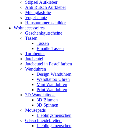
Stöpsel Aufkleber
Anti Rutsch Aufkleber
Milchglasfolie
Vogelschutz
Hausnummernschilder
Wohnaccessoires
Geschenkgutscheine
Tassen
Tassen
Emaille Tassen
Turnbeutel
Jutebeutel
Jutebeutel in Pastellfarben
Wanduhren
Design Wanduhren
Wandtattoo Uhren
Mini Wanduhren
Print Wanduhren
3D Wandtattoos
3D Blumen
3D Spinnen
Mousepads
Lieblingsmenschen
Glasschneidebretter
Lieblingsmenschen