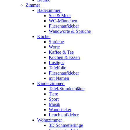
Zimmer
Badezimmer
See & Meer
WC-Männchen
Fliesenaufkleber
Wandworte & Sprüche
Küche
Sprüche
Worte
Kaffee & Tee
Kochen & Essen
Lustiges
Tafelfolie
Fliesenaufkleber
mit Namen
Kinderzimmer
Tafel-Stundenpläne
Tiere
Sport
Musik
Wandsticker
Leuchtaufkleber
Wohnzimmer
3D Schmetterlinge