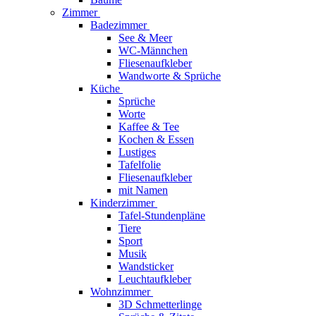
Zimmer
Badezimmer
See & Meer
WC-Männchen
Fliesenaufkleber
Wandworte & Sprüche
Küche
Sprüche
Worte
Kaffee & Tee
Kochen & Essen
Lustiges
Tafelfolie
Fliesenaufkleber
mit Namen
Kinderzimmer
Tafel-Stundenpläne
Tiere
Sport
Musik
Wandsticker
Leuchtaufkleber
Wohnzimmer
3D Schmetterlinge