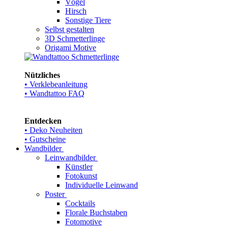
Vögel
Hirsch
Sonstige Tiere
Selbst gestalten
3D Schmetterlinge
Origami Motive
Nützliches
• Verklebeanleitung
• Wandtattoo FAQ
Entdecken
• Deko Neuheiten
• Gutscheine
Wandbilder
Leinwandbilder
Künstler
Fotokunst
Individuelle Leinwand
Poster
Cocktails
Florale Buchstaben
Fotomotive