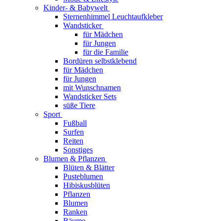
Kinder- & Babywelt
Sternenhimmel Leuchtaufkleber
Wandsticker
für Mädchen
für Jungen
für die Familie
Bordüren selbstklebend
für Mädchen
für Jungen
mit Wunschnamen
Wandsticker Sets
süße Tiere
Sport
Fußball
Surfen
Reiten
Sonstiges
Blumen & Pflanzen
Blüten & Blätter
Pusteblumen
Hibiskusblüten
Pflanzen
Blumen
Ranken
Bäume