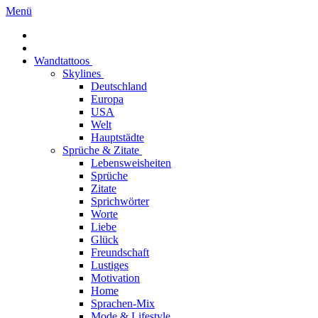
Menü
Wandtattoos
Skylines
Deutschland
Europa
USA
Welt
Hauptstädte
Sprüche & Zitate
Lebensweisheiten
Sprüche
Zitate
Sprichwörter
Worte
Liebe
Glück
Freundschaft
Lustiges
Motivation
Home
Sprachen-Mix
Mode & Lifestyle