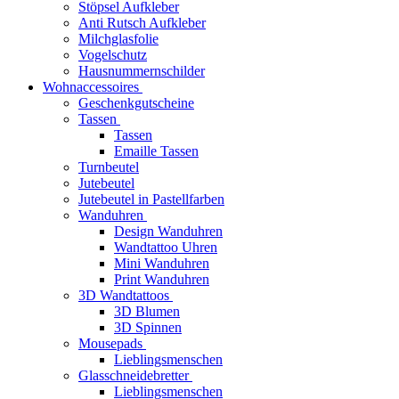
Stöpsel Aufkleber
Anti Rutsch Aufkleber
Milchglasfolie
Vogelschutz
Hausnummernschilder
Wohnaccessoires
Geschenkgutscheine
Tassen
Tassen
Emaille Tassen
Turnbeutel
Jutebeutel
Jutebeutel in Pastellfarben
Wanduhren
Design Wanduhren
Wandtattoo Uhren
Mini Wanduhren
Print Wanduhren
3D Wandtattoos
3D Blumen
3D Spinnen
Mousepads
Lieblingsmenschen
Glasschneidebretter
Lieblingsmenschen