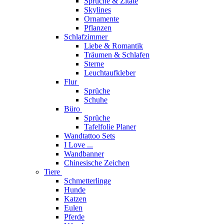
Sprüche & Zitate
Skylines
Ornamente
Pflanzen
Schlafzimmer
Liebe & Romantik
Träumen & Schlafen
Sterne
Leuchtaufkleber
Flur
Sprüche
Schuhe
Büro
Sprüche
Tafelfolie Planer
Wandtattoo Sets
I Love ...
Wandbanner
Chinesische Zeichen
Tiere
Schmetterlinge
Hunde
Katzen
Eulen
Pferde