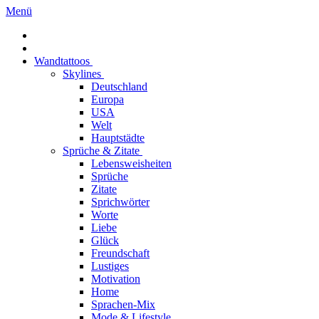
Menü
Wandtattoos
Skylines
Deutschland
Europa
USA
Welt
Hauptstädte
Sprüche & Zitate
Lebensweisheiten
Sprüche
Zitate
Sprichwörter
Worte
Liebe
Glück
Freundschaft
Lustiges
Motivation
Home
Sprachen-Mix
Mode & Lifestyle