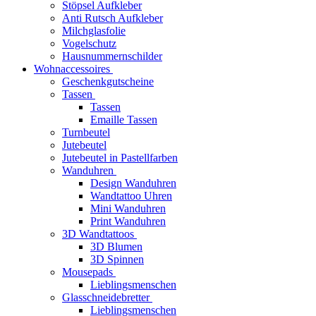
Stöpsel Aufkleber
Anti Rutsch Aufkleber
Milchglasfolie
Vogelschutz
Hausnummernschilder
Wohnaccessoires
Geschenkgutscheine
Tassen
Tassen
Emaille Tassen
Turnbeutel
Jutebeutel
Jutebeutel in Pastellfarben
Wanduhren
Design Wanduhren
Wandtattoo Uhren
Mini Wanduhren
Print Wanduhren
3D Wandtattoos
3D Blumen
3D Spinnen
Mousepads
Lieblingsmenschen
Glasschneidebretter
Lieblingsmenschen