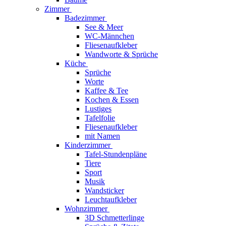
Zimmer
Badezimmer
See & Meer
WC-Männchen
Fliesenaufkleber
Wandworte & Sprüche
Küche
Sprüche
Worte
Kaffee & Tee
Kochen & Essen
Lustiges
Tafelfolie
Fliesenaufkleber
mit Namen
Kinderzimmer
Tafel-Stundenpläne
Tiere
Sport
Musik
Wandsticker
Leuchtaufkleber
Wohnzimmer
3D Schmetterlinge