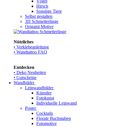
Vögel
Hirsch
Sonstige Tiere
Selbst gestalten
3D Schmetterlinge
Origami Motive
Nützliches
• Verklebeanleitung
• Wandtattoo FAQ
Entdecken
• Deko Neuheiten
• Gutscheine
Wandbilder
Leinwandbilder
Künstler
Fotokunst
Individuelle Leinwand
Poster
Cocktails
Florale Buchstaben
Fotomotive