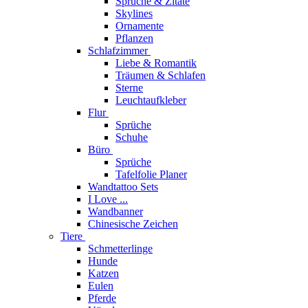
Sprüche & Zitate
Skylines
Ornamente
Pflanzen
Schlafzimmer
Liebe & Romantik
Träumen & Schlafen
Sterne
Leuchtaufkleber
Flur
Sprüche
Schuhe
Büro
Sprüche
Tafelfolie Planer
Wandtattoo Sets
I Love ...
Wandbanner
Chinesische Zeichen
Tiere
Schmetterlinge
Hunde
Katzen
Eulen
Pferde