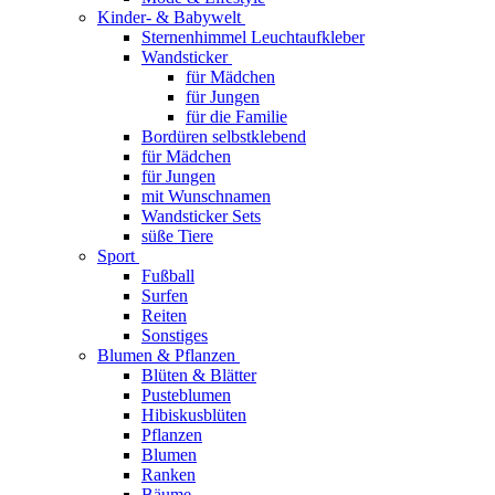
Kinder- & Babywelt
Sternenhimmel Leuchtaufkleber
Wandsticker
für Mädchen
für Jungen
für die Familie
Bordüren selbstklebend
für Mädchen
für Jungen
mit Wunschnamen
Wandsticker Sets
süße Tiere
Sport
Fußball
Surfen
Reiten
Sonstiges
Blumen & Pflanzen
Blüten & Blätter
Pusteblumen
Hibiskusblüten
Pflanzen
Blumen
Ranken
Bäume