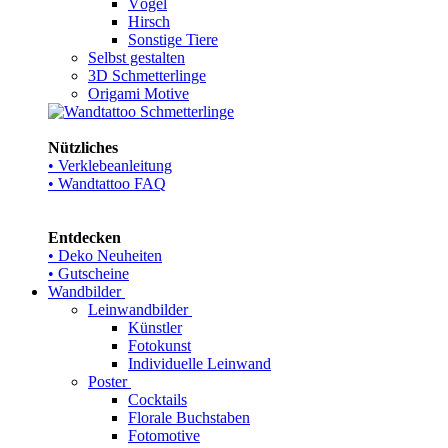
Vögel
Hirsch
Sonstige Tiere
Selbst gestalten
3D Schmetterlinge
Origami Motive
Nützliches
• Verklebeanleitung
• Wandtattoo FAQ
Entdecken
• Deko Neuheiten
• Gutscheine
Wandbilder
Leinwandbilder
Künstler
Fotokunst
Individuelle Leinwand
Poster
Cocktails
Florale Buchstaben
Fotomotive