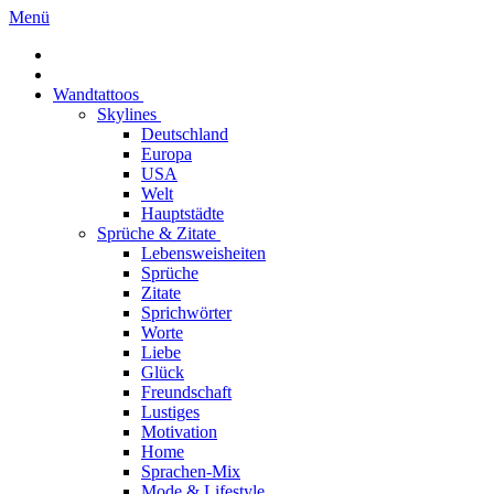
Menü
Wandtattoos
Skylines
Deutschland
Europa
USA
Welt
Hauptstädte
Sprüche & Zitate
Lebensweisheiten
Sprüche
Zitate
Sprichwörter
Worte
Liebe
Glück
Freundschaft
Lustiges
Motivation
Home
Sprachen-Mix
Mode & Lifestyle