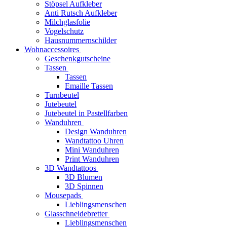
Stöpsel Aufkleber
Anti Rutsch Aufkleber
Milchglasfolie
Vogelschutz
Hausnummernschilder
Wohnaccessoires
Geschenkgutscheine
Tassen
Tassen
Emaille Tassen
Turnbeutel
Jutebeutel
Jutebeutel in Pastellfarben
Wanduhren
Design Wanduhren
Wandtattoo Uhren
Mini Wanduhren
Print Wanduhren
3D Wandtattoos
3D Blumen
3D Spinnen
Mousepads
Lieblingsmenschen
Glasschneidebretter
Lieblingsmenschen