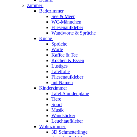
Zimmer
Badezimmer
See & Meer
WC-Männchen
Fliesenaufkleber
Wandworte & Sprüche
Küche
Sprüche
Worte
Kaffee & Tee
Kochen & Essen
Lustiges
Tafelfolie
Fliesenaufkleber
mit Namen
Kinderzimmer
Tafel-Stundenpläne
Tiere
Sport
Musik
Wandsticker
Leuchtaufkleber
Wohnzimmer
3D Schmetterlinge