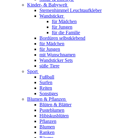
Kinder- & Babywelt
Sternenhimmel Leuchtaufkleber
Wandsticker
für Mädchen
für Jungen
für die Familie
Bordüren selbstklebend
für Mädchen
für Jungen
mit Wunschnamen
Wandsticker Sets
süße Tiere
Sport
Fußball
Surfen
Reiten
Sonstiges
Blumen & Pflanzen
Blüten & Blätter
Pusteblumen
Hibiskusblüten
Pflanzen
Blumen
Ranken
Bäume