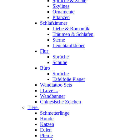
Sprüche & Zitate
Skylines
Ornamente
Pflanzen
Schlafzimmer
Liebe & Romantik
Träumen & Schlafen
Sterne
Leuchtaufkleber
Flur
Sprüche
Schuhe
Büro
Sprüche
Tafelfolie Planer
Wandtattoo Sets
I Love ...
Wandbanner
Chinesische Zeichen
Tiere
Schmetterlinge
Hunde
Katzen
Eulen
Pferde