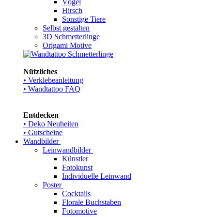
Vögel
Hirsch
Sonstige Tiere
Selbst gestalten
3D Schmetterlinge
Origami Motive
Nützliches
• Verklebeanleitung
• Wandtattoo FAQ
Entdecken
• Deko Neuheiten
• Gutscheine
Wandbilder
Leinwandbilder
Künstler
Fotokunst
Individuelle Leinwand
Poster
Cocktails
Florale Buchstaben
Fotomotive