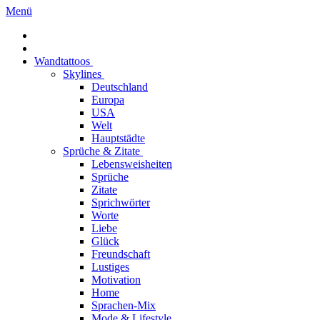
Menü
Wandtattoos
Skylines
Deutschland
Europa
USA
Welt
Hauptstädte
Sprüche & Zitate
Lebensweisheiten
Sprüche
Zitate
Sprichwörter
Worte
Liebe
Glück
Freundschaft
Lustiges
Motivation
Home
Sprachen-Mix
Mode & Lifestyle