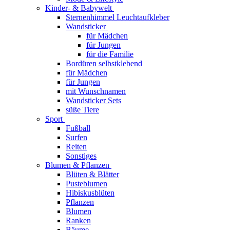
Kinder- & Babywelt
Sternenhimmel Leuchtaufkleber
Wandsticker
für Mädchen
für Jungen
für die Familie
Bordüren selbstklebend
für Mädchen
für Jungen
mit Wunschnamen
Wandsticker Sets
süße Tiere
Sport
Fußball
Surfen
Reiten
Sonstiges
Blumen & Pflanzen
Blüten & Blätter
Pusteblumen
Hibiskusblüten
Pflanzen
Blumen
Ranken
Bäume