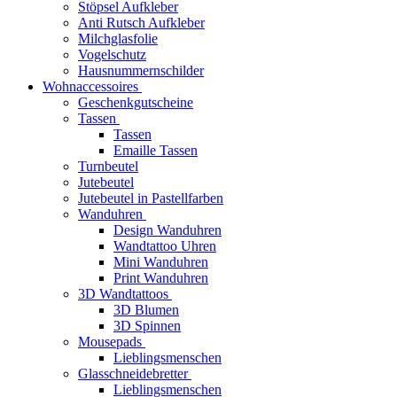
Stöpsel Aufkleber
Anti Rutsch Aufkleber
Milchglasfolie
Vogelschutz
Hausnummernschilder
Wohnaccessoires
Geschenkgutscheine
Tassen
Tassen
Emaille Tassen
Turnbeutel
Jutebeutel
Jutebeutel in Pastellfarben
Wanduhren
Design Wanduhren
Wandtattoo Uhren
Mini Wanduhren
Print Wanduhren
3D Wandtattoos
3D Blumen
3D Spinnen
Mousepads
Lieblingsmenschen
Glasschneidebretter
Lieblingsmenschen