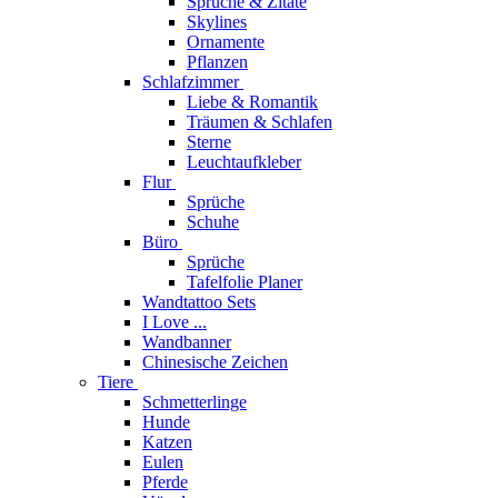
Sprüche & Zitate
Skylines
Ornamente
Pflanzen
Schlafzimmer
Liebe & Romantik
Träumen & Schlafen
Sterne
Leuchtaufkleber
Flur
Sprüche
Schuhe
Büro
Sprüche
Tafelfolie Planer
Wandtattoo Sets
I Love ...
Wandbanner
Chinesische Zeichen
Tiere
Schmetterlinge
Hunde
Katzen
Eulen
Pferde