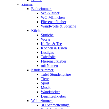
Zimmer
Badezimmer
See & Meer
WC-Männchen
Fliesenaufkleber
Wandworte & Sprüche
Küche
Sprüche
Worte
Kaffee & Tee
Kochen & Essen
Lustiges
Tafelfolie
Fliesenaufkleber
mit Namen
Kinderzimmer
Tafel-Stundenpläne
Tiere
Sport
Musik
Wandsticker
Leuchtaufkleber
Wohnzimmer
3D Schmetterlinge