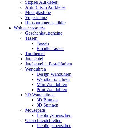
Stöpsel Aufkleber
Anti Rutsch Aufkleber
Milchglasfolie
Vogelschutz
Hausnummernschilder
Wohnaccessoires
Geschenkgutscheine
Tassen
Tassen
Emaille Tassen
Turnbeutel
Jutebeutel
Jutebeutel in Pastellfarben
Wanduhren
Design Wanduhren
Wandtattoo Uhren
Mini Wanduhren
Print Wanduhren
3D Wandtattoos
3D Blumen
3D Spinnen
Mousepads
Lieblingsmenschen
Glasschneidebretter
Lieblingsmenschen