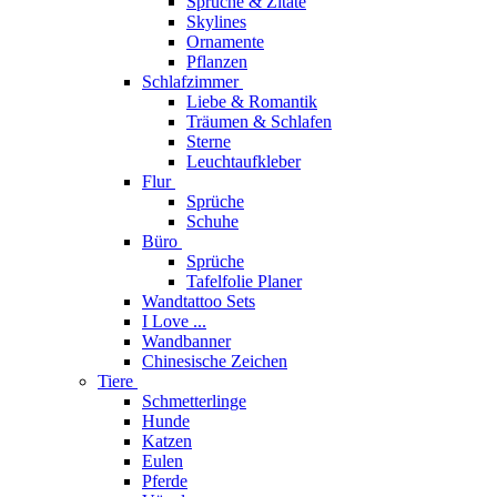
Sprüche & Zitate
Skylines
Ornamente
Pflanzen
Schlafzimmer
Liebe & Romantik
Träumen & Schlafen
Sterne
Leuchtaufkleber
Flur
Sprüche
Schuhe
Büro
Sprüche
Tafelfolie Planer
Wandtattoo Sets
I Love ...
Wandbanner
Chinesische Zeichen
Tiere
Schmetterlinge
Hunde
Katzen
Eulen
Pferde