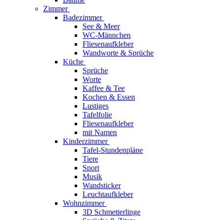
Zimmer
Badezimmer
See & Meer
WC-Männchen
Fliesenaufkleber
Wandworte & Sprüche
Küche
Sprüche
Worte
Kaffee & Tee
Kochen & Essen
Lustiges
Tafelfolie
Fliesenaufkleber
mit Namen
Kinderzimmer
Tafel-Stundenpläne
Tiere
Sport
Musik
Wandsticker
Leuchtaufkleber
Wohnzimmer
3D Schmetterlinge