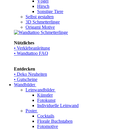
Vögel
Hirsch
Sonstige Tiere
Selbst gestalten
3D Schmetterlinge
Origami Motive
Nützliches
• Verklebeanleitung
• Wandtattoo FAQ
Entdecken
• Deko Neuheiten
• Gutscheine
Wandbilder
Leinwandbilder
Künstler
Fotokunst
Individuelle Leinwand
Poster
Cocktails
Florale Buchstaben
Fotomotive