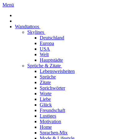
Menü
Wandtattoos
Skylines
Deutschland
Europa
USA
Welt
Hauptstädte
Sprüche & Zitate
Lebensweisheiten
Sprüche
Zitate
Sprichwörter
Worte
Liebe
Glück
Freundschaft
Lustiges
Motivation
Home
Sprachen-Mix
Mode & Lifestyle