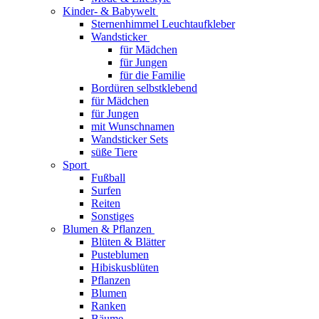
Kinder- & Babywelt
Sternenhimmel Leuchtaufkleber
Wandsticker
für Mädchen
für Jungen
für die Familie
Bordüren selbstklebend
für Mädchen
für Jungen
mit Wunschnamen
Wandsticker Sets
süße Tiere
Sport
Fußball
Surfen
Reiten
Sonstiges
Blumen & Pflanzen
Blüten & Blätter
Pusteblumen
Hibiskusblüten
Pflanzen
Blumen
Ranken
Bäume