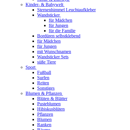
Kinder- & Babywelt
Sternenhimmel Leuchtaufkleber
Wandsticker
für Mädchen
für Jungen
für die Familie
Bordüren selbstklebend
für Mädchen
für Jungen
mit Wunschnamen
Wandsticker Sets
süße Tiere
Sport
Fußball
Surfen
Reiten
Sonstiges
Blumen & Pflanzen
Blüten & Blätter
Pusteblumen
Hibiskusblüten
Pflanzen
Blumen
Ranken
Bäume