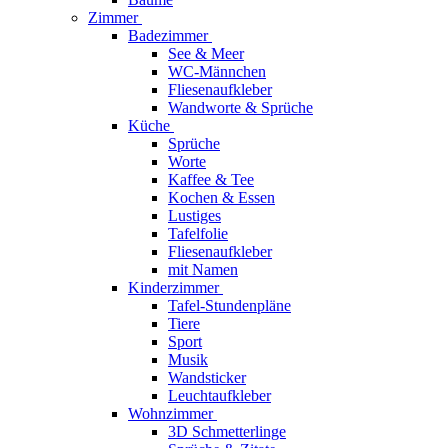
Zimmer
Badezimmer
See & Meer
WC-Männchen
Fliesenaufkleber
Wandworte & Sprüche
Küche
Sprüche
Worte
Kaffee & Tee
Kochen & Essen
Lustiges
Tafelfolie
Fliesenaufkleber
mit Namen
Kinderzimmer
Tafel-Stundenpläne
Tiere
Sport
Musik
Wandsticker
Leuchtaufkleber
Wohnzimmer
3D Schmetterlinge