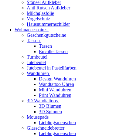
Stöpsel Aufkleber
Anti Rutsch Aufkleber
Milchglasfolie
Vogelschutz
Hausnummernschilder
Wohnaccessoires
Geschenkgutscheine
Tassen
Tassen
Emaille Tassen
Turnbeutel
Jutebeutel
Jutebeutel in Pastellfarben
Wanduhren
Design Wanduhren
Wandtattoo Uhren
Mini Wanduhren
Print Wanduhren
3D Wandtattoos
3D Blumen
3D Spinnen
Mousepads
Lieblingsmenschen
Glasschneidebretter
Lieblingsmenschen