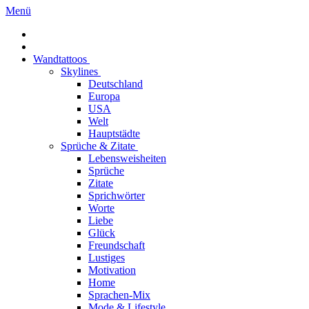
Menü
Wandtattoos
Skylines
Deutschland
Europa
USA
Welt
Hauptstädte
Sprüche & Zitate
Lebensweisheiten
Sprüche
Zitate
Sprichwörter
Worte
Liebe
Glück
Freundschaft
Lustiges
Motivation
Home
Sprachen-Mix
Mode & Lifestyle