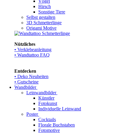
Vögel
Hirsch
Sonstige Tiere
Selbst gestalten
3D Schmetterlinge
Origami Motive
Nützliches
• Verklebeanleitung
• Wandtattoo FAQ
Entdecken
• Deko Neuheiten
• Gutscheine
Wandbilder
Leinwandbilder
Künstler
Fotokunst
Individuelle Leinwand
Poster
Cocktails
Florale Buchstaben
Fotomotive