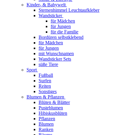
Kinder- & Babywelt
Sternenhimmel Leuchtaufkleber
Wandsticker
für Mädchen
für Jungen
für die Familie
Bordüren selbstklebend
für Mädchen
für Jungen
mit Wunschnamen
Wandsticker Sets
süße Tiere
Sport
Fußball
Surfen
Reiten
Sonstiges
Blumen & Pflanzen
Blüten & Blätter
Pusteblumen
Hibiskusblüten
Pflanzen
Blumen
Ranken
Bäume