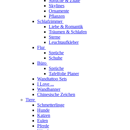
Sprüche & Zitate
Skylines
Ornamente
Pflanzen
Schlafzimmer
Liebe & Romantik
Träumen & Schlafen
Sterne
Leuchtaufkleber
Flur
Sprüche
Schuhe
Büro
Sprüche
Tafelfolie Planer
Wandtattoo Sets
I Love ...
Wandbanner
Chinesische Zeichen
Tiere
Schmetterlinge
Hunde
Katzen
Eulen
Pferde