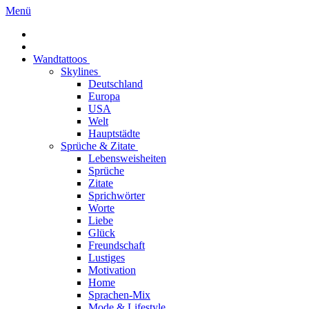
Menü
Wandtattoos
Skylines
Deutschland
Europa
USA
Welt
Hauptstädte
Sprüche & Zitate
Lebensweisheiten
Sprüche
Zitate
Sprichwörter
Worte
Liebe
Glück
Freundschaft
Lustiges
Motivation
Home
Sprachen-Mix
Mode & Lifestyle