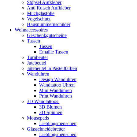
Stöpsel Aufkleber
Anti Rutsch Aufkleber
Milchglasfolie
Vogelschutz
Hausnummernschilder
Wohnaccessoires
Geschenkgutscheine
Tassen
Tassen
Emaille Tassen
Turnbeutel
Jutebeutel
Jutebeutel in Pastellfarben
Wanduhren
Design Wanduhren
Wandtattoo Uhren
Mini Wanduhren
Print Wanduhren
3D Wandtattoos
3D Blumen
3D Spinnen
Mousepads
Lieblingsmenschen
Glasschneidebretter
Lieblingsmenschen