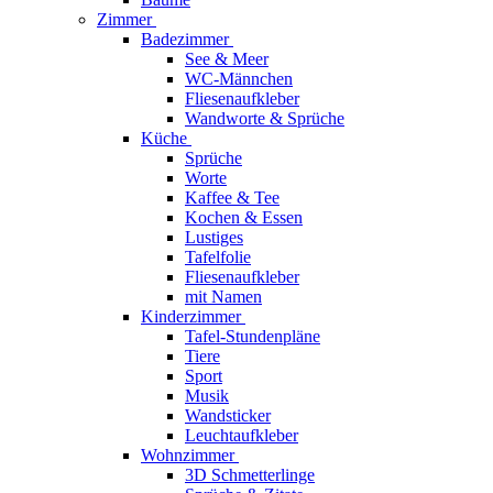
Zimmer
Badezimmer
See & Meer
WC-Männchen
Fliesenaufkleber
Wandworte & Sprüche
Küche
Sprüche
Worte
Kaffee & Tee
Kochen & Essen
Lustiges
Tafelfolie
Fliesenaufkleber
mit Namen
Kinderzimmer
Tafel-Stundenpläne
Tiere
Sport
Musik
Wandsticker
Leuchtaufkleber
Wohnzimmer
3D Schmetterlinge