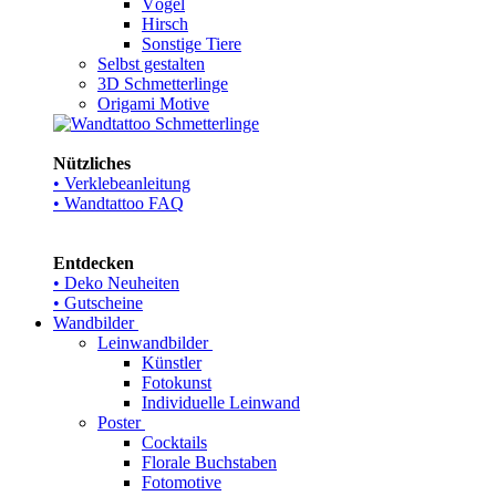
Vögel
Hirsch
Sonstige Tiere
Selbst gestalten
3D Schmetterlinge
Origami Motive
Nützliches
• Verklebeanleitung
• Wandtattoo FAQ
Entdecken
• Deko Neuheiten
• Gutscheine
Wandbilder
Leinwandbilder
Künstler
Fotokunst
Individuelle Leinwand
Poster
Cocktails
Florale Buchstaben
Fotomotive