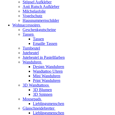
Stöpsel Aufkleber
Anti Rutsch Aufkleber
Milchglasfolie
Vogelschutz
Hausnummernschilder
Wohnaccessoires
Geschenkgutscheine
Tassen
Tassen
Emaille Tassen
Turnbeutel
Jutebeutel
Jutebeutel in Pastellfarben
Wanduhren
Design Wanduhren
Wandtattoo Uhren
Mini Wanduhren
Print Wanduhren
3D Wandtattoos
3D Blumen
3D Spinnen
Mousepads
Lieblingsmenschen
Glasschneidebretter
Lieblingsmenschen