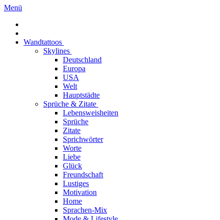
Menü
Wandtattoos
Skylines
Deutschland
Europa
USA
Welt
Hauptstädte
Sprüche & Zitate
Lebensweisheiten
Sprüche
Zitate
Sprichwörter
Worte
Liebe
Glück
Freundschaft
Lustiges
Motivation
Home
Sprachen-Mix
Mode & Lifestyle