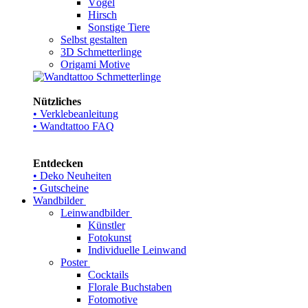
Vögel
Hirsch
Sonstige Tiere
Selbst gestalten
3D Schmetterlinge
Origami Motive
Nützliches
• Verklebeanleitung
• Wandtattoo FAQ
Entdecken
• Deko Neuheiten
• Gutscheine
Wandbilder
Leinwandbilder
Künstler
Fotokunst
Individuelle Leinwand
Poster
Cocktails
Florale Buchstaben
Fotomotive