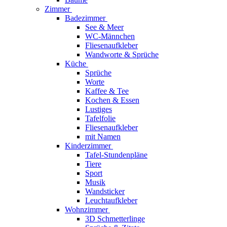
Zimmer
Badezimmer
See & Meer
WC-Männchen
Fliesenaufkleber
Wandworte & Sprüche
Küche
Sprüche
Worte
Kaffee & Tee
Kochen & Essen
Lustiges
Tafelfolie
Fliesenaufkleber
mit Namen
Kinderzimmer
Tafel-Stundenpläne
Tiere
Sport
Musik
Wandsticker
Leuchtaufkleber
Wohnzimmer
3D Schmetterlinge