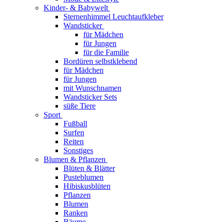
Kinder- & Babywelt
Sternenhimmel Leuchtaufkleber
Wandsticker
für Mädchen
für Jungen
für die Familie
Bordüren selbstklebend
für Mädchen
für Jungen
mit Wunschnamen
Wandsticker Sets
süße Tiere
Sport
Fußball
Surfen
Reiten
Sonstiges
Blumen & Pflanzen
Blüten & Blätter
Pusteblumen
Hibiskusblüten
Pflanzen
Blumen
Ranken
Bäume