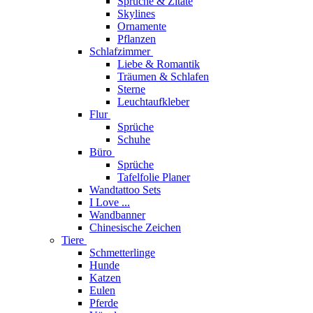
Sprüche & Zitate
Skylines
Ornamente
Pflanzen
Schlafzimmer
Liebe & Romantik
Träumen & Schlafen
Sterne
Leuchtaufkleber
Flur
Sprüche
Schuhe
Büro
Sprüche
Tafelfolie Planer
Wandtattoo Sets
I Love ...
Wandbanner
Chinesische Zeichen
Tiere
Schmetterlinge
Hunde
Katzen
Eulen
Pferde