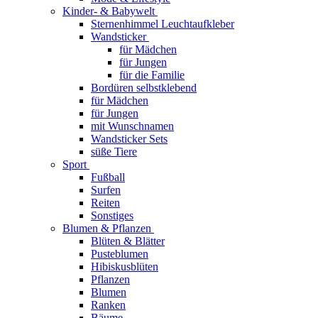
Kinder- & Babywelt
Sternenhimmel Leuchtaufkleber
Wandsticker
für Mädchen
für Jungen
für die Familie
Bordüren selbstklebend
für Mädchen
für Jungen
mit Wunschnamen
Wandsticker Sets
süße Tiere
Sport
Fußball
Surfen
Reiten
Sonstiges
Blumen & Pflanzen
Blüten & Blätter
Pusteblumen
Hibiskusblüten
Pflanzen
Blumen
Ranken
Bäume