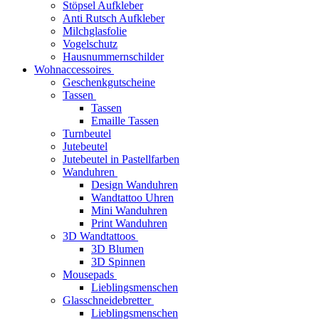
Stöpsel Aufkleber
Anti Rutsch Aufkleber
Milchglasfolie
Vogelschutz
Hausnummernschilder
Wohnaccessoires
Geschenkgutscheine
Tassen
Tassen
Emaille Tassen
Turnbeutel
Jutebeutel
Jutebeutel in Pastellfarben
Wanduhren
Design Wanduhren
Wandtattoo Uhren
Mini Wanduhren
Print Wanduhren
3D Wandtattoos
3D Blumen
3D Spinnen
Mousepads
Lieblingsmenschen
Glasschneidebretter
Lieblingsmenschen