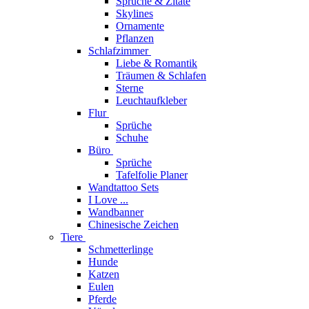
Sprüche & Zitate
Skylines
Ornamente
Pflanzen
Schlafzimmer
Liebe & Romantik
Träumen & Schlafen
Sterne
Leuchtaufkleber
Flur
Sprüche
Schuhe
Büro
Sprüche
Tafelfolie Planer
Wandtattoo Sets
I Love ...
Wandbanner
Chinesische Zeichen
Tiere
Schmetterlinge
Hunde
Katzen
Eulen
Pferde