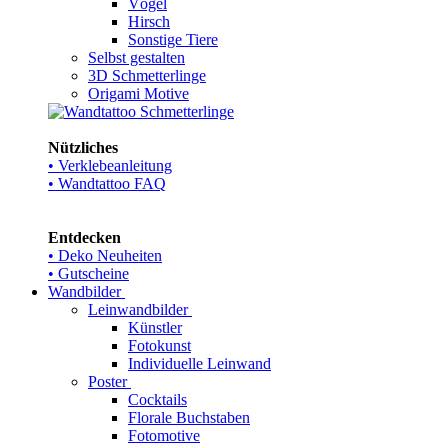
Vögel
Hirsch
Sonstige Tiere
Selbst gestalten
3D Schmetterlinge
Origami Motive
Nützliches
• Verklebeanleitung
• Wandtattoo FAQ
Entdecken
• Deko Neuheiten
• Gutscheine
Wandbilder
Leinwandbilder
Künstler
Fotokunst
Individuelle Leinwand
Poster
Cocktails
Florale Buchstaben
Fotomotive