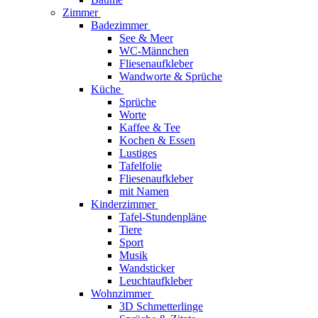
Zimmer
Badezimmer
See & Meer
WC-Männchen
Fliesenaufkleber
Wandworte & Sprüche
Küche
Sprüche
Worte
Kaffee & Tee
Kochen & Essen
Lustiges
Tafelfolie
Fliesenaufkleber
mit Namen
Kinderzimmer
Tafel-Stundenpläne
Tiere
Sport
Musik
Wandsticker
Leuchtaufkleber
Wohnzimmer
3D Schmetterlinge