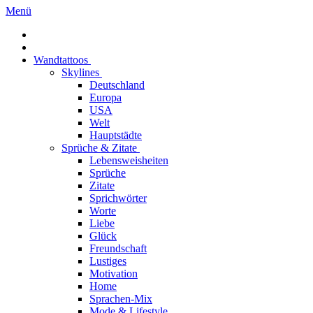
Menü
Wandtattoos
Skylines
Deutschland
Europa
USA
Welt
Hauptstädte
Sprüche & Zitate
Lebensweisheiten
Sprüche
Zitate
Sprichwörter
Worte
Liebe
Glück
Freundschaft
Lustiges
Motivation
Home
Sprachen-Mix
Mode & Lifestyle