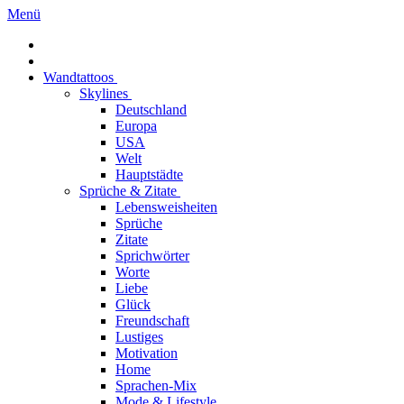
Menü
Wandtattoos
Skylines
Deutschland
Europa
USA
Welt
Hauptstädte
Sprüche & Zitate
Lebensweisheiten
Sprüche
Zitate
Sprichwörter
Worte
Liebe
Glück
Freundschaft
Lustiges
Motivation
Home
Sprachen-Mix
Mode & Lifestyle