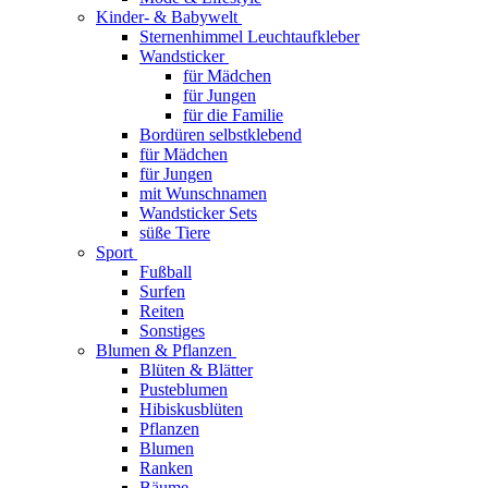
Kinder- & Babywelt
Sternenhimmel Leuchtaufkleber
Wandsticker
für Mädchen
für Jungen
für die Familie
Bordüren selbstklebend
für Mädchen
für Jungen
mit Wunschnamen
Wandsticker Sets
süße Tiere
Sport
Fußball
Surfen
Reiten
Sonstiges
Blumen & Pflanzen
Blüten & Blätter
Pusteblumen
Hibiskusblüten
Pflanzen
Blumen
Ranken
Bäume