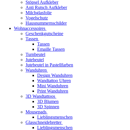
Stöpsel Aufkleber
Anti Rutsch Aufkleber
Milchglasfolie
Vogelschutz
Hausnummernschilder
Wohnaccessoires
Geschenkgutscheine
Tassen
Tassen
Emaille Tassen
Turnbeutel
Jutebeutel
Jutebeutel in Pastellfarben
Wanduhren
Design Wanduhren
Wandtattoo Uhren
Mini Wanduhren
Print Wanduhren
3D Wandtattoos
3D Blumen
3D Spinnen
Mousepads
Lieblingsmenschen
Glasschneidebretter
Lieblingsmenschen