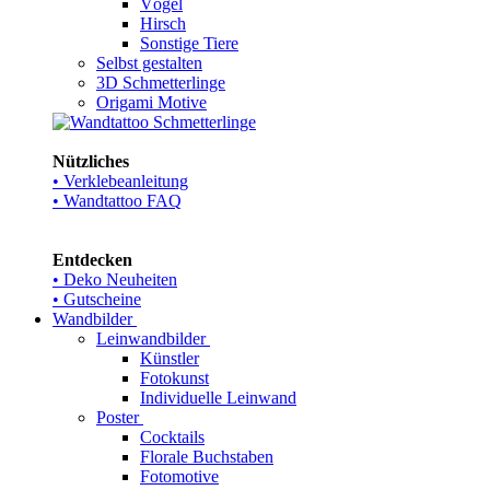
Vögel
Hirsch
Sonstige Tiere
Selbst gestalten
3D Schmetterlinge
Origami Motive
Nützliches
• Verklebeanleitung
• Wandtattoo FAQ
Entdecken
• Deko Neuheiten
• Gutscheine
Wandbilder
Leinwandbilder
Künstler
Fotokunst
Individuelle Leinwand
Poster
Cocktails
Florale Buchstaben
Fotomotive