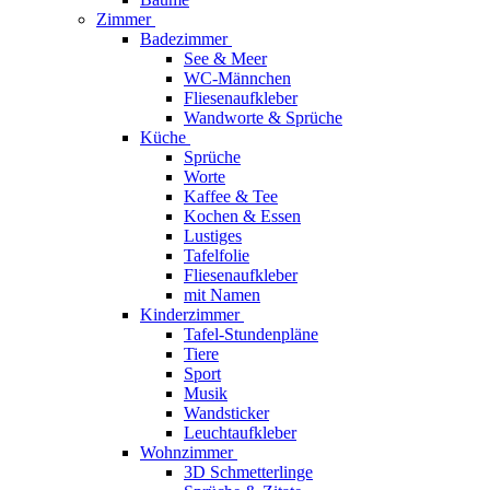
Zimmer
Badezimmer
See & Meer
WC-Männchen
Fliesenaufkleber
Wandworte & Sprüche
Küche
Sprüche
Worte
Kaffee & Tee
Kochen & Essen
Lustiges
Tafelfolie
Fliesenaufkleber
mit Namen
Kinderzimmer
Tafel-Stundenpläne
Tiere
Sport
Musik
Wandsticker
Leuchtaufkleber
Wohnzimmer
3D Schmetterlinge