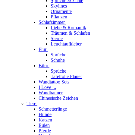
Sprüche & Zitate
Skylines
Ornamente
Pflanzen
Schlafzimmer
Liebe & Romantik
Träumen & Schlafen
Sterne
Leuchtaufkleber
Flur
Sprüche
Schuhe
Büro
Sprüche
Tafelfolie Planer
Wandtattoo Sets
I Love ...
Wandbanner
Chinesische Zeichen
Tiere
Schmetterlinge
Hunde
Katzen
Eulen
Pferde