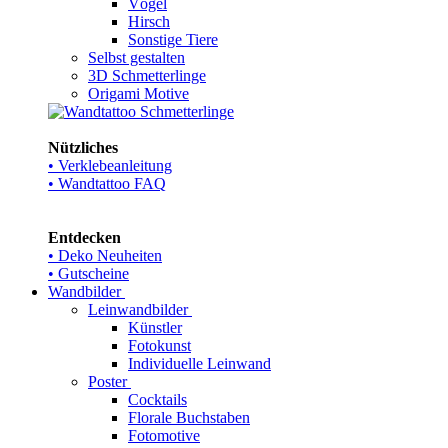
Vögel
Hirsch
Sonstige Tiere
Selbst gestalten
3D Schmetterlinge
Origami Motive
Nützliches
• Verklebeanleitung
• Wandtattoo FAQ
Entdecken
• Deko Neuheiten
• Gutscheine
Wandbilder
Leinwandbilder
Künstler
Fotokunst
Individuelle Leinwand
Poster
Cocktails
Florale Buchstaben
Fotomotive