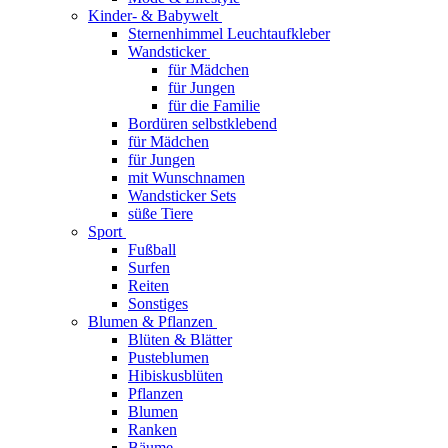
Kinder- & Babywelt
Sternenhimmel Leuchtaufkleber
Wandsticker
für Mädchen
für Jungen
für die Familie
Bordüren selbstklebend
für Mädchen
für Jungen
mit Wunschnamen
Wandsticker Sets
süße Tiere
Sport
Fußball
Surfen
Reiten
Sonstiges
Blumen & Pflanzen
Blüten & Blätter
Pusteblumen
Hibiskusblüten
Pflanzen
Blumen
Ranken
Bäume