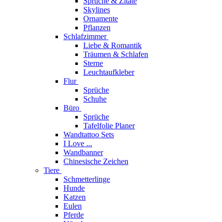
Sprüche & Zitate
Skylines
Ornamente
Pflanzen
Schlafzimmer
Liebe & Romantik
Träumen & Schlafen
Sterne
Leuchtaufkleber
Flur
Sprüche
Schuhe
Büro
Sprüche
Tafelfolie Planer
Wandtattoo Sets
I Love ...
Wandbanner
Chinesische Zeichen
Tiere
Schmetterlinge
Hunde
Katzen
Eulen
Pferde