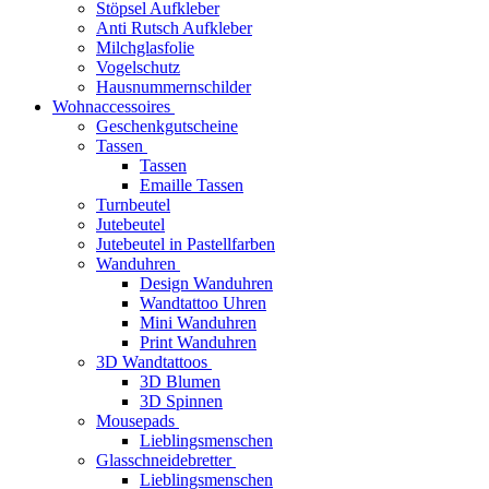
Stöpsel Aufkleber
Anti Rutsch Aufkleber
Milchglasfolie
Vogelschutz
Hausnummernschilder
Wohnaccessoires
Geschenkgutscheine
Tassen
Tassen
Emaille Tassen
Turnbeutel
Jutebeutel
Jutebeutel in Pastellfarben
Wanduhren
Design Wanduhren
Wandtattoo Uhren
Mini Wanduhren
Print Wanduhren
3D Wandtattoos
3D Blumen
3D Spinnen
Mousepads
Lieblingsmenschen
Glasschneidebretter
Lieblingsmenschen