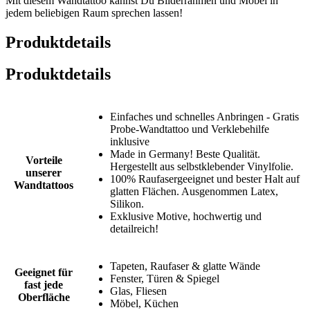
Mit diesem Wandtattoo kannst Du Bilderrahmen und Möbel in
jedem beliebigen Raum sprechen lassen!
Produktdetails
Produktdetails
Einfaches und schnelles Anbringen - Gratis
Probe-Wandtattoo und Verklebehilfe
inklusive
Made in Germany! Beste Qualität.
Vorteile
Hergestellt aus selbstklebender Vinylfolie.
unserer
100% Raufasergeeignet und bester Halt auf
Wandtattoos
glatten Flächen. Ausgenommen Latex,
Silikon.
Exklusive Motive, hochwertig und
detailreich!
Tapeten, Raufaser & glatte Wände
Geeignet für
Fenster, Türen & Spiegel
fast jede
Glas, Fliesen
Oberfläche
Möbel, Küchen