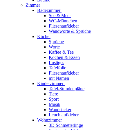
Zimmer
Badezimmer
See & Meer
WC-Männchen
Fliesenaufkleber
Wandworte & Sprüche
Küche
Sprüche
Worte
Kaffee & Tee
Kochen & Essen
Lustiges
Tafelfolie
Fliesenaufkleber
mit Namen
Kinderzimmer
Tafel-Stundenpläne
Tiere
Sport
Musik
Wandsticker
Leuchtaufkleber
Wohnzimmer
3D Schmetterlinge