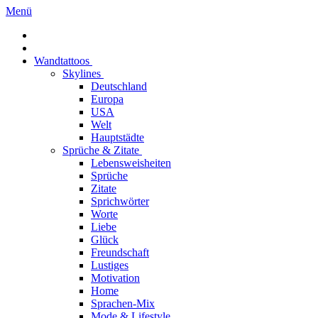
Menü
Wandtattoos
Skylines
Deutschland
Europa
USA
Welt
Hauptstädte
Sprüche & Zitate
Lebensweisheiten
Sprüche
Zitate
Sprichwörter
Worte
Liebe
Glück
Freundschaft
Lustiges
Motivation
Home
Sprachen-Mix
Mode & Lifestyle