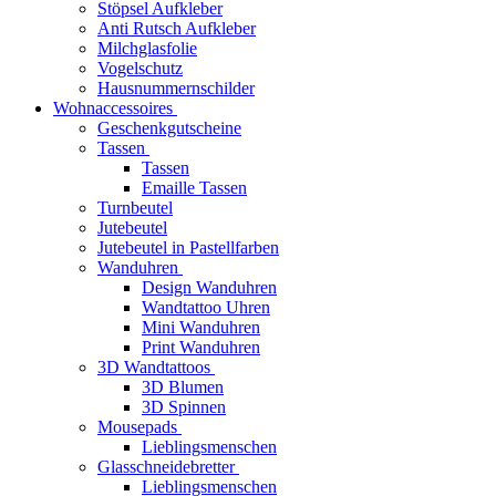
Stöpsel Aufkleber
Anti Rutsch Aufkleber
Milchglasfolie
Vogelschutz
Hausnummernschilder
Wohnaccessoires
Geschenkgutscheine
Tassen
Tassen
Emaille Tassen
Turnbeutel
Jutebeutel
Jutebeutel in Pastellfarben
Wanduhren
Design Wanduhren
Wandtattoo Uhren
Mini Wanduhren
Print Wanduhren
3D Wandtattoos
3D Blumen
3D Spinnen
Mousepads
Lieblingsmenschen
Glasschneidebretter
Lieblingsmenschen