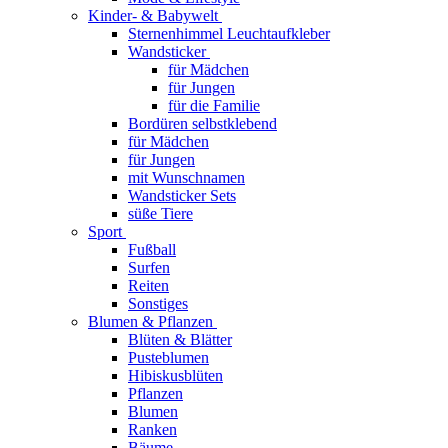
Kinder- & Babywelt
Sternenhimmel Leuchtaufkleber
Wandsticker
für Mädchen
für Jungen
für die Familie
Bordüren selbstklebend
für Mädchen
für Jungen
mit Wunschnamen
Wandsticker Sets
süße Tiere
Sport
Fußball
Surfen
Reiten
Sonstiges
Blumen & Pflanzen
Blüten & Blätter
Pusteblumen
Hibiskusblüten
Pflanzen
Blumen
Ranken
Bäume