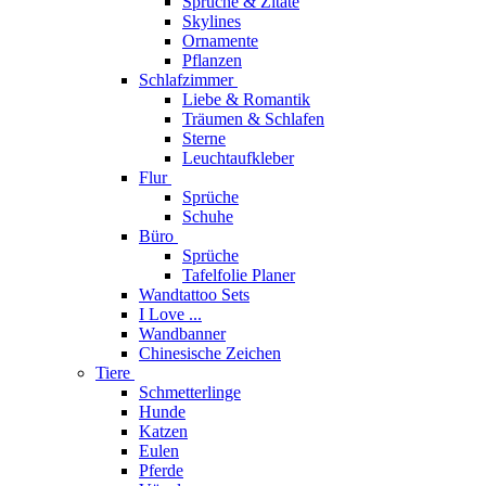
Sprüche & Zitate
Skylines
Ornamente
Pflanzen
Schlafzimmer
Liebe & Romantik
Träumen & Schlafen
Sterne
Leuchtaufkleber
Flur
Sprüche
Schuhe
Büro
Sprüche
Tafelfolie Planer
Wandtattoo Sets
I Love ...
Wandbanner
Chinesische Zeichen
Tiere
Schmetterlinge
Hunde
Katzen
Eulen
Pferde