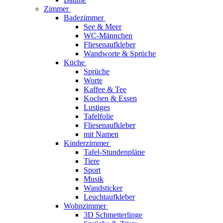
Zimmer
Badezimmer
See & Meer
WC-Männchen
Fliesenaufkleber
Wandworte & Sprüche
Küche
Sprüche
Worte
Kaffee & Tee
Kochen & Essen
Lustiges
Tafelfolie
Fliesenaufkleber
mit Namen
Kinderzimmer
Tafel-Stundenpläne
Tiere
Sport
Musik
Wandsticker
Leuchtaufkleber
Wohnzimmer
3D Schmetterlinge