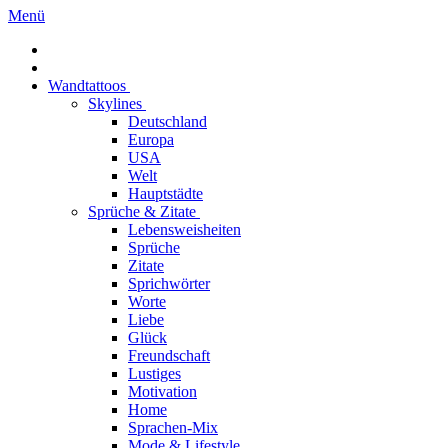
Menü
Wandtattoos
Skylines
Deutschland
Europa
USA
Welt
Hauptstädte
Sprüche & Zitate
Lebensweisheiten
Sprüche
Zitate
Sprichwörter
Worte
Liebe
Glück
Freundschaft
Lustiges
Motivation
Home
Sprachen-Mix
Mode & Lifestyle