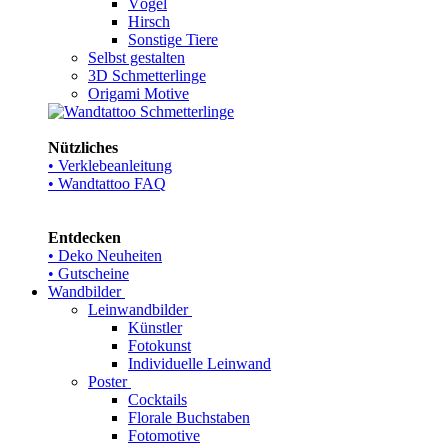
Vögel
Hirsch
Sonstige Tiere
Selbst gestalten
3D Schmetterlinge
Origami Motive
Nützliches
• Verklebeanleitung
• Wandtattoo FAQ
Entdecken
• Deko Neuheiten
• Gutscheine
Wandbilder
Leinwandbilder
Künstler
Fotokunst
Individuelle Leinwand
Poster
Cocktails
Florale Buchstaben
Fotomotive