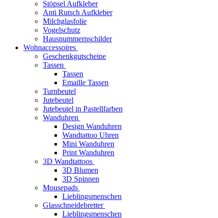
Stöpsel Aufkleber
Anti Rutsch Aufkleber
Milchglasfolie
Vogelschutz
Hausnummernschilder
Wohnaccessoires
Geschenkgutscheine
Tassen
Tassen
Emaille Tassen
Turnbeutel
Jutebeutel
Jutebeutel in Pastellfarben
Wanduhren
Design Wanduhren
Wandtattoo Uhren
Mini Wanduhren
Print Wanduhren
3D Wandtattoos
3D Blumen
3D Spinnen
Mousepads
Lieblingsmenschen
Glasschneidebretter
Lieblingsmenschen