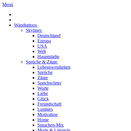
Menü
Wandtattoos
Skylines
Deutschland
Europa
USA
Welt
Hauptstädte
Sprüche & Zitate
Lebensweisheiten
Sprüche
Zitate
Sprichwörter
Worte
Liebe
Glück
Freundschaft
Lustiges
Motivation
Home
Sprachen-Mix
Mode & Lifestyle