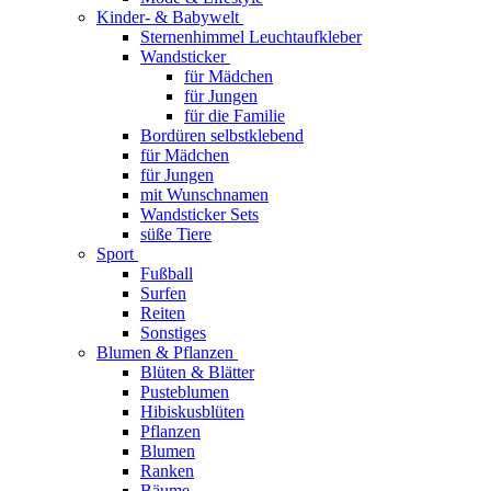
Kinder- & Babywelt
Sternenhimmel Leuchtaufkleber
Wandsticker
für Mädchen
für Jungen
für die Familie
Bordüren selbstklebend
für Mädchen
für Jungen
mit Wunschnamen
Wandsticker Sets
süße Tiere
Sport
Fußball
Surfen
Reiten
Sonstiges
Blumen & Pflanzen
Blüten & Blätter
Pusteblumen
Hibiskusblüten
Pflanzen
Blumen
Ranken
Bäume