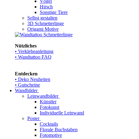
Vögel
Hirsch
Sonstige Tiere
Selbst gestalten
3D Schmetterlinge
Origami Motive
Nützliches
• Verklebeanleitung
• Wandtattoo FAQ
Entdecken
• Deko Neuheiten
• Gutscheine
Wandbilder
Leinwandbilder
Künstler
Fotokunst
Individuelle Leinwand
Poster
Cocktails
Florale Buchstaben
Fotomotive