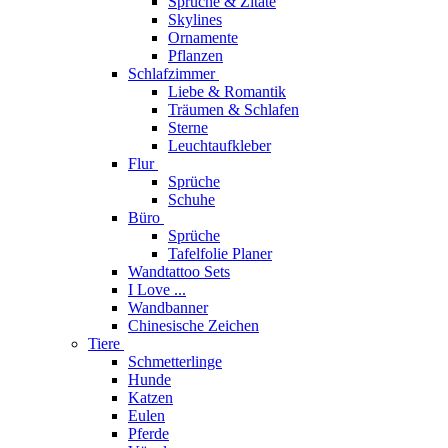
Sprüche & Zitate
Skylines
Ornamente
Pflanzen
Schlafzimmer
Liebe & Romantik
Träumen & Schlafen
Sterne
Leuchtaufkleber
Flur
Sprüche
Schuhe
Büro
Sprüche
Tafelfolie Planer
Wandtattoo Sets
I Love ...
Wandbanner
Chinesische Zeichen
Tiere
Schmetterlinge
Hunde
Katzen
Eulen
Pferde