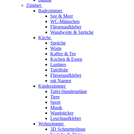
Zimmer
Badezimmer
See & Meer
WC-Männchen
Fliesenaufkleber
Wandworte & Sprüche
Küche
Sprüche
Worte
Kaffee & Tee
Kochen & Essen
Lustiges
Tafelfolie
Fliesenaufkleber
mit Namen
Kinderzimmer
Tafel-Stundenpläne
Tiere
Sport
Musik
Wandsticker
Leuchtaufkleber
Wohnzimmer
3D Schmetterlinge