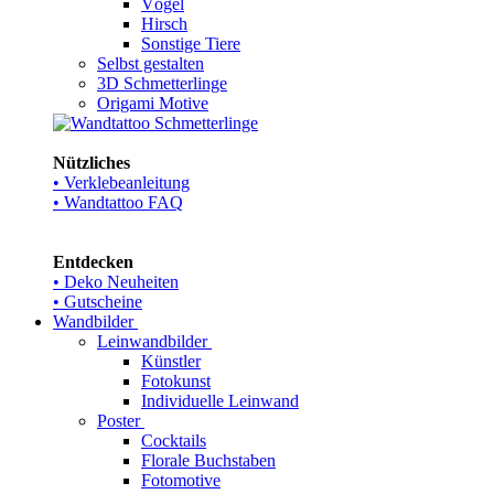
Vögel
Hirsch
Sonstige Tiere
Selbst gestalten
3D Schmetterlinge
Origami Motive
Nützliches
• Verklebeanleitung
• Wandtattoo FAQ
Entdecken
• Deko Neuheiten
• Gutscheine
Wandbilder
Leinwandbilder
Künstler
Fotokunst
Individuelle Leinwand
Poster
Cocktails
Florale Buchstaben
Fotomotive