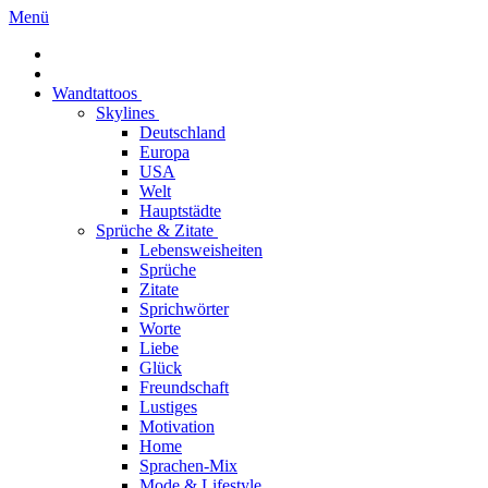
Menü
Wandtattoos
Skylines
Deutschland
Europa
USA
Welt
Hauptstädte
Sprüche & Zitate
Lebensweisheiten
Sprüche
Zitate
Sprichwörter
Worte
Liebe
Glück
Freundschaft
Lustiges
Motivation
Home
Sprachen-Mix
Mode & Lifestyle