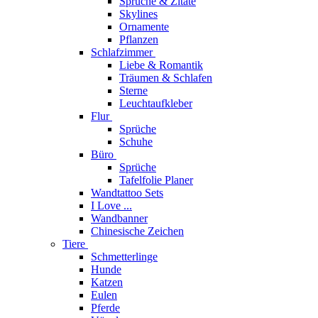
Sprüche & Zitate
Skylines
Ornamente
Pflanzen
Schlafzimmer
Liebe & Romantik
Träumen & Schlafen
Sterne
Leuchtaufkleber
Flur
Sprüche
Schuhe
Büro
Sprüche
Tafelfolie Planer
Wandtattoo Sets
I Love ...
Wandbanner
Chinesische Zeichen
Tiere
Schmetterlinge
Hunde
Katzen
Eulen
Pferde