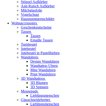
Stöpsel Aufkleber
Anti Rutsch Aufkleber
Milchglasfolie
Vogelschutz
Hausnummernschilder
Wohnaccessoires
Geschenkgutscheine
Tassen
Tassen
Emaille Tassen
Turnbeutel
Jutebeutel
Jutebeutel in Pastellfarben
Wanduhren
Design Wanduhren
Wandtattoo Uhren
Mini Wanduhren
Print Wanduhren
3D Wandtattoos
3D Blumen
3D Spinnen
Mousepads
Lieblingsmenschen
Glasschneidebretter
Lieblingsmenschen