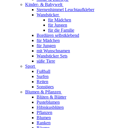
Kinder- & Babywelt
Sternenhimmel Leuchtaufkleber
Wandsticker
für Mädchen
für Jungen
für die Familie
Bordüren selbstklebend
für Mädchen
für Jungen
mit Wunschnamen
Wandsticker Sets
süße Tiere
Sport
Fußball
Surfen
Reiten
Sonstiges
Blumen & Pflanzen
Blüten & Blätter
Pusteblumen
Hibiskusblüten
Pflanzen
Blumen
Ranken
Bäume