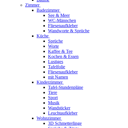
Zimmer
Badezimmer
See & Meer
WC-Männchen
Fliesenaufkleber
Wandworte & Sprüche
Küche
Sprüche
Worte
Kaffee & Tee
Kochen & Essen
Lustiges
Tafelfolie
Fliesenaufkleber
mit Namen
Kinderzimmer
Tafel-Stundenpläne
Tiere
Sport
Musik
Wandsticker
Leuchtaufkleber
Wohnzimmer
3D Schmetterlinge