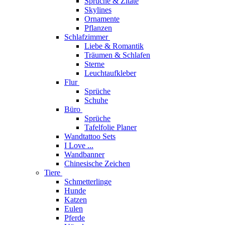
Sprüche & Zitate
Skylines
Ornamente
Pflanzen
Schlafzimmer
Liebe & Romantik
Träumen & Schlafen
Sterne
Leuchtaufkleber
Flur
Sprüche
Schuhe
Büro
Sprüche
Tafelfolie Planer
Wandtattoo Sets
I Love ...
Wandbanner
Chinesische Zeichen
Tiere
Schmetterlinge
Hunde
Katzen
Eulen
Pferde