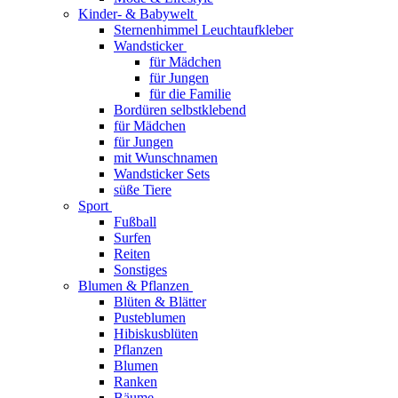
Kinder- & Babywelt
Sternenhimmel Leuchtaufkleber
Wandsticker
für Mädchen
für Jungen
für die Familie
Bordüren selbstklebend
für Mädchen
für Jungen
mit Wunschnamen
Wandsticker Sets
süße Tiere
Sport
Fußball
Surfen
Reiten
Sonstiges
Blumen & Pflanzen
Blüten & Blätter
Pusteblumen
Hibiskusblüten
Pflanzen
Blumen
Ranken
Bäume