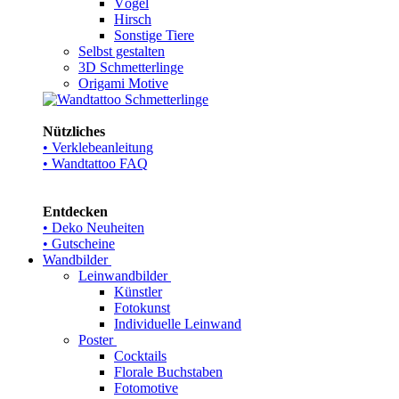
Vögel
Hirsch
Sonstige Tiere
Selbst gestalten
3D Schmetterlinge
Origami Motive
Nützliches
• Verklebeanleitung
• Wandtattoo FAQ
Entdecken
• Deko Neuheiten
• Gutscheine
Wandbilder
Leinwandbilder
Künstler
Fotokunst
Individuelle Leinwand
Poster
Cocktails
Florale Buchstaben
Fotomotive