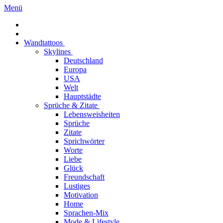
Menü
Wandtattoos
Skylines
Deutschland
Europa
USA
Welt
Hauptstädte
Sprüche & Zitate
Lebensweisheiten
Sprüche
Zitate
Sprichwörter
Worte
Liebe
Glück
Freundschaft
Lustiges
Motivation
Home
Sprachen-Mix
Mode & Lifestyle