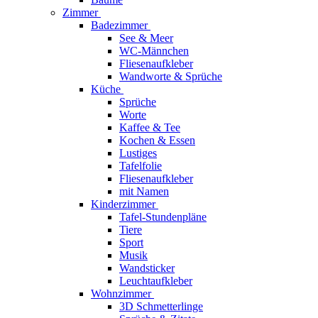
Zimmer
Badezimmer
See & Meer
WC-Männchen
Fliesenaufkleber
Wandworte & Sprüche
Küche
Sprüche
Worte
Kaffee & Tee
Kochen & Essen
Lustiges
Tafelfolie
Fliesenaufkleber
mit Namen
Kinderzimmer
Tafel-Stundenpläne
Tiere
Sport
Musik
Wandsticker
Leuchtaufkleber
Wohnzimmer
3D Schmetterlinge