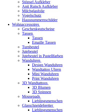
Stöpsel Aufkleber
Anti Rutsch Aufkleber
Milchglasfolie
Vogelschutz
Hausnummernschilder
Wohnaccessoires
Geschenkgutscheine
Tassen
Tassen
Emaille Tassen
Turnbeutel
Jutebeutel
Jutebeutel in Pastellfarben
Wanduhren
Design Wanduhren
Wandtattoo Uhren
Mini Wanduhren
Print Wanduhren
3D Wandtattoos
3D Blumen
3D Spinnen
Mousepads
Lieblingsmenschen
Glasschneidebretter
Lieblingsmenschen