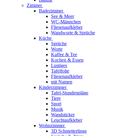
Zimmer
Badezimmer
See & Meer
WC-Männchen
Fliesenaufkleber
Wandworte & Sprüche
Küche
Sprüche
Worte
Kaffee & Tee
Kochen & Essen
Lustiges
Tafelfolie
Fliesenaufkleber
mit Namen
Kinderzimmer
Tafel-Stundenpläne
Tiere
Sport
Musik
Wandsticker
Leuchtaufkleber
Wohnzimmer
3D Schmetterlinge