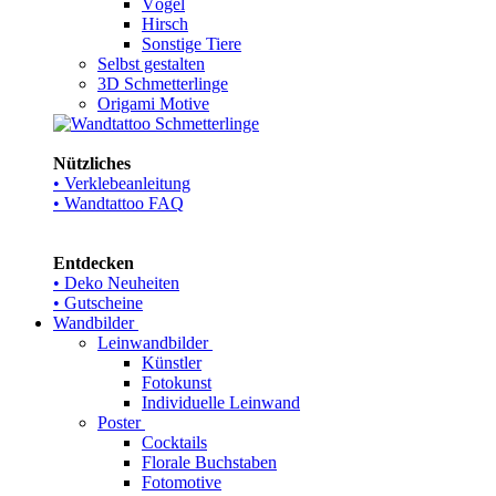
Vögel
Hirsch
Sonstige Tiere
Selbst gestalten
3D Schmetterlinge
Origami Motive
Nützliches
• Verklebeanleitung
• Wandtattoo FAQ
Entdecken
• Deko Neuheiten
• Gutscheine
Wandbilder
Leinwandbilder
Künstler
Fotokunst
Individuelle Leinwand
Poster
Cocktails
Florale Buchstaben
Fotomotive