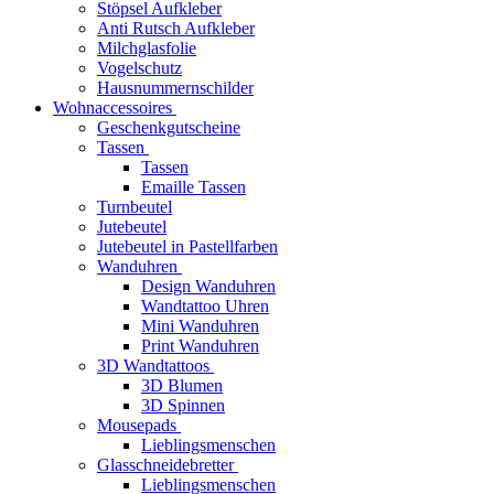
Stöpsel Aufkleber
Anti Rutsch Aufkleber
Milchglasfolie
Vogelschutz
Hausnummernschilder
Wohnaccessoires
Geschenkgutscheine
Tassen
Tassen
Emaille Tassen
Turnbeutel
Jutebeutel
Jutebeutel in Pastellfarben
Wanduhren
Design Wanduhren
Wandtattoo Uhren
Mini Wanduhren
Print Wanduhren
3D Wandtattoos
3D Blumen
3D Spinnen
Mousepads
Lieblingsmenschen
Glasschneidebretter
Lieblingsmenschen