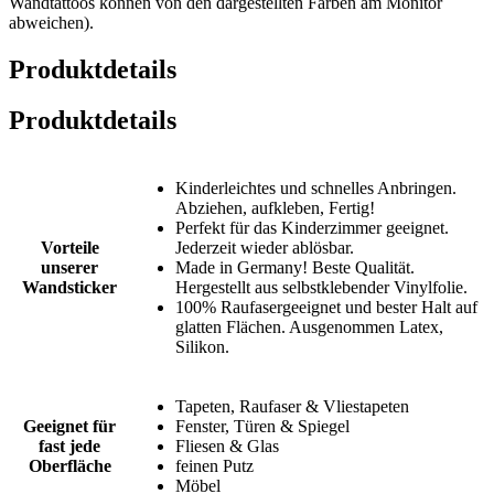
Wandtattoos können von den dargestellten Farben am Monitor
abweichen).
Produktdetails
Produktdetails
Kinderleichtes und schnelles Anbringen.
Abziehen, aufkleben, Fertig!
Perfekt für das Kinderzimmer geeignet.
Vorteile
Jederzeit wieder ablösbar.
unserer
Made in Germany! Beste Qualität.
Wandsticker
Hergestellt aus selbstklebender Vinylfolie.
100% Raufasergeeignet und bester Halt auf
glatten Flächen. Ausgenommen Latex,
Silikon.
Tapeten, Raufaser & Vliestapeten
Geeignet für
Fenster, Türen & Spiegel
fast jede
Fliesen & Glas
Oberfläche
feinen Putz
Möbel