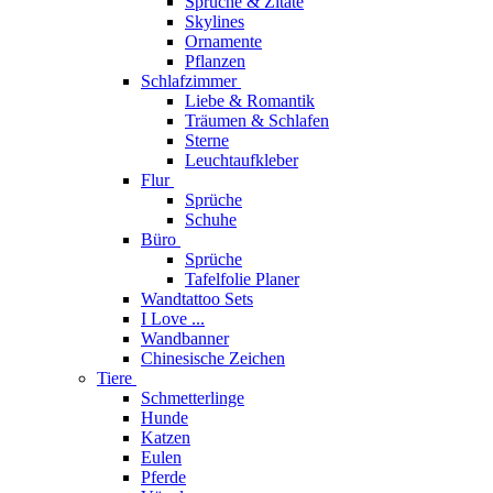
Sprüche & Zitate
Skylines
Ornamente
Pflanzen
Schlafzimmer
Liebe & Romantik
Träumen & Schlafen
Sterne
Leuchtaufkleber
Flur
Sprüche
Schuhe
Büro
Sprüche
Tafelfolie Planer
Wandtattoo Sets
I Love ...
Wandbanner
Chinesische Zeichen
Tiere
Schmetterlinge
Hunde
Katzen
Eulen
Pferde