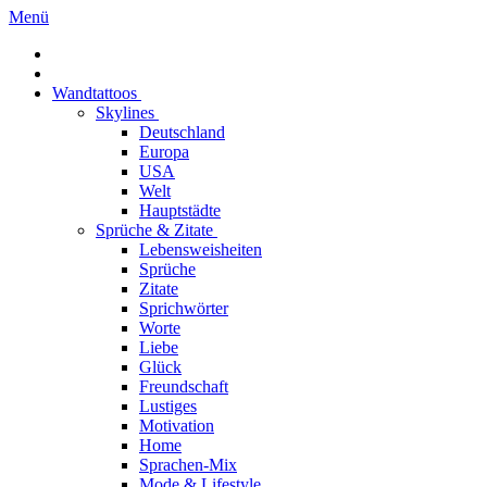
Menü
Wandtattoos
Skylines
Deutschland
Europa
USA
Welt
Hauptstädte
Sprüche & Zitate
Lebensweisheiten
Sprüche
Zitate
Sprichwörter
Worte
Liebe
Glück
Freundschaft
Lustiges
Motivation
Home
Sprachen-Mix
Mode & Lifestyle