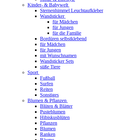
Kinder- & Babywelt
Sternenhimmel Leuchtaufkleber
Wandsticker
für Mädchen
für Jungen
für die Familie
Bordüren selbstklebend
für Mädchen
für Jungen
mit Wunschnamen
Wandsticker Sets
süße Tiere
Sport
Fußball
Surfen
Reiten
Sonstiges
Blumen & Pflanzen
Blüten & Blätter
Pusteblumen
Hibiskusblüten
Pflanzen
Blumen
Ranken
Bäume