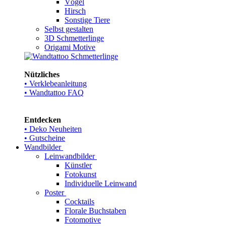
Vögel
Hirsch
Sonstige Tiere
Selbst gestalten
3D Schmetterlinge
Origami Motive
Nützliches
• Verklebeanleitung
• Wandtattoo FAQ
Entdecken
• Deko Neuheiten
• Gutscheine
Wandbilder
Leinwandbilder
Künstler
Fotokunst
Individuelle Leinwand
Poster
Cocktails
Florale Buchstaben
Fotomotive