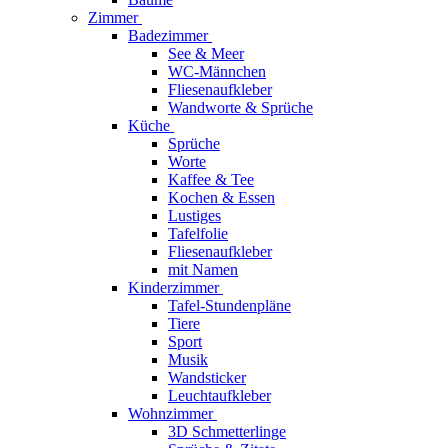
Zimmer
Badezimmer
See & Meer
WC-Männchen
Fliesenaufkleber
Wandworte & Sprüche
Küche
Sprüche
Worte
Kaffee & Tee
Kochen & Essen
Lustiges
Tafelfolie
Fliesenaufkleber
mit Namen
Kinderzimmer
Tafel-Stundenpläne
Tiere
Sport
Musik
Wandsticker
Leuchtaufkleber
Wohnzimmer
3D Schmetterlinge