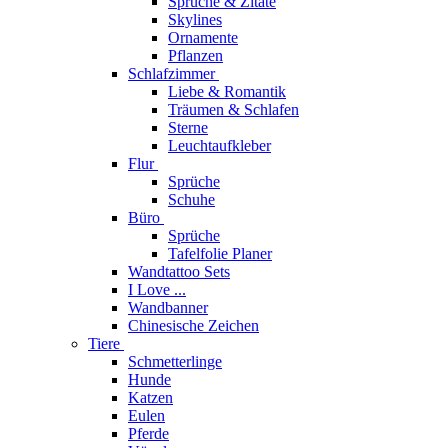
Sprüche & Zitate
Skylines
Ornamente
Pflanzen
Schlafzimmer
Liebe & Romantik
Träumen & Schlafen
Sterne
Leuchtaufkleber
Flur
Sprüche
Schuhe
Büro
Sprüche
Tafelfolie Planer
Wandtattoo Sets
I Love ...
Wandbanner
Chinesische Zeichen
Tiere
Schmetterlinge
Hunde
Katzen
Eulen
Pferde