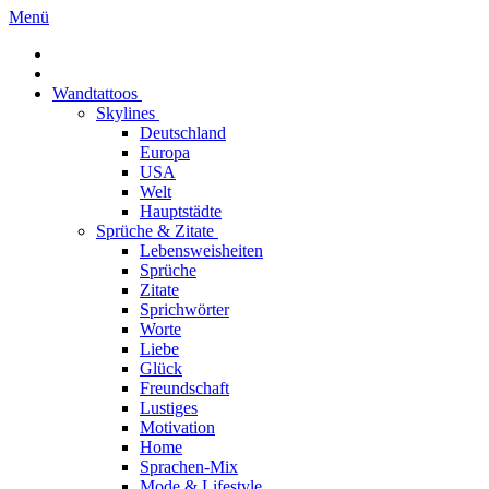
Menü
Wandtattoos
Skylines
Deutschland
Europa
USA
Welt
Hauptstädte
Sprüche & Zitate
Lebensweisheiten
Sprüche
Zitate
Sprichwörter
Worte
Liebe
Glück
Freundschaft
Lustiges
Motivation
Home
Sprachen-Mix
Mode & Lifestyle