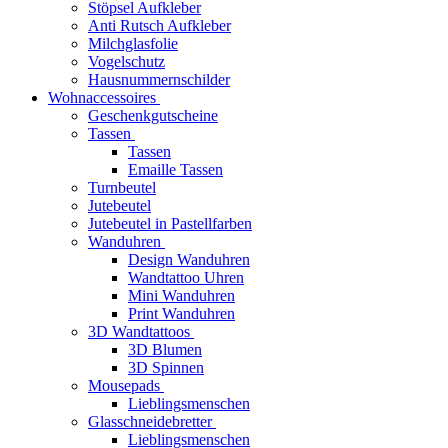
Stöpsel Aufkleber
Anti Rutsch Aufkleber
Milchglasfolie
Vogelschutz
Hausnummernschilder
Wohnaccessoires
Geschenkgutscheine
Tassen
Tassen
Emaille Tassen
Turnbeutel
Jutebeutel
Jutebeutel in Pastellfarben
Wanduhren
Design Wanduhren
Wandtattoo Uhren
Mini Wanduhren
Print Wanduhren
3D Wandtattoos
3D Blumen
3D Spinnen
Mousepads
Lieblingsmenschen
Glasschneidebretter
Lieblingsmenschen