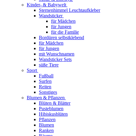
Kinder- & Babywelt
Sternenhimmel Leuchtaufkleber
Wandsticker
für Mädchen
für Jungen
für die Familie
Bordüren selbstklebend
für Mädchen
für Jungen
mit Wunschnamen
Wandsticker Sets
süße Tiere
Sport
Fußball
Surfen
Reiten
Sonstiges
Blumen & Pflanzen
Blüten & Blätter
Pusteblumen
Hibiskusblüten
Pflanzen
Blumen
Ranken
Bäume