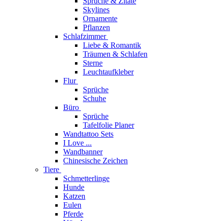
Sprüche & Zitate
Skylines
Ornamente
Pflanzen
Schlafzimmer
Liebe & Romantik
Träumen & Schlafen
Sterne
Leuchtaufkleber
Flur
Sprüche
Schuhe
Büro
Sprüche
Tafelfolie Planer
Wandtattoo Sets
I Love ...
Wandbanner
Chinesische Zeichen
Tiere
Schmetterlinge
Hunde
Katzen
Eulen
Pferde