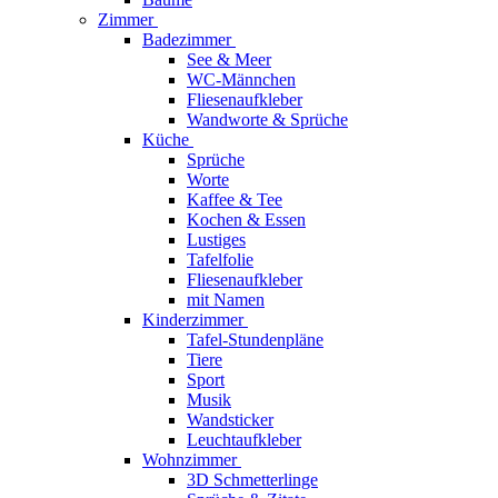
Zimmer
Badezimmer
See & Meer
WC-Männchen
Fliesenaufkleber
Wandworte & Sprüche
Küche
Sprüche
Worte
Kaffee & Tee
Kochen & Essen
Lustiges
Tafelfolie
Fliesenaufkleber
mit Namen
Kinderzimmer
Tafel-Stundenpläne
Tiere
Sport
Musik
Wandsticker
Leuchtaufkleber
Wohnzimmer
3D Schmetterlinge