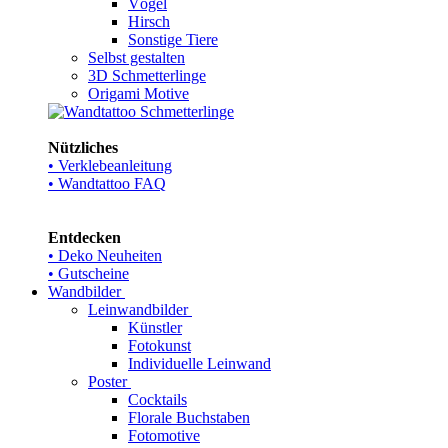
Vögel
Hirsch
Sonstige Tiere
Selbst gestalten
3D Schmetterlinge
Origami Motive
Nützliches
• Verklebeanleitung
• Wandtattoo FAQ
Entdecken
• Deko Neuheiten
• Gutscheine
Wandbilder
Leinwandbilder
Künstler
Fotokunst
Individuelle Leinwand
Poster
Cocktails
Florale Buchstaben
Fotomotive