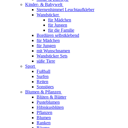
Kinder- & Babywelt
Sternenhimmel Leuchtaufkleber
Wandsticker
für Mädchen
für Jungen
für die Familie
Bordüren selbstklebend
für Mädchen
für Jungen
mit Wunschnamen
Wandsticker Sets
süße Tiere
Sport
Fußball
Surfen
Reiten
Sonstiges
Blumen & Pflanzen
Blüten & Blätter
Pusteblumen
Hibiskusblüten
Pflanzen
Blumen
Ranken
Bäume