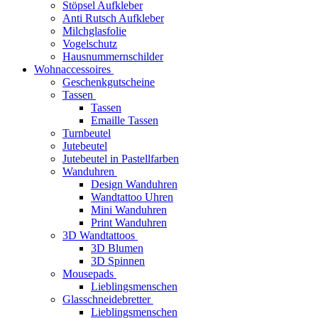
Stöpsel Aufkleber
Anti Rutsch Aufkleber
Milchglasfolie
Vogelschutz
Hausnummernschilder
Wohnaccessoires
Geschenkgutscheine
Tassen
Tassen
Emaille Tassen
Turnbeutel
Jutebeutel
Jutebeutel in Pastellfarben
Wanduhren
Design Wanduhren
Wandtattoo Uhren
Mini Wanduhren
Print Wanduhren
3D Wandtattoos
3D Blumen
3D Spinnen
Mousepads
Lieblingsmenschen
Glasschneidebretter
Lieblingsmenschen