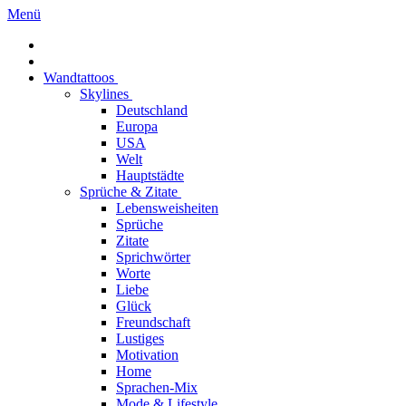
Menü
Wandtattoos
Skylines
Deutschland
Europa
USA
Welt
Hauptstädte
Sprüche & Zitate
Lebensweisheiten
Sprüche
Zitate
Sprichwörter
Worte
Liebe
Glück
Freundschaft
Lustiges
Motivation
Home
Sprachen-Mix
Mode & Lifestyle