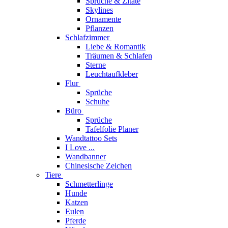
Sprüche & Zitate
Skylines
Ornamente
Pflanzen
Schlafzimmer
Liebe & Romantik
Träumen & Schlafen
Sterne
Leuchtaufkleber
Flur
Sprüche
Schuhe
Büro
Sprüche
Tafelfolie Planer
Wandtattoo Sets
I Love ...
Wandbanner
Chinesische Zeichen
Tiere
Schmetterlinge
Hunde
Katzen
Eulen
Pferde