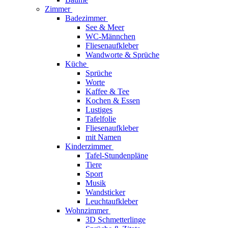
Zimmer
Badezimmer
See & Meer
WC-Männchen
Fliesenaufkleber
Wandworte & Sprüche
Küche
Sprüche
Worte
Kaffee & Tee
Kochen & Essen
Lustiges
Tafelfolie
Fliesenaufkleber
mit Namen
Kinderzimmer
Tafel-Stundenpläne
Tiere
Sport
Musik
Wandsticker
Leuchtaufkleber
Wohnzimmer
3D Schmetterlinge