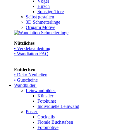
Vögel
Hirsch
Sonstige Tiere
Selbst gestalten
3D Schmetterlinge
Origami Motive
Nützliches
• Verklebeanleitung
• Wandtattoo FAQ
Entdecken
• Deko Neuheiten
• Gutscheine
Wandbilder
Leinwandbilder
Künstler
Fotokunst
Individuelle Leinwand
Poster
Cocktails
Florale Buchstaben
Fotomotive