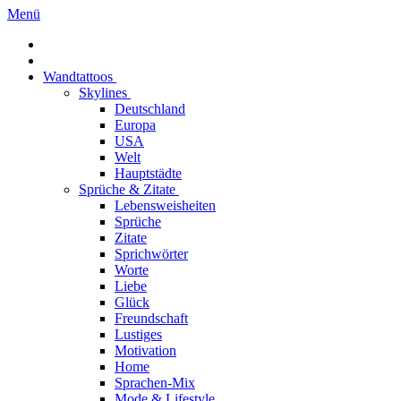
Menü
Wandtattoos
Skylines
Deutschland
Europa
USA
Welt
Hauptstädte
Sprüche & Zitate
Lebensweisheiten
Sprüche
Zitate
Sprichwörter
Worte
Liebe
Glück
Freundschaft
Lustiges
Motivation
Home
Sprachen-Mix
Mode & Lifestyle