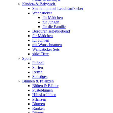
Kinder- & Babywelt
Sternenhimmel Leuchtaufkleber
Wandsticker
für Mädchen
für Jungen
für die Familie
Bordüren selbstklebend
für Mädchen
für Jungen
mit Wunschnamen
Wandsticker Sets
süße Tiere
Sport
Fußball
Surfen
Reiten
Sonstiges
Blumen & Pflanzen
Blüten & Blätter
Pusteblumen
Hibiskusblüten
Pflanzen
Blumen
Ranken
Bäume