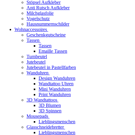
Stöpsel Aufkleber
Anti Rutsch Aufkleber
Milchglasfolie
Vogelschutz
Hausnummernschilder
Wohnaccessoires
Geschenkgutscheine
Tassen
Tassen
Emaille Tassen
Turnbeutel
Jutebeutel
Jutebeutel in Pastellfarben
Wanduhren
Design Wanduhren
Wandtattoo Uhren
Mini Wanduhren
Print Wanduhren
3D Wandtattoos
3D Blumen
3D Spinnen
Mousepads
Lieblingsmenschen
Glasschneidebretter
Lieblingsmenschen