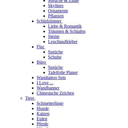
Sprüche & Zitate
Skylines
Ornamente
Pflanzen
Schlafzimmer
Liebe & Romantik
Träumen & Schlafen
Sterne
Leuchtaufkleber
Flur
Sprüche
Schuhe
Büro
Sprüche
Tafelfolie Planer
Wandtattoo Sets
I Love ...
Wandbanner
Chinesische Zeichen
Tiere
Schmetterlinge
Hunde
Katzen
Eulen
Pferde