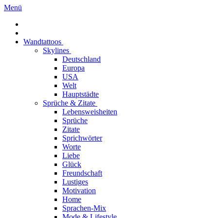
Menü
Wandtattoos
Skylines
Deutschland
Europa
USA
Welt
Hauptstädte
Sprüche & Zitate
Lebensweisheiten
Sprüche
Zitate
Sprichwörter
Worte
Liebe
Glück
Freundschaft
Lustiges
Motivation
Home
Sprachen-Mix
Mode & Lifestyle