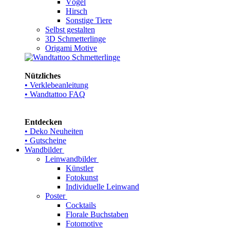
Vögel
Hirsch
Sonstige Tiere
Selbst gestalten
3D Schmetterlinge
Origami Motive
Nützliches
• Verklebeanleitung
• Wandtattoo FAQ
Entdecken
• Deko Neuheiten
• Gutscheine
Wandbilder
Leinwandbilder
Künstler
Fotokunst
Individuelle Leinwand
Poster
Cocktails
Florale Buchstaben
Fotomotive