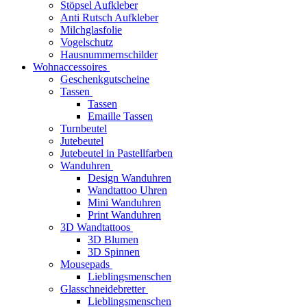
Stöpsel Aufkleber
Anti Rutsch Aufkleber
Milchglasfolie
Vogelschutz
Hausnummernschilder
Wohnaccessoires
Geschenkgutscheine
Tassen
Tassen
Emaille Tassen
Turnbeutel
Jutebeutel
Jutebeutel in Pastellfarben
Wanduhren
Design Wanduhren
Wandtattoo Uhren
Mini Wanduhren
Print Wanduhren
3D Wandtattoos
3D Blumen
3D Spinnen
Mousepads
Lieblingsmenschen
Glasschneidebretter
Lieblingsmenschen