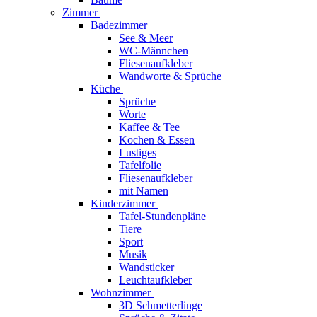
Zimmer
Badezimmer
See & Meer
WC-Männchen
Fliesenaufkleber
Wandworte & Sprüche
Küche
Sprüche
Worte
Kaffee & Tee
Kochen & Essen
Lustiges
Tafelfolie
Fliesenaufkleber
mit Namen
Kinderzimmer
Tafel-Stundenpläne
Tiere
Sport
Musik
Wandsticker
Leuchtaufkleber
Wohnzimmer
3D Schmetterlinge