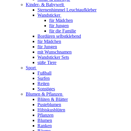
Kinder- & Babywelt
Sternenhimmel Leuchtaufkleber
Wandsticker
für Mädchen
für Jungen
für die Familie
Bordüren selbstklebend
für Mädchen
für Jungen
mit Wunschnamen
Wandsticker Sets
süße Tiere
Sport
Fußball
Surfen
Reiten
Sonstiges
Blumen & Pflanzen
Blüten & Blätter
Pusteblumen
Hibiskusblüten
Pflanzen
Blumen
Ranken
Bäume