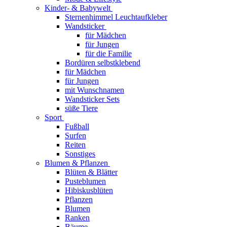
Kinder- & Babywelt
Sternenhimmel Leuchtaufkleber
Wandsticker
für Mädchen
für Jungen
für die Familie
Bordüren selbstklebend
für Mädchen
für Jungen
mit Wunschnamen
Wandsticker Sets
süße Tiere
Sport
Fußball
Surfen
Reiten
Sonstiges
Blumen & Pflanzen
Blüten & Blätter
Pusteblumen
Hibiskusblüten
Pflanzen
Blumen
Ranken
Bäume