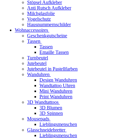
Stöpsel Aufkleber
Anti Rutsch Aufkleber
Milchglasfolie
Vogelschutz
Hausnummernschilder
Wohnaccessoires
Geschenkgutscheine
Tassen
Tassen
Emaille Tassen
Turnbeutel
Jutebeutel
Jutebeutel in Pastellfarben
Wanduhren
Design Wanduhren
Wandtattoo Uhren
Mini Wanduhren
Print Wanduhren
3D Wandtattoos
3D Blumen
3D Spinnen
Mousepads
Lieblingsmenschen
Glasschneidebretter
Lieblingsmenschen