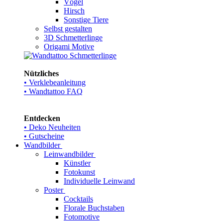
Vögel
Hirsch
Sonstige Tiere
Selbst gestalten
3D Schmetterlinge
Origami Motive
Nützliches
• Verklebeanleitung
• Wandtattoo FAQ
Entdecken
• Deko Neuheiten
• Gutscheine
Wandbilder
Leinwandbilder
Künstler
Fotokunst
Individuelle Leinwand
Poster
Cocktails
Florale Buchstaben
Fotomotive