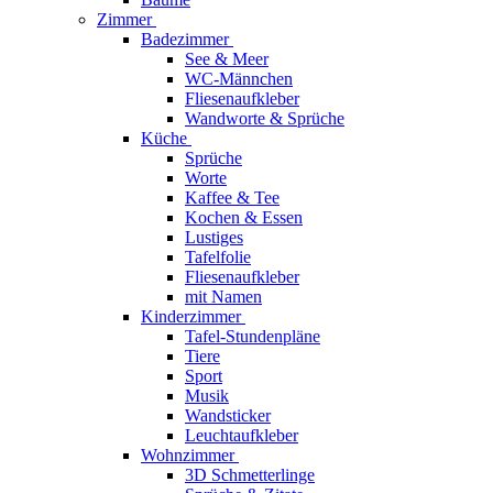
Zimmer
Badezimmer
See & Meer
WC-Männchen
Fliesenaufkleber
Wandworte & Sprüche
Küche
Sprüche
Worte
Kaffee & Tee
Kochen & Essen
Lustiges
Tafelfolie
Fliesenaufkleber
mit Namen
Kinderzimmer
Tafel-Stundenpläne
Tiere
Sport
Musik
Wandsticker
Leuchtaufkleber
Wohnzimmer
3D Schmetterlinge