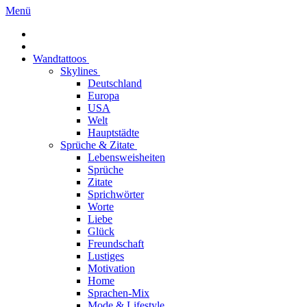
Menü
Wandtattoos
Skylines
Deutschland
Europa
USA
Welt
Hauptstädte
Sprüche & Zitate
Lebensweisheiten
Sprüche
Zitate
Sprichwörter
Worte
Liebe
Glück
Freundschaft
Lustiges
Motivation
Home
Sprachen-Mix
Mode & Lifestyle