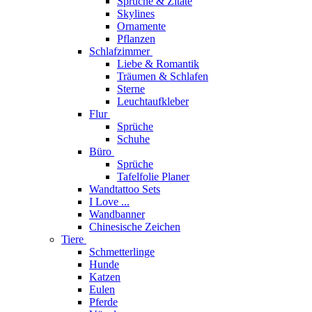
Sprüche & Zitate
Skylines
Ornamente
Pflanzen
Schlafzimmer
Liebe & Romantik
Träumen & Schlafen
Sterne
Leuchtaufkleber
Flur
Sprüche
Schuhe
Büro
Sprüche
Tafelfolie Planer
Wandtattoo Sets
I Love ...
Wandbanner
Chinesische Zeichen
Tiere
Schmetterlinge
Hunde
Katzen
Eulen
Pferde