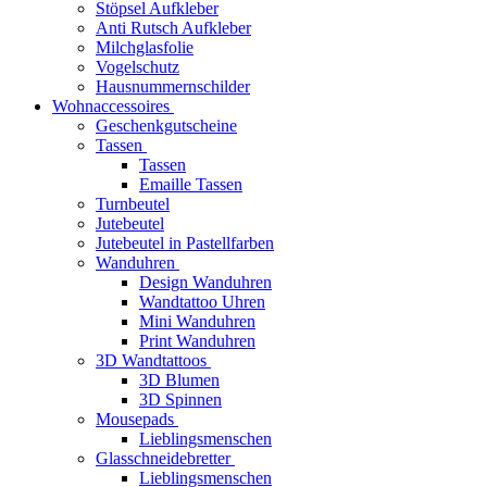
Stöpsel Aufkleber
Anti Rutsch Aufkleber
Milchglasfolie
Vogelschutz
Hausnummernschilder
Wohnaccessoires
Geschenkgutscheine
Tassen
Tassen
Emaille Tassen
Turnbeutel
Jutebeutel
Jutebeutel in Pastellfarben
Wanduhren
Design Wanduhren
Wandtattoo Uhren
Mini Wanduhren
Print Wanduhren
3D Wandtattoos
3D Blumen
3D Spinnen
Mousepads
Lieblingsmenschen
Glasschneidebretter
Lieblingsmenschen