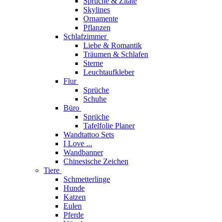
Sprüche & Zitate
Skylines
Ornamente
Pflanzen
Schlafzimmer
Liebe & Romantik
Träumen & Schlafen
Sterne
Leuchtaufkleber
Flur
Sprüche
Schuhe
Büro
Sprüche
Tafelfolie Planer
Wandtattoo Sets
I Love ...
Wandbanner
Chinesische Zeichen
Tiere
Schmetterlinge
Hunde
Katzen
Eulen
Pferde