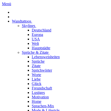
Menü
Wandtattoos
Skylines
Deutschland
Europa
USA
Welt
Hauptstädte
Sprüche & Zitate
Lebensweisheiten
Sprüche
Zitate
Sprichwörter
Worte
Liebe
Glück
Freundschaft
Lustiges
Motivation
Home
Sprachen-Mix
Mode & Lifestyle