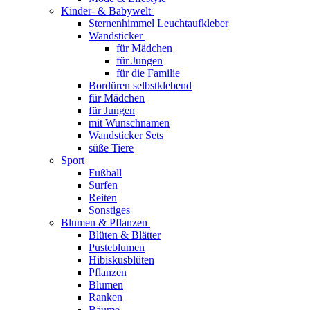
Kinder- & Babywelt
Sternenhimmel Leuchtaufkleber
Wandsticker
für Mädchen
für Jungen
für die Familie
Bordüren selbstklebend
für Mädchen
für Jungen
mit Wunschnamen
Wandsticker Sets
süße Tiere
Sport
Fußball
Surfen
Reiten
Sonstiges
Blumen & Pflanzen
Blüten & Blätter
Pusteblumen
Hibiskusblüten
Pflanzen
Blumen
Ranken
Bäume