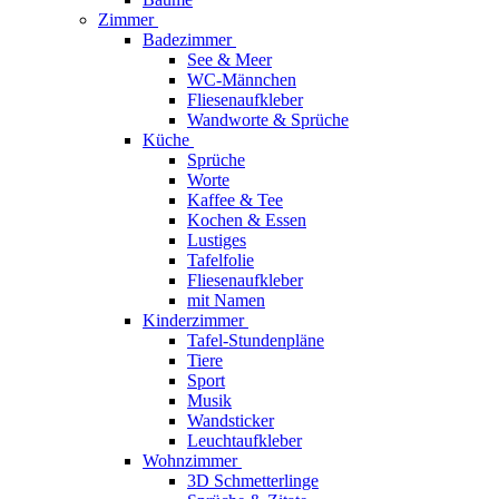
Zimmer
Badezimmer
See & Meer
WC-Männchen
Fliesenaufkleber
Wandworte & Sprüche
Küche
Sprüche
Worte
Kaffee & Tee
Kochen & Essen
Lustiges
Tafelfolie
Fliesenaufkleber
mit Namen
Kinderzimmer
Tafel-Stundenpläne
Tiere
Sport
Musik
Wandsticker
Leuchtaufkleber
Wohnzimmer
3D Schmetterlinge