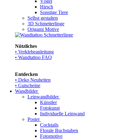
Vögel
Hirsch
Sonstige Tiere
Selbst gestalten
3D Schmetterlinge
Origami Motive
Nützliches
• Verklebeanleitung
• Wandtattoo FAQ
Entdecken
• Deko Neuheiten
• Gutscheine
Wandbilder
Leinwandbilder
Künstler
Fotokunst
Individuelle Leinwand
Poster
Cocktails
Florale Buchstaben
Fotomotive