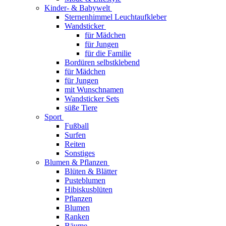
Kinder- & Babywelt
Sternenhimmel Leuchtaufkleber
Wandsticker
für Mädchen
für Jungen
für die Familie
Bordüren selbstklebend
für Mädchen
für Jungen
mit Wunschnamen
Wandsticker Sets
süße Tiere
Sport
Fußball
Surfen
Reiten
Sonstiges
Blumen & Pflanzen
Blüten & Blätter
Pusteblumen
Hibiskusblüten
Pflanzen
Blumen
Ranken
Bäume