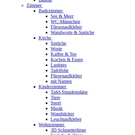
Zimmer
Badezimmer
See & Meer
WC-Männchen
Fliesenaufkleber
Wandworte & Sprüche
Küche
Sprüche
Worte
Kaffee & Tee
Kochen & Essen
Lustiges
Tafelfolie
Fliesenaufkleber
mit Namen
Kinderzimmer
Tafel-Stundenpläne
Tiere
Sport
Musik
Wandsticker
Leuchtaufkleber
Wohnzimmer
3D Schmetterlinge