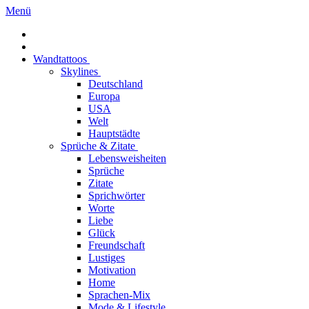
Menü
Wandtattoos
Skylines
Deutschland
Europa
USA
Welt
Hauptstädte
Sprüche & Zitate
Lebensweisheiten
Sprüche
Zitate
Sprichwörter
Worte
Liebe
Glück
Freundschaft
Lustiges
Motivation
Home
Sprachen-Mix
Mode & Lifestyle