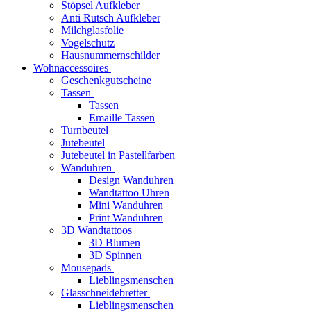
Stöpsel Aufkleber
Anti Rutsch Aufkleber
Milchglasfolie
Vogelschutz
Hausnummernschilder
Wohnaccessoires
Geschenkgutscheine
Tassen
Tassen
Emaille Tassen
Turnbeutel
Jutebeutel
Jutebeutel in Pastellfarben
Wanduhren
Design Wanduhren
Wandtattoo Uhren
Mini Wanduhren
Print Wanduhren
3D Wandtattoos
3D Blumen
3D Spinnen
Mousepads
Lieblingsmenschen
Glasschneidebretter
Lieblingsmenschen