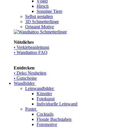
Vögel
Hirsch
Sonstige Tiere
Selbst gestalten
3D Schmetterlinge
Origami Motive
Nützliches
• Verklebeanleitung
• Wandtattoo FAQ
Entdecken
• Deko Neuheiten
• Gutscheine
Wandbilder
Leinwandbilder
Künstler
Fotokunst
Individuelle Leinwand
Poster
Cocktails
Florale Buchstaben
Fotomotive