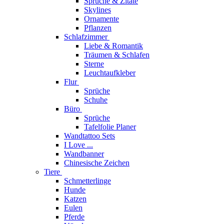
Sprüche & Zitate
Skylines
Ornamente
Pflanzen
Schlafzimmer
Liebe & Romantik
Träumen & Schlafen
Sterne
Leuchtaufkleber
Flur
Sprüche
Schuhe
Büro
Sprüche
Tafelfolie Planer
Wandtattoo Sets
I Love ...
Wandbanner
Chinesische Zeichen
Tiere
Schmetterlinge
Hunde
Katzen
Eulen
Pferde