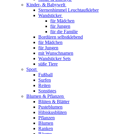
Kinder- & Babywelt
Sternenhimmel Leuchtaufkleber
Wandsticker
für Mädchen
für Jungen
für die Familie
Bordüren selbstklebend
für Mädchen
für Jungen
mit Wunschnamen
Wandsticker Sets
süße Tiere
Sport
Fußball
Surfen
Reiten
Sonstiges
Blumen & Pflanzen
Blüten & Blätter
Pusteblumen
Hibiskusblüten
Pflanzen
Blumen
Ranken
Bäume