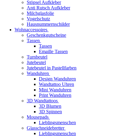
Stöpsel Aufkleber
Anti Rutsch Aufkleber
Milchglasfolie
Vogelschutz
Hausnummernschilder
Wohnaccessoires
Geschenkgutscheine
Tassen
Tassen
Emaille Tassen
Turnbeutel
Jutebeutel
Jutebeutel in Pastellfarben
Wanduhren
Design Wanduhren
Wandtattoo Uhren
Mini Wanduhren
Print Wanduhren
3D Wandtattoos
3D Blumen
3D Spinnen
Mousepads
Lieblingsmenschen
Glasschneidebretter
Lieblingsmenschen