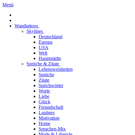
Menü
Wandtattoos
Skylines
Deutschland
Europa
USA
Welt
Hauptstädte
Sprüche & Zitate
Lebensweisheiten
Sprüche
Zitate
Sprichwörter
Worte
Liebe
Glück
Freundschaft
Lustiges
Motivation
Home
Sprachen-Mix
Mode & Lifestyle