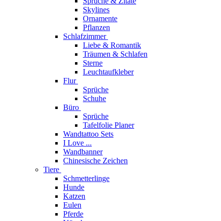
Sprüche & Zitate
Skylines
Ornamente
Pflanzen
Schlafzimmer
Liebe & Romantik
Träumen & Schlafen
Sterne
Leuchtaufkleber
Flur
Sprüche
Schuhe
Büro
Sprüche
Tafelfolie Planer
Wandtattoo Sets
I Love ...
Wandbanner
Chinesische Zeichen
Tiere
Schmetterlinge
Hunde
Katzen
Eulen
Pferde