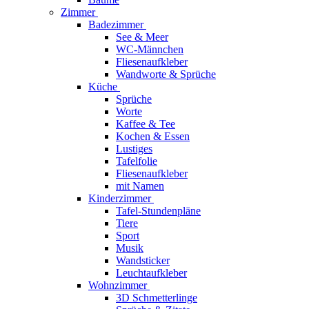
Zimmer
Badezimmer
See & Meer
WC-Männchen
Fliesenaufkleber
Wandworte & Sprüche
Küche
Sprüche
Worte
Kaffee & Tee
Kochen & Essen
Lustiges
Tafelfolie
Fliesenaufkleber
mit Namen
Kinderzimmer
Tafel-Stundenpläne
Tiere
Sport
Musik
Wandsticker
Leuchtaufkleber
Wohnzimmer
3D Schmetterlinge