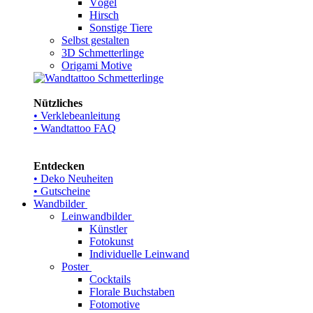
Vögel
Hirsch
Sonstige Tiere
Selbst gestalten
3D Schmetterlinge
Origami Motive
Nützliches
• Verklebeanleitung
• Wandtattoo FAQ
Entdecken
• Deko Neuheiten
• Gutscheine
Wandbilder
Leinwandbilder
Künstler
Fotokunst
Individuelle Leinwand
Poster
Cocktails
Florale Buchstaben
Fotomotive