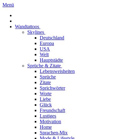
Menü
Wandtattoos
Skylines
Deutschland
Europa
USA
Welt
Hauptstädte
Sprüche & Zitate
Lebensweisheiten
Sprüche
Zitate
Sprichwörter
Worte
Liebe
Glück
Freundschaft
Lustiges
Motivation
Home
Sprachen-Mix
Mode & Lifestyle