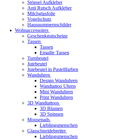
Stöpsel Aufkleber
Anti Rutsch Aufkleber
Milchglasfolie
Vogelschutz
Hausnummernschilder
Wohnaccessoires
Geschenkgutscheine
Tassen
Tassen
Emaille Tassen
Turnbeutel
Jutebeutel
Jutebeutel in Pastellfarben
Wanduhren
Design Wanduhren
Wandtattoo Uhren
Mini Wanduhren
Print Wanduhren
3D Wandtattoos
3D Blumen
3D Spinnen
Mousepads
Lieblingsmenschen
Glasschneidebretter
Lieblingsmenschen