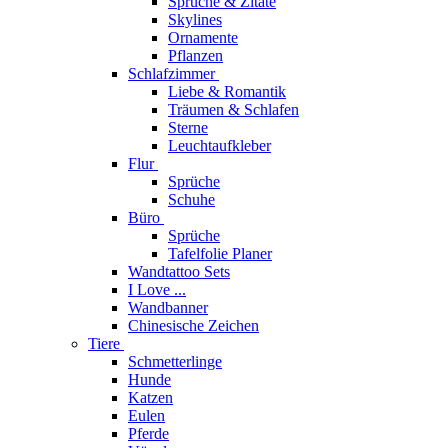
Sprüche & Zitate
Skylines
Ornamente
Pflanzen
Schlafzimmer
Liebe & Romantik
Träumen & Schlafen
Sterne
Leuchtaufkleber
Flur
Sprüche
Schuhe
Büro
Sprüche
Tafelfolie Planer
Wandtattoo Sets
I Love ...
Wandbanner
Chinesische Zeichen
Tiere
Schmetterlinge
Hunde
Katzen
Eulen
Pferde