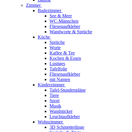
Zimmer
Badezimmer
See & Meer
WC-Männchen
Fliesenaufkleber
Wandworte & Sprüche
Küche
Sprüche
Worte
Kaffee & Tee
Kochen & Essen
Lustiges
Tafelfolie
Fliesenaufkleber
mit Namen
Kinderzimmer
Tafel-Stundenpläne
Tiere
Sport
Musik
Wandsticker
Leuchtaufkleber
Wohnzimmer
3D Schmetterlinge