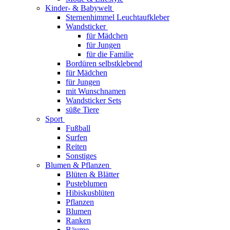
Kinder- & Babywelt
Sternenhimmel Leuchtaufkleber
Wandsticker
für Mädchen
für Jungen
für die Familie
Bordüren selbstklebend
für Mädchen
für Jungen
mit Wunschnamen
Wandsticker Sets
süße Tiere
Sport
Fußball
Surfen
Reiten
Sonstiges
Blumen & Pflanzen
Blüten & Blätter
Pusteblumen
Hibiskusblüten
Pflanzen
Blumen
Ranken
Bäume