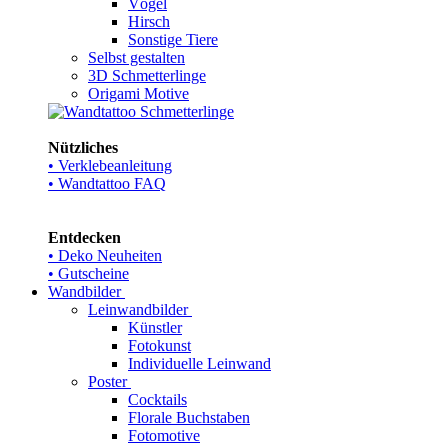
Vögel
Hirsch
Sonstige Tiere
Selbst gestalten
3D Schmetterlinge
Origami Motive
Nützliches
• Verklebeanleitung
• Wandtattoo FAQ
Entdecken
• Deko Neuheiten
• Gutscheine
Wandbilder
Leinwandbilder
Künstler
Fotokunst
Individuelle Leinwand
Poster
Cocktails
Florale Buchstaben
Fotomotive