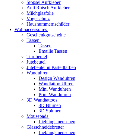
Stöpsel Aufkleber
Anti Rutsch Aufkleber
Milchglasfolie
Vogelschutz
Hausnummernschilder
Wohnaccessoires
Geschenkgutscheine
Tassen
Tassen
Emaille Tassen
Turnbeutel
Jutebeutel
Jutebeutel in Pastellfarben
Wanduhren
Design Wanduhren
Wandtattoo Uhren
Mini Wanduhren
Print Wanduhren
3D Wandtattoos
3D Blumen
3D Spinnen
Mousepads
Lieblingsmenschen
Glasschneidebretter
Lieblingsmenschen