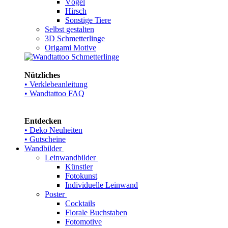
Vögel
Hirsch
Sonstige Tiere
Selbst gestalten
3D Schmetterlinge
Origami Motive
Nützliches
• Verklebeanleitung
• Wandtattoo FAQ
Entdecken
• Deko Neuheiten
• Gutscheine
Wandbilder
Leinwandbilder
Künstler
Fotokunst
Individuelle Leinwand
Poster
Cocktails
Florale Buchstaben
Fotomotive