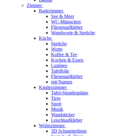
Zimmer
Badezimmer
See & Meer
WC-Männchen
Fliesenaufkleber
Wandworte & Sprüche
Küche
Sprüche
Worte
Kaffee & Tee
Kochen & Essen
Lustiges
Tafelfolie
Fliesenaufkleber
mit Namen
Kinderzimmer
Tafel-Stundenpläne
Tiere
Sport
Musik
Wandsticker
Leuchtaufkleber
Wohnzimmer
3D Schmetterlinge