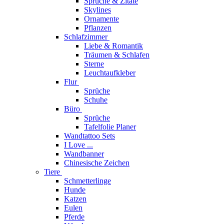
Sprüche & Zitate
Skylines
Ornamente
Pflanzen
Schlafzimmer
Liebe & Romantik
Träumen & Schlafen
Sterne
Leuchtaufkleber
Flur
Sprüche
Schuhe
Büro
Sprüche
Tafelfolie Planer
Wandtattoo Sets
I Love ...
Wandbanner
Chinesische Zeichen
Tiere
Schmetterlinge
Hunde
Katzen
Eulen
Pferde