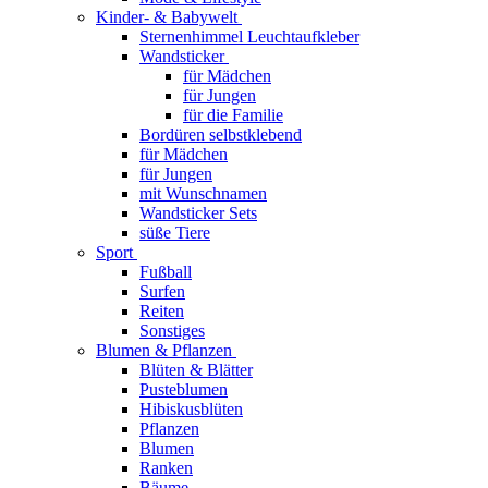
Kinder- & Babywelt
Sternenhimmel Leuchtaufkleber
Wandsticker
für Mädchen
für Jungen
für die Familie
Bordüren selbstklebend
für Mädchen
für Jungen
mit Wunschnamen
Wandsticker Sets
süße Tiere
Sport
Fußball
Surfen
Reiten
Sonstiges
Blumen & Pflanzen
Blüten & Blätter
Pusteblumen
Hibiskusblüten
Pflanzen
Blumen
Ranken
Bäume