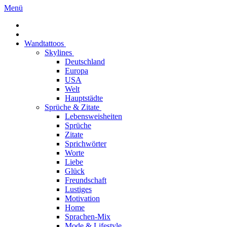
Menü
Wandtattoos
Skylines
Deutschland
Europa
USA
Welt
Hauptstädte
Sprüche & Zitate
Lebensweisheiten
Sprüche
Zitate
Sprichwörter
Worte
Liebe
Glück
Freundschaft
Lustiges
Motivation
Home
Sprachen-Mix
Mode & Lifestyle