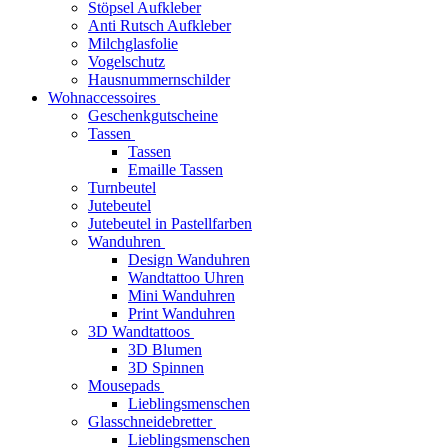
Stöpsel Aufkleber
Anti Rutsch Aufkleber
Milchglasfolie
Vogelschutz
Hausnummernschilder
Wohnaccessoires
Geschenkgutscheine
Tassen
Tassen
Emaille Tassen
Turnbeutel
Jutebeutel
Jutebeutel in Pastellfarben
Wanduhren
Design Wanduhren
Wandtattoo Uhren
Mini Wanduhren
Print Wanduhren
3D Wandtattoos
3D Blumen
3D Spinnen
Mousepads
Lieblingsmenschen
Glasschneidebretter
Lieblingsmenschen