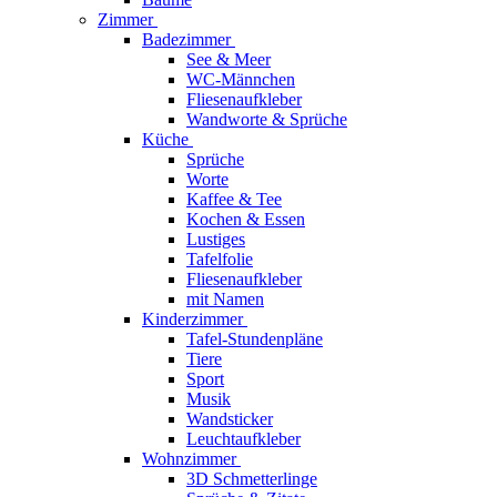
Zimmer
Badezimmer
See & Meer
WC-Männchen
Fliesenaufkleber
Wandworte & Sprüche
Küche
Sprüche
Worte
Kaffee & Tee
Kochen & Essen
Lustiges
Tafelfolie
Fliesenaufkleber
mit Namen
Kinderzimmer
Tafel-Stundenpläne
Tiere
Sport
Musik
Wandsticker
Leuchtaufkleber
Wohnzimmer
3D Schmetterlinge