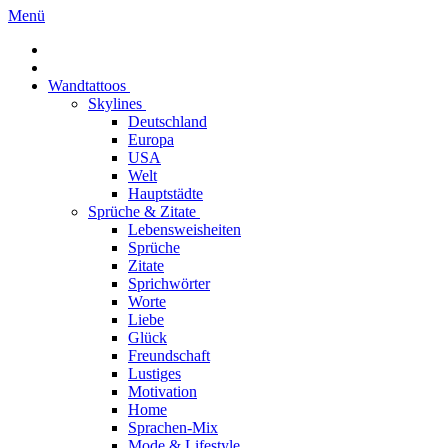
Menü
Wandtattoos
Skylines
Deutschland
Europa
USA
Welt
Hauptstädte
Sprüche & Zitate
Lebensweisheiten
Sprüche
Zitate
Sprichwörter
Worte
Liebe
Glück
Freundschaft
Lustiges
Motivation
Home
Sprachen-Mix
Mode & Lifestyle