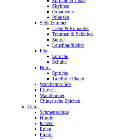
Sprüche & Zitate
Skylines
Ornamente
Pflanzen
Schlafzimmer
Liebe & Romantik
Träumen & Schlafen
Sterne
Leuchtaufkleber
Flur
Sprüche
Schuhe
Büro
Sprüche
Tafelfolie Planer
Wandtattoo Sets
I Love ...
Wandbanner
Chinesische Zeichen
Tiere
Schmetterlinge
Hunde
Katzen
Eulen
Pferde