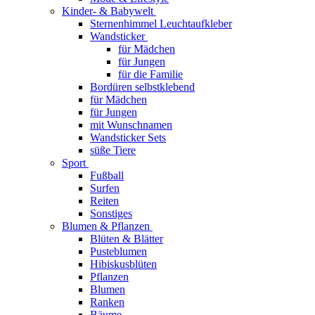
Kinder- & Babywelt
Sternenhimmel Leuchtaufkleber
Wandsticker
für Mädchen
für Jungen
für die Familie
Bordüren selbstklebend
für Mädchen
für Jungen
mit Wunschnamen
Wandsticker Sets
süße Tiere
Sport
Fußball
Surfen
Reiten
Sonstiges
Blumen & Pflanzen
Blüten & Blätter
Pusteblumen
Hibiskusblüten
Pflanzen
Blumen
Ranken
Bäume