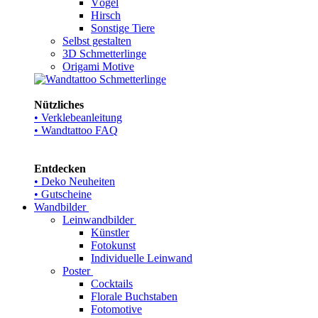
Vögel
Hirsch
Sonstige Tiere
Selbst gestalten
3D Schmetterlinge
Origami Motive
Nützliches
• Verklebeanleitung
• Wandtattoo FAQ
Entdecken
• Deko Neuheiten
• Gutscheine
Wandbilder
Leinwandbilder
Künstler
Fotokunst
Individuelle Leinwand
Poster
Cocktails
Florale Buchstaben
Fotomotive