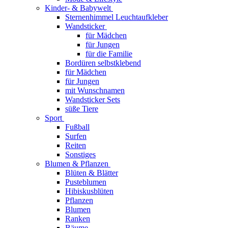
Kinder- & Babywelt
Sternenhimmel Leuchtaufkleber
Wandsticker
für Mädchen
für Jungen
für die Familie
Bordüren selbstklebend
für Mädchen
für Jungen
mit Wunschnamen
Wandsticker Sets
süße Tiere
Sport
Fußball
Surfen
Reiten
Sonstiges
Blumen & Pflanzen
Blüten & Blätter
Pusteblumen
Hibiskusblüten
Pflanzen
Blumen
Ranken
Bäume