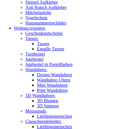
Stöpsel Aufkleber
Anti Rutsch Aufkleber
Milchglasfolie
Vogelschutz
Hausnummernschilder
Wohnaccessoires
Geschenkgutscheine
Tassen
Tassen
Emaille Tassen
Turnbeutel
Jutebeutel
Jutebeutel in Pastellfarben
Wanduhren
Design Wanduhren
Wandtattoo Uhren
Mini Wanduhren
Print Wanduhren
3D Wandtattoos
3D Blumen
3D Spinnen
Mousepads
Lieblingsmenschen
Glasschneidebretter
Lieblingsmenschen