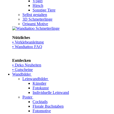
Vögel
Hirsch
Sonstige Tiere
Selbst gestalten
3D Schmetterlinge
Origami Motive
Nützliches
• Verklebeanleitung
• Wandtattoo FAQ
Entdecken
• Deko Neuheiten
• Gutscheine
Wandbilder
Leinwandbilder
Künstler
Fotokunst
Individuelle Leinwand
Poster
Cocktails
Florale Buchstaben
Fotomotive