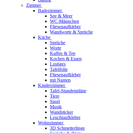
Zimmer
Badezimmer
See & Meer
WC-Männchen
Fliesenaufkleber
Wandworte & Sprüche
Küche
Sprüche
Worte
Kaffee & Tee
Kochen & Essen
Lustiges
Tafelfolie
Fliesenaufkleber
mit Namen
Kinderzimmer
Tafel-Stundenpläne
Tiere
Sport
Musik
Wandsticker
Leuchtaufkleber
Wohnzimmer
3D Schmetterlinge