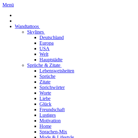
Menü
Wandtattoos
Skylines
Deutschland
Europa
USA
Welt
Hauptstädte
Sprüche & Zitate
Lebensweisheiten
Sprüche
Zitate
Sprichwörter
Worte
Liebe
Glück
Freundschaft
Lustiges
Motivation
Home
Sprachen-Mix
Mode & Lifestyle