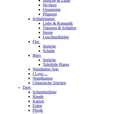
Sprüche & Zitate
Skylines
Ornamente
Pflanzen
Schlafzimmer
Liebe & Romantik
Träumen & Schlafen
Sterne
Leuchtaufkleber
Flur
Sprüche
Schuhe
Büro
Sprüche
Tafelfolie Planer
Wandtattoo Sets
I Love ...
Wandbanner
Chinesische Zeichen
Tiere
Schmetterlinge
Hunde
Katzen
Eulen
Pferde