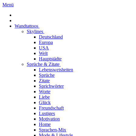
Menü
Wandtattoos
Skylines
Deutschland
Europa
USA
Welt
Hauptstädte
Sprüche & Zitate
Lebensweisheiten
Sprüche
Zitate
Sprichwörter
Worte
Liebe
Glück
Freundschaft
Lustiges
Motivation
Home
Sprachen-Mix
Mode & Lifestyle