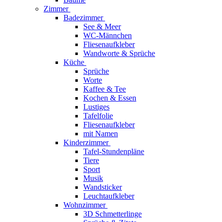
Zimmer
Badezimmer
See & Meer
WC-Männchen
Fliesenaufkleber
Wandworte & Sprüche
Küche
Sprüche
Worte
Kaffee & Tee
Kochen & Essen
Lustiges
Tafelfolie
Fliesenaufkleber
mit Namen
Kinderzimmer
Tafel-Stundenpläne
Tiere
Sport
Musik
Wandsticker
Leuchtaufkleber
Wohnzimmer
3D Schmetterlinge