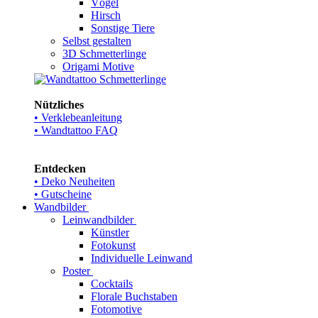
Vögel
Hirsch
Sonstige Tiere
Selbst gestalten
3D Schmetterlinge
Origami Motive
Nützliches
• Verklebeanleitung
• Wandtattoo FAQ
Entdecken
• Deko Neuheiten
• Gutscheine
Wandbilder
Leinwandbilder
Künstler
Fotokunst
Individuelle Leinwand
Poster
Cocktails
Florale Buchstaben
Fotomotive