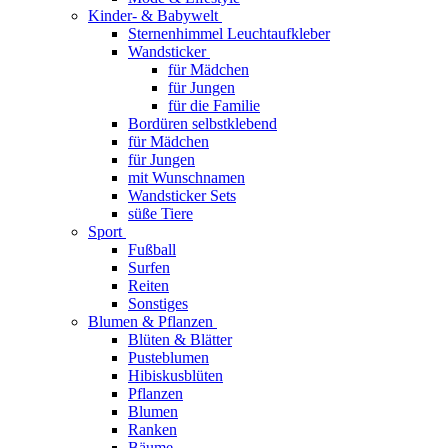
Kinder- & Babywelt
Sternenhimmel Leuchtaufkleber
Wandsticker
für Mädchen
für Jungen
für die Familie
Bordüren selbstklebend
für Mädchen
für Jungen
mit Wunschnamen
Wandsticker Sets
süße Tiere
Sport
Fußball
Surfen
Reiten
Sonstiges
Blumen & Pflanzen
Blüten & Blätter
Pusteblumen
Hibiskusblüten
Pflanzen
Blumen
Ranken
Bäume