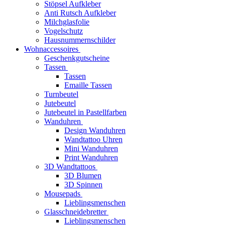
Stöpsel Aufkleber
Anti Rutsch Aufkleber
Milchglasfolie
Vogelschutz
Hausnummernschilder
Wohnaccessoires
Geschenkgutscheine
Tassen
Tassen
Emaille Tassen
Turnbeutel
Jutebeutel
Jutebeutel in Pastellfarben
Wanduhren
Design Wanduhren
Wandtattoo Uhren
Mini Wanduhren
Print Wanduhren
3D Wandtattoos
3D Blumen
3D Spinnen
Mousepads
Lieblingsmenschen
Glasschneidebretter
Lieblingsmenschen