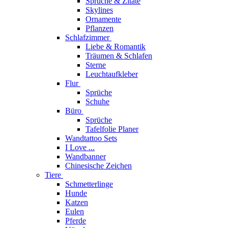
Sprüche & Zitate
Skylines
Ornamente
Pflanzen
Schlafzimmer
Liebe & Romantik
Träumen & Schlafen
Sterne
Leuchtaufkleber
Flur
Sprüche
Schuhe
Büro
Sprüche
Tafelfolie Planer
Wandtattoo Sets
I Love ...
Wandbanner
Chinesische Zeichen
Tiere
Schmetterlinge
Hunde
Katzen
Eulen
Pferde