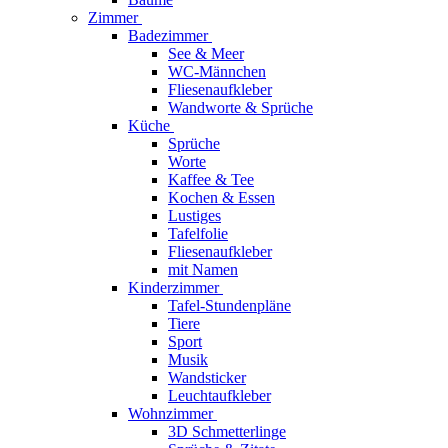
Zimmer
Badezimmer
See & Meer
WC-Männchen
Fliesenaufkleber
Wandworte & Sprüche
Küche
Sprüche
Worte
Kaffee & Tee
Kochen & Essen
Lustiges
Tafelfolie
Fliesenaufkleber
mit Namen
Kinderzimmer
Tafel-Stundenpläne
Tiere
Sport
Musik
Wandsticker
Leuchtaufkleber
Wohnzimmer
3D Schmetterlinge