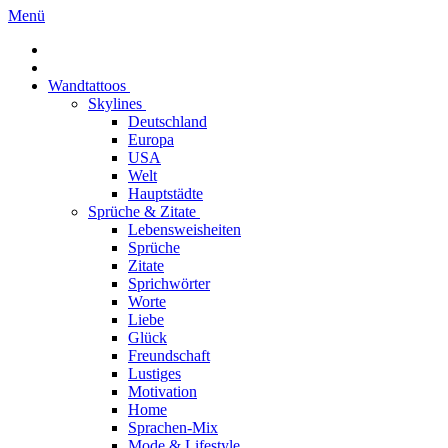
Menü
Wandtattoos
Skylines
Deutschland
Europa
USA
Welt
Hauptstädte
Sprüche & Zitate
Lebensweisheiten
Sprüche
Zitate
Sprichwörter
Worte
Liebe
Glück
Freundschaft
Lustiges
Motivation
Home
Sprachen-Mix
Mode & Lifestyle