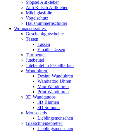
Stöpsel Aufkleber
Anti Rutsch Aufkleber
Milchglasfolie
Vogelschutz
Hausnummernschilder
Wohnaccessoires
Geschenkgutscheine
Tassen
Tassen
Emaille Tassen
Turnbeutel
Jutebeutel
Jutebeutel in Pastellfarben
Wanduhren
Design Wanduhren
Wandtattoo Uhren
Mini Wanduhren
Print Wanduhren
3D Wandtattoos
3D Blumen
3D Spinnen
Mousepads
Lieblingsmenschen
Glasschneidebretter
Lieblingsmenschen