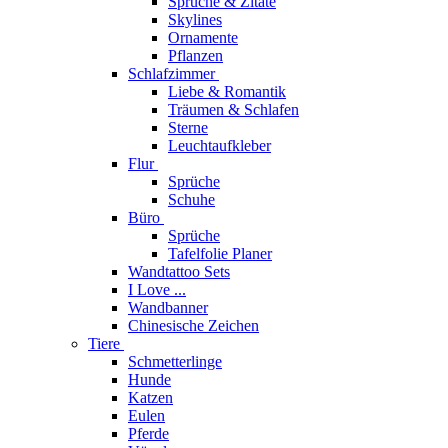
Sprüche & Zitate
Skylines
Ornamente
Pflanzen
Schlafzimmer
Liebe & Romantik
Träumen & Schlafen
Sterne
Leuchtaufkleber
Flur
Sprüche
Schuhe
Büro
Sprüche
Tafelfolie Planer
Wandtattoo Sets
I Love ...
Wandbanner
Chinesische Zeichen
Tiere
Schmetterlinge
Hunde
Katzen
Eulen
Pferde