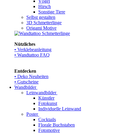
Vögel
Hirsch
Sonstige Tiere
Selbst gestalten
3D Schmetterlinge
Origami Motive
Nützliches
• Verklebeanleitung
• Wandtattoo FAQ
Entdecken
• Deko Neuheiten
• Gutscheine
Wandbilder
Leinwandbilder
Künstler
Fotokunst
Individuelle Leinwand
Poster
Cocktails
Florale Buchstaben
Fotomotive