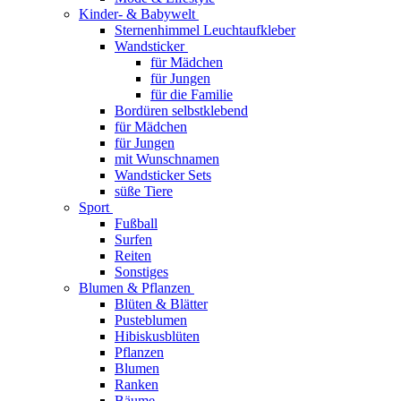
Kinder- & Babywelt
Sternenhimmel Leuchtaufkleber
Wandsticker
für Mädchen
für Jungen
für die Familie
Bordüren selbstklebend
für Mädchen
für Jungen
mit Wunschnamen
Wandsticker Sets
süße Tiere
Sport
Fußball
Surfen
Reiten
Sonstiges
Blumen & Pflanzen
Blüten & Blätter
Pusteblumen
Hibiskusblüten
Pflanzen
Blumen
Ranken
Bäume