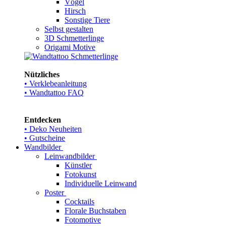
Vögel
Hirsch
Sonstige Tiere
Selbst gestalten
3D Schmetterlinge
Origami Motive
Nützliches
• Verklebeanleitung
• Wandtattoo FAQ
Entdecken
• Deko Neuheiten
• Gutscheine
Wandbilder
Leinwandbilder
Künstler
Fotokunst
Individuelle Leinwand
Poster
Cocktails
Florale Buchstaben
Fotomotive