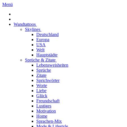
Menü
Wandtattoos
Skylines
Deutschland
Europa
USA
Welt
Hauptstädte
Sprüche & Zitate
Lebensweisheiten
Sprüche
Zitate
Sprichwörter
Worte
Liebe
Glück
Freundschaft
Lustiges
Motivation
Home
Sprachen-Mix
Mode & Lifestyle