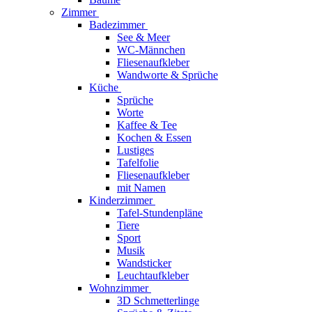
Zimmer
Badezimmer
See & Meer
WC-Männchen
Fliesenaufkleber
Wandworte & Sprüche
Küche
Sprüche
Worte
Kaffee & Tee
Kochen & Essen
Lustiges
Tafelfolie
Fliesenaufkleber
mit Namen
Kinderzimmer
Tafel-Stundenpläne
Tiere
Sport
Musik
Wandsticker
Leuchtaufkleber
Wohnzimmer
3D Schmetterlinge