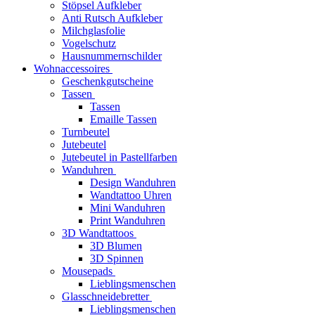
Stöpsel Aufkleber
Anti Rutsch Aufkleber
Milchglasfolie
Vogelschutz
Hausnummernschilder
Wohnaccessoires
Geschenkgutscheine
Tassen
Tassen
Emaille Tassen
Turnbeutel
Jutebeutel
Jutebeutel in Pastellfarben
Wanduhren
Design Wanduhren
Wandtattoo Uhren
Mini Wanduhren
Print Wanduhren
3D Wandtattoos
3D Blumen
3D Spinnen
Mousepads
Lieblingsmenschen
Glasschneidebretter
Lieblingsmenschen