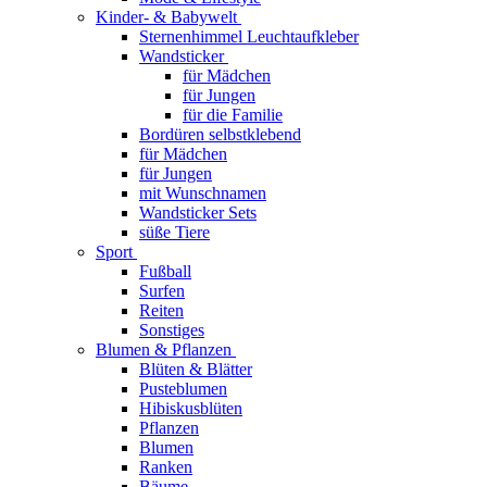
Kinder- & Babywelt
Sternenhimmel Leuchtaufkleber
Wandsticker
für Mädchen
für Jungen
für die Familie
Bordüren selbstklebend
für Mädchen
für Jungen
mit Wunschnamen
Wandsticker Sets
süße Tiere
Sport
Fußball
Surfen
Reiten
Sonstiges
Blumen & Pflanzen
Blüten & Blätter
Pusteblumen
Hibiskusblüten
Pflanzen
Blumen
Ranken
Bäume