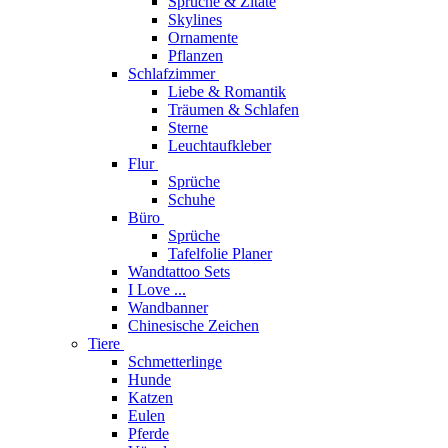
Sprüche & Zitate
Skylines
Ornamente
Pflanzen
Schlafzimmer
Liebe & Romantik
Träumen & Schlafen
Sterne
Leuchtaufkleber
Flur
Sprüche
Schuhe
Büro
Sprüche
Tafelfolie Planer
Wandtattoo Sets
I Love ...
Wandbanner
Chinesische Zeichen
Tiere
Schmetterlinge
Hunde
Katzen
Eulen
Pferde