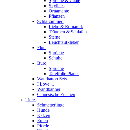
Sprüche & Zitate
Skylines
Ornamente
Pflanzen
Schlafzimmer
Liebe & Romantik
Träumen & Schlafen
Sterne
Leuchtaufkleber
Flur
Sprüche
Schuhe
Büro
Sprüche
Tafelfolie Planer
Wandtattoo Sets
I Love ...
Wandbanner
Chinesische Zeichen
Tiere
Schmetterlinge
Hunde
Katzen
Eulen
Pferde