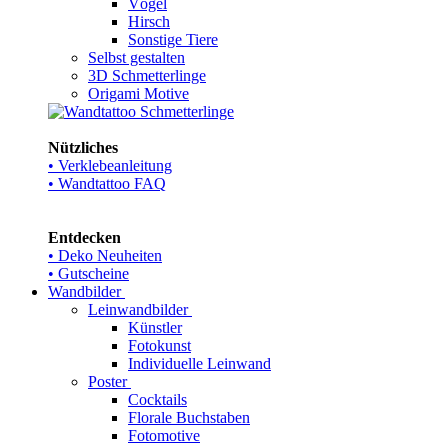
Vögel
Hirsch
Sonstige Tiere
Selbst gestalten
3D Schmetterlinge
Origami Motive
Nützliches
• Verklebeanleitung
• Wandtattoo FAQ
Entdecken
• Deko Neuheiten
• Gutscheine
Wandbilder
Leinwandbilder
Künstler
Fotokunst
Individuelle Leinwand
Poster
Cocktails
Florale Buchstaben
Fotomotive