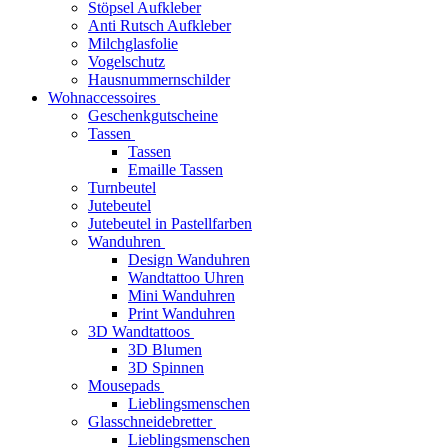
Stöpsel Aufkleber
Anti Rutsch Aufkleber
Milchglasfolie
Vogelschutz
Hausnummernschilder
Wohnaccessoires
Geschenkgutscheine
Tassen
Tassen
Emaille Tassen
Turnbeutel
Jutebeutel
Jutebeutel in Pastellfarben
Wanduhren
Design Wanduhren
Wandtattoo Uhren
Mini Wanduhren
Print Wanduhren
3D Wandtattoos
3D Blumen
3D Spinnen
Mousepads
Lieblingsmenschen
Glasschneidebretter
Lieblingsmenschen