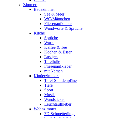
Zimmer
Badezimmer
See & Meer
WC-Männchen
Fliesenaufkleber
Wandworte & Sprüche
Küche
Sprüche
Worte
Kaffee & Tee
Kochen & Essen
Lustiges
Tafelfolie
Fliesenaufkleber
mit Namen
Kinderzimmer
Tafel-Stundenpläne
Tiere
Sport
Musik
Wandsticker
Leuchtaufkleber
Wohnzimmer
3D Schmetterlinge