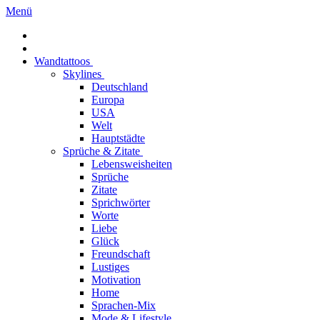
Menü
Wandtattoos
Skylines
Deutschland
Europa
USA
Welt
Hauptstädte
Sprüche & Zitate
Lebensweisheiten
Sprüche
Zitate
Sprichwörter
Worte
Liebe
Glück
Freundschaft
Lustiges
Motivation
Home
Sprachen-Mix
Mode & Lifestyle