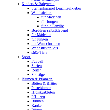
Kinder- & Babywelt
Sternenhimmel Leuchtaufkleber
Wandsticker
für Mädchen
für Jungen
für die Familie
Bordüren selbstklebend
für Mädchen
für Jungen
mit Wunschnamen
Wandsticker Sets
süße Tiere
Sport
Fußball
Surfen
Reiten
Sonstiges
Blumen & Pflanzen
Blüten & Blätter
Pusteblumen
Hibiskusblüten
Pflanzen
Blumen
Ranken
Bäume