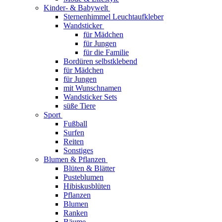
Kinder- & Babywelt
Sternenhimmel Leuchtaufkleber
Wandsticker
für Mädchen
für Jungen
für die Familie
Bordüren selbstklebend
für Mädchen
für Jungen
mit Wunschnamen
Wandsticker Sets
süße Tiere
Sport
Fußball
Surfen
Reiten
Sonstiges
Blumen & Pflanzen
Blüten & Blätter
Pusteblumen
Hibiskusblüten
Pflanzen
Blumen
Ranken
Bäume