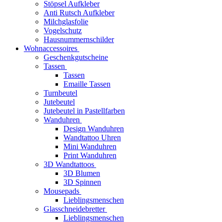
Stöpsel Aufkleber
Anti Rutsch Aufkleber
Milchglasfolie
Vogelschutz
Hausnummernschilder
Wohnaccessoires
Geschenkgutscheine
Tassen
Tassen
Emaille Tassen
Turnbeutel
Jutebeutel
Jutebeutel in Pastellfarben
Wanduhren
Design Wanduhren
Wandtattoo Uhren
Mini Wanduhren
Print Wanduhren
3D Wandtattoos
3D Blumen
3D Spinnen
Mousepads
Lieblingsmenschen
Glasschneidebretter
Lieblingsmenschen