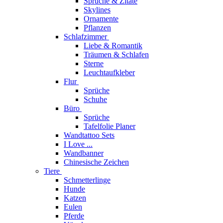
Sprüche & Zitate
Skylines
Ornamente
Pflanzen
Schlafzimmer
Liebe & Romantik
Träumen & Schlafen
Sterne
Leuchtaufkleber
Flur
Sprüche
Schuhe
Büro
Sprüche
Tafelfolie Planer
Wandtattoo Sets
I Love ...
Wandbanner
Chinesische Zeichen
Tiere
Schmetterlinge
Hunde
Katzen
Eulen
Pferde