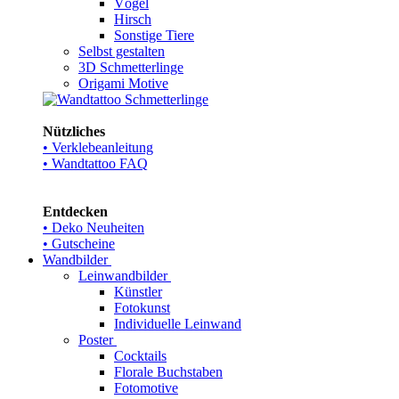
Vögel
Hirsch
Sonstige Tiere
Selbst gestalten
3D Schmetterlinge
Origami Motive
Nützliches
• Verklebeanleitung
• Wandtattoo FAQ
Entdecken
• Deko Neuheiten
• Gutscheine
Wandbilder
Leinwandbilder
Künstler
Fotokunst
Individuelle Leinwand
Poster
Cocktails
Florale Buchstaben
Fotomotive