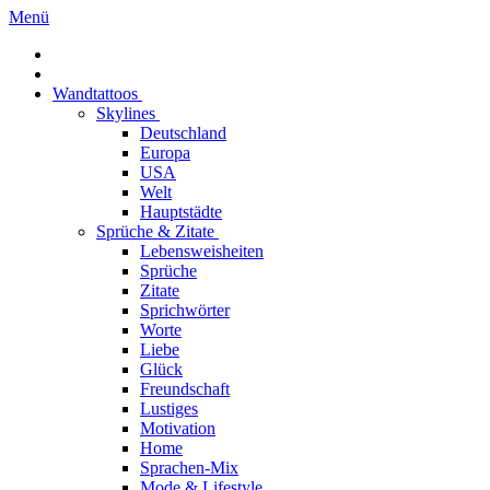
Menü
Wandtattoos
Skylines
Deutschland
Europa
USA
Welt
Hauptstädte
Sprüche & Zitate
Lebensweisheiten
Sprüche
Zitate
Sprichwörter
Worte
Liebe
Glück
Freundschaft
Lustiges
Motivation
Home
Sprachen-Mix
Mode & Lifestyle