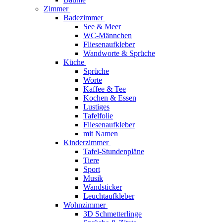
Zimmer
Badezimmer
See & Meer
WC-Männchen
Fliesenaufkleber
Wandworte & Sprüche
Küche
Sprüche
Worte
Kaffee & Tee
Kochen & Essen
Lustiges
Tafelfolie
Fliesenaufkleber
mit Namen
Kinderzimmer
Tafel-Stundenpläne
Tiere
Sport
Musik
Wandsticker
Leuchtaufkleber
Wohnzimmer
3D Schmetterlinge