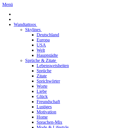
Menü
Wandtattoos
Skylines
Deutschland
Europa
USA
Welt
Hauptstädte
Sprüche & Zitate
Lebensweisheiten
Sprüche
Zitate
Sprichwörter
Worte
Liebe
Glück
Freundschaft
Lustiges
Motivation
Home
Sprachen-Mix
Mode & Lifestyle