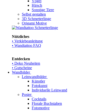
Vögel
Hirsch
Sonstige Tiere
Selbst gestalten
3D Schmetterlinge
Origami Motive
Nützliches
• Verklebeanleitung
• Wandtattoo FAQ
Entdecken
• Deko Neuheiten
• Gutscheine
Wandbilder
Leinwandbilder
Künstler
Fotokunst
Individuelle Leinwand
Poster
Cocktails
Florale Buchstaben
Fotomotive