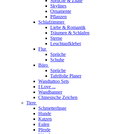
Sprüche & Zitate
Skylines
Ornamente
Pflanzen
Schlafzimmer
Liebe & Romantik
Träumen & Schlafen
Sterne
Leuchtaufkleber
Flur
Sprüche
Schuhe
Büro
Sprüche
Tafelfolie Planer
Wandtattoo Sets
I Love ...
Wandbanner
Chinesische Zeichen
Tiere
Schmetterlinge
Hunde
Katzen
Eulen
Pferde