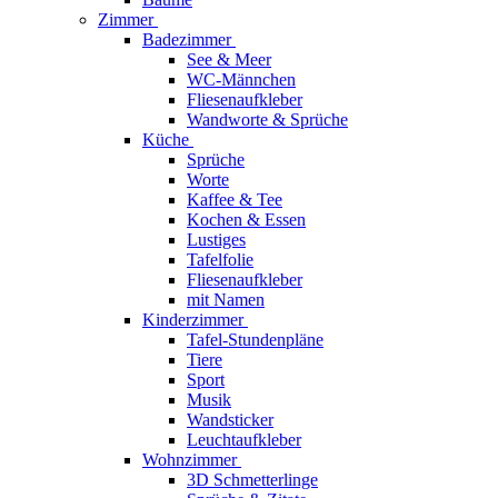
Zimmer
Badezimmer
See & Meer
WC-Männchen
Fliesenaufkleber
Wandworte & Sprüche
Küche
Sprüche
Worte
Kaffee & Tee
Kochen & Essen
Lustiges
Tafelfolie
Fliesenaufkleber
mit Namen
Kinderzimmer
Tafel-Stundenpläne
Tiere
Sport
Musik
Wandsticker
Leuchtaufkleber
Wohnzimmer
3D Schmetterlinge