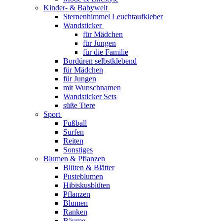
Kinder- & Babywelt
Sternenhimmel Leuchtaufkleber
Wandsticker
für Mädchen
für Jungen
für die Familie
Bordüren selbstklebend
für Mädchen
für Jungen
mit Wunschnamen
Wandsticker Sets
süße Tiere
Sport
Fußball
Surfen
Reiten
Sonstiges
Blumen & Pflanzen
Blüten & Blätter
Pusteblumen
Hibiskusblüten
Pflanzen
Blumen
Ranken
Bäume