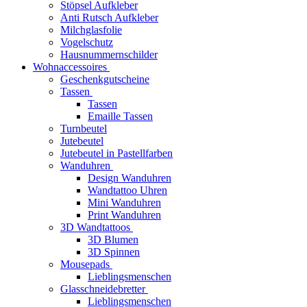
Stöpsel Aufkleber
Anti Rutsch Aufkleber
Milchglasfolie
Vogelschutz
Hausnummernschilder
Wohnaccessoires
Geschenkgutscheine
Tassen
Tassen
Emaille Tassen
Turnbeutel
Jutebeutel
Jutebeutel in Pastellfarben
Wanduhren
Design Wanduhren
Wandtattoo Uhren
Mini Wanduhren
Print Wanduhren
3D Wandtattoos
3D Blumen
3D Spinnen
Mousepads
Lieblingsmenschen
Glasschneidebretter
Lieblingsmenschen