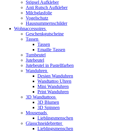
Stöpsel Aufkleber
Anti Rutsch Aufkleber
Milchglasfolie
Vogelschutz
Hausnummernschilder
Wohnaccessoires
Geschenkgutscheine
Tassen
Tassen
Emaille Tassen
Turnbeutel
Jutebeutel
Jutebeutel in Pastellfarben
Wanduhren
Design Wanduhren
Wandtattoo Uhren
Mini Wanduhren
Print Wanduhren
3D Wandtattoos
3D Blumen
3D Spinnen
Mousepads
Lieblingsmenschen
Glasschneidebretter
Lieblingsmenschen