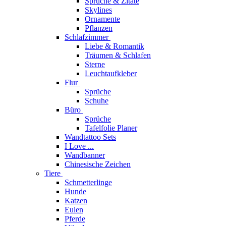
Sprüche & Zitate
Skylines
Ornamente
Pflanzen
Schlafzimmer
Liebe & Romantik
Träumen & Schlafen
Sterne
Leuchtaufkleber
Flur
Sprüche
Schuhe
Büro
Sprüche
Tafelfolie Planer
Wandtattoo Sets
I Love ...
Wandbanner
Chinesische Zeichen
Tiere
Schmetterlinge
Hunde
Katzen
Eulen
Pferde