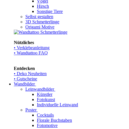
Vögel
Hirsch
Sonstige Tiere
Selbst gestalten
3D Schmetterlinge
Origami Motive
Nützliches
• Verklebeanleitung
• Wandtattoo FAQ
Entdecken
• Deko Neuheiten
• Gutscheine
Wandbilder
Leinwandbilder
Künstler
Fotokunst
Individuelle Leinwand
Poster
Cocktails
Florale Buchstaben
Fotomotive