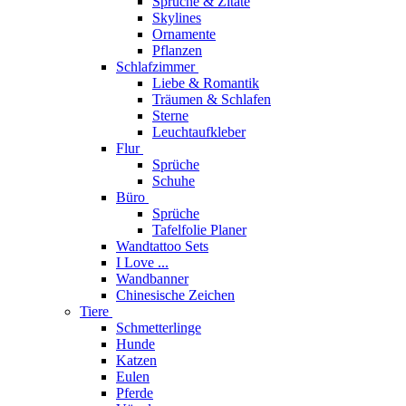
Sprüche & Zitate
Skylines
Ornamente
Pflanzen
Schlafzimmer
Liebe & Romantik
Träumen & Schlafen
Sterne
Leuchtaufkleber
Flur
Sprüche
Schuhe
Büro
Sprüche
Tafelfolie Planer
Wandtattoo Sets
I Love ...
Wandbanner
Chinesische Zeichen
Tiere
Schmetterlinge
Hunde
Katzen
Eulen
Pferde