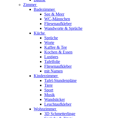
Zimmer
Badezimmer
See & Meer
WC-Männchen
Fliesenaufkleber
Wandworte & Sprüche
Küche
Sprüche
Worte
Kaffee & Tee
Kochen & Essen
Lustiges
Tafelfolie
Fliesenaufkleber
mit Namen
Kinderzimmer
Tafel-Stundenpläne
Tiere
Sport
Musik
Wandsticker
Leuchtaufkleber
Wohnzimmer
3D Schmetterlinge