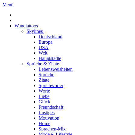
Menü
Wandtattoos
Skylines
Deutschland
Europa
USA
Welt
Hauptstädte
Sprüche & Zitate
Lebensweisheiten
Sprüche
Zitate
Sprichwörter
Worte
Liebe
Glück
Freundschaft
Lustiges
Motivation
Home
Sprachen-Mix
Mode & Lifestyle