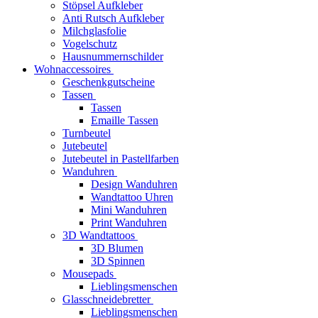
Stöpsel Aufkleber
Anti Rutsch Aufkleber
Milchglasfolie
Vogelschutz
Hausnummernschilder
Wohnaccessoires
Geschenkgutscheine
Tassen
Tassen
Emaille Tassen
Turnbeutel
Jutebeutel
Jutebeutel in Pastellfarben
Wanduhren
Design Wanduhren
Wandtattoo Uhren
Mini Wanduhren
Print Wanduhren
3D Wandtattoos
3D Blumen
3D Spinnen
Mousepads
Lieblingsmenschen
Glasschneidebretter
Lieblingsmenschen