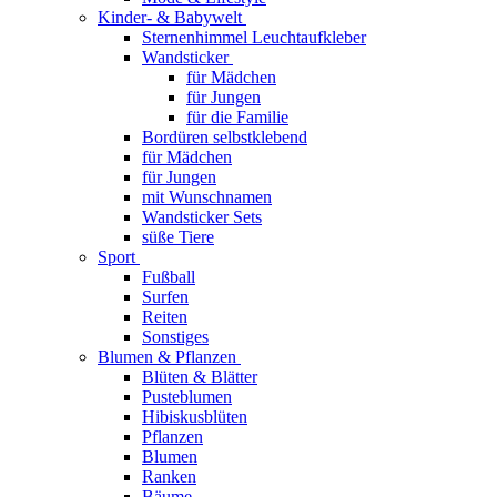
Kinder- & Babywelt
Sternenhimmel Leuchtaufkleber
Wandsticker
für Mädchen
für Jungen
für die Familie
Bordüren selbstklebend
für Mädchen
für Jungen
mit Wunschnamen
Wandsticker Sets
süße Tiere
Sport
Fußball
Surfen
Reiten
Sonstiges
Blumen & Pflanzen
Blüten & Blätter
Pusteblumen
Hibiskusblüten
Pflanzen
Blumen
Ranken
Bäume