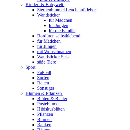
Kinder- & Babywelt
Sternenhimmel Leuchtaufkleber
Wandsticker
für Mädchen
für Jungen
für die Familie
Bordüren selbstklebend
für Mädchen
für Jungen
mit Wunschnamen
Wandsticker Sets
süße Tiere
Sport
Fußball
Surfen
Reiten
Sonstiges
Blumen & Pflanzen
Blüten & Blätter
Pusteblumen
Hibiskusblüten
Pflanzen
Blumen
Ranken
Bäume