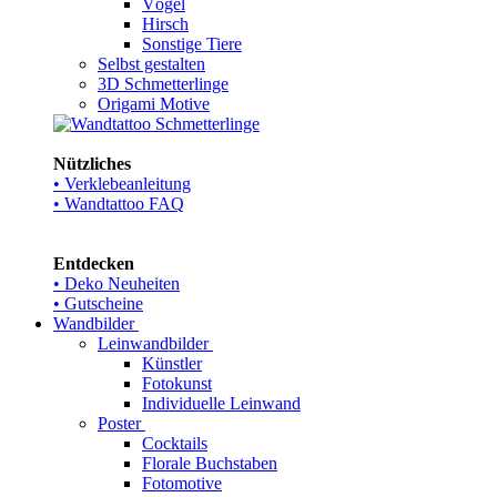
Vögel
Hirsch
Sonstige Tiere
Selbst gestalten
3D Schmetterlinge
Origami Motive
Nützliches
• Verklebeanleitung
• Wandtattoo FAQ
Entdecken
• Deko Neuheiten
• Gutscheine
Wandbilder
Leinwandbilder
Künstler
Fotokunst
Individuelle Leinwand
Poster
Cocktails
Florale Buchstaben
Fotomotive