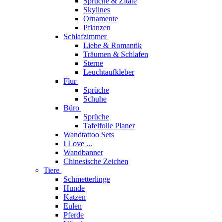
Sprüche & Zitate
Skylines
Ornamente
Pflanzen
Schlafzimmer
Liebe & Romantik
Träumen & Schlafen
Sterne
Leuchtaufkleber
Flur
Sprüche
Schuhe
Büro
Sprüche
Tafelfolie Planer
Wandtattoo Sets
I Love ...
Wandbanner
Chinesische Zeichen
Tiere
Schmetterlinge
Hunde
Katzen
Eulen
Pferde