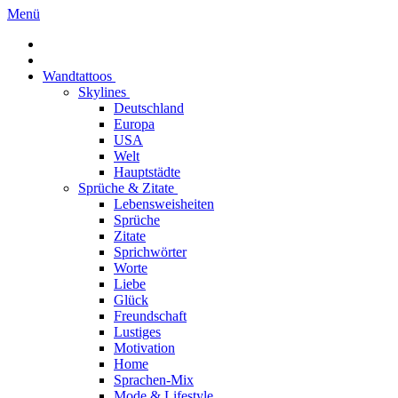
Menü
Wandtattoos
Skylines
Deutschland
Europa
USA
Welt
Hauptstädte
Sprüche & Zitate
Lebensweisheiten
Sprüche
Zitate
Sprichwörter
Worte
Liebe
Glück
Freundschaft
Lustiges
Motivation
Home
Sprachen-Mix
Mode & Lifestyle