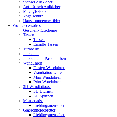
Stöpsel Aufkleber
Anti Rutsch Aufkleber
Milchglasfolie
Vogelschutz
Hausnummernschilder
Wohnaccessoires
Geschenkgutscheine
Tassen
Tassen
Emaille Tassen
Turnbeutel
Jutebeutel
Jutebeutel in Pastellfarben
Wanduhren
Design Wanduhren
Wandtattoo Uhren
Mini Wanduhren
Print Wanduhren
3D Wandtattoos
3D Blumen
3D Spinnen
Mousepads
Lieblingsmenschen
Glasschneidebretter
Lieblingsmenschen