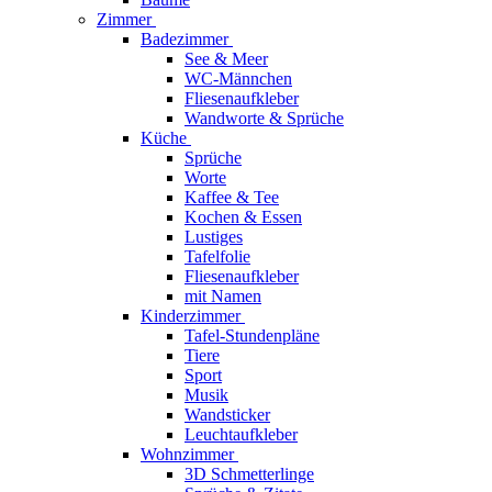
Zimmer
Badezimmer
See & Meer
WC-Männchen
Fliesenaufkleber
Wandworte & Sprüche
Küche
Sprüche
Worte
Kaffee & Tee
Kochen & Essen
Lustiges
Tafelfolie
Fliesenaufkleber
mit Namen
Kinderzimmer
Tafel-Stundenpläne
Tiere
Sport
Musik
Wandsticker
Leuchtaufkleber
Wohnzimmer
3D Schmetterlinge