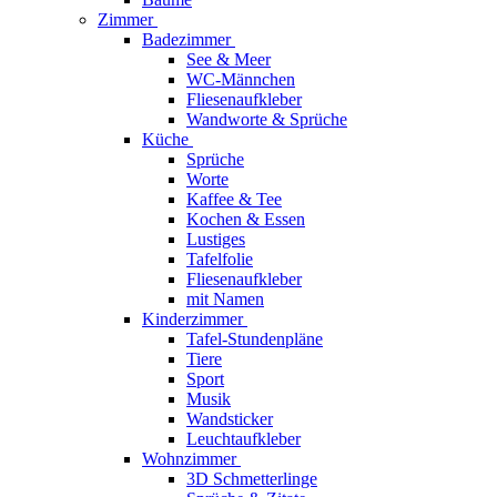
Zimmer
Badezimmer
See & Meer
WC-Männchen
Fliesenaufkleber
Wandworte & Sprüche
Küche
Sprüche
Worte
Kaffee & Tee
Kochen & Essen
Lustiges
Tafelfolie
Fliesenaufkleber
mit Namen
Kinderzimmer
Tafel-Stundenpläne
Tiere
Sport
Musik
Wandsticker
Leuchtaufkleber
Wohnzimmer
3D Schmetterlinge