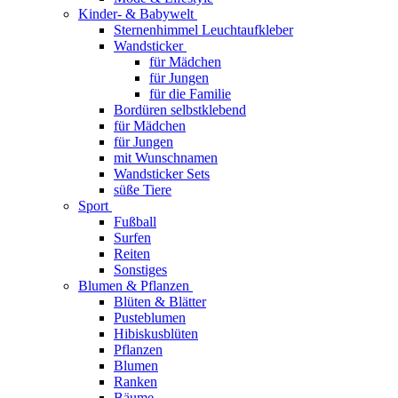
Kinder- & Babywelt
Sternenhimmel Leuchtaufkleber
Wandsticker
für Mädchen
für Jungen
für die Familie
Bordüren selbstklebend
für Mädchen
für Jungen
mit Wunschnamen
Wandsticker Sets
süße Tiere
Sport
Fußball
Surfen
Reiten
Sonstiges
Blumen & Pflanzen
Blüten & Blätter
Pusteblumen
Hibiskusblüten
Pflanzen
Blumen
Ranken
Bäume