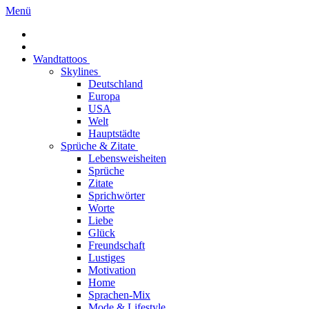
Menü
Wandtattoos
Skylines
Deutschland
Europa
USA
Welt
Hauptstädte
Sprüche & Zitate
Lebensweisheiten
Sprüche
Zitate
Sprichwörter
Worte
Liebe
Glück
Freundschaft
Lustiges
Motivation
Home
Sprachen-Mix
Mode & Lifestyle