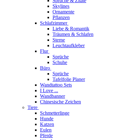
Sprüche & Zitate
Skylines
Ornamente
Pflanzen
Schlafzimmer
Liebe & Romantik
Träumen & Schlafen
Sterne
Leuchtaufkleber
Flur
Sprüche
Schuhe
Büro
Sprüche
Tafelfolie Planer
Wandtattoo Sets
I Love ...
Wandbanner
Chinesische Zeichen
Tiere
Schmetterlinge
Hunde
Katzen
Eulen
Pferde