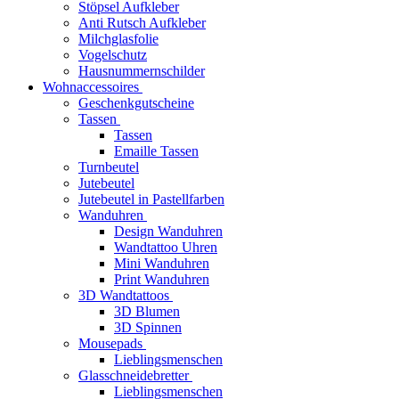
Stöpsel Aufkleber
Anti Rutsch Aufkleber
Milchglasfolie
Vogelschutz
Hausnummernschilder
Wohnaccessoires
Geschenkgutscheine
Tassen
Tassen
Emaille Tassen
Turnbeutel
Jutebeutel
Jutebeutel in Pastellfarben
Wanduhren
Design Wanduhren
Wandtattoo Uhren
Mini Wanduhren
Print Wanduhren
3D Wandtattoos
3D Blumen
3D Spinnen
Mousepads
Lieblingsmenschen
Glasschneidebretter
Lieblingsmenschen