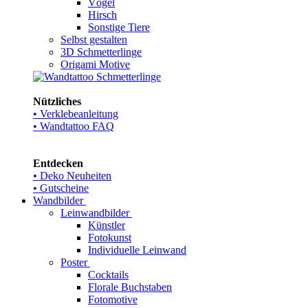
Vögel
Hirsch
Sonstige Tiere
Selbst gestalten
3D Schmetterlinge
Origami Motive
Nützliches
• Verklebeanleitung
• Wandtattoo FAQ
Entdecken
• Deko Neuheiten
• Gutscheine
Wandbilder
Leinwandbilder
Künstler
Fotokunst
Individuelle Leinwand
Poster
Cocktails
Florale Buchstaben
Fotomotive