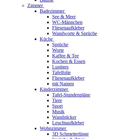
Zimmer
Badezimmer
See & Meer
WC-Männchen
Fliesenaufkleber
Wandworte & Sprüche
Küche
Sprüche
Worte
Kaffee & Tee
Kochen & Essen
Lustiges
Tafelfolie
Fliesenaufkleber
mit Namen
Kinderzimmer
Tafel-Stundenpläne
Tiere
Sport
Musik
Wandsticker
Leuchtaufkleber
Wohnzimmer
3D Schmetterlinge