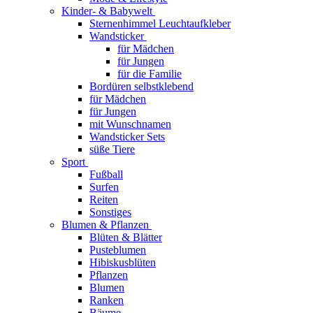
Kinder- & Babywelt
Sternenhimmel Leuchtaufkleber
Wandsticker
für Mädchen
für Jungen
für die Familie
Bordüren selbstklebend
für Mädchen
für Jungen
mit Wunschnamen
Wandsticker Sets
süße Tiere
Sport
Fußball
Surfen
Reiten
Sonstiges
Blumen & Pflanzen
Blüten & Blätter
Pusteblumen
Hibiskusblüten
Pflanzen
Blumen
Ranken
Bäume