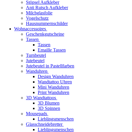
Stöpsel Aufkleber
Anti Rutsch Aufkleber
Milchglasfolie
Vogelschutz
Hausnummernschilder
Wohnaccessoires
Geschenkgutscheine
Tassen
Tassen
Emaille Tassen
Turnbeutel
Jutebeutel
Jutebeutel in Pastellfarben
Wanduhren
Design Wanduhren
Wandtattoo Uhren
Mini Wanduhren
Print Wanduhren
3D Wandtattoos
3D Blumen
3D Spinnen
Mousepads
Lieblingsmenschen
Glasschneidebretter
Lieblingsmenschen