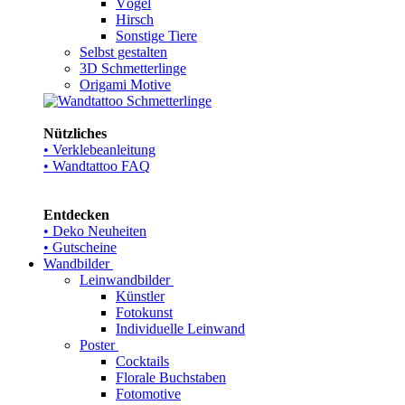
Vögel
Hirsch
Sonstige Tiere
Selbst gestalten
3D Schmetterlinge
Origami Motive
Nützliches
• Verklebeanleitung
• Wandtattoo FAQ
Entdecken
• Deko Neuheiten
• Gutscheine
Wandbilder
Leinwandbilder
Künstler
Fotokunst
Individuelle Leinwand
Poster
Cocktails
Florale Buchstaben
Fotomotive