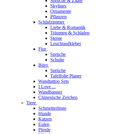
Sprüche & Zitate
Skylines
Ornamente
Pflanzen
Schlafzimmer
Liebe & Romantik
Träumen & Schlafen
Sterne
Leuchtaufkleber
Flur
Sprüche
Schuhe
Büro
Sprüche
Tafelfolie Planer
Wandtattoo Sets
I Love ...
Wandbanner
Chinesische Zeichen
Tiere
Schmetterlinge
Hunde
Katzen
Eulen
Pferde