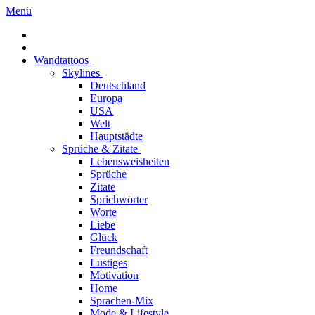
Menü
Wandtattoos
Skylines
Deutschland
Europa
USA
Welt
Hauptstädte
Sprüche & Zitate
Lebensweisheiten
Sprüche
Zitate
Sprichwörter
Worte
Liebe
Glück
Freundschaft
Lustiges
Motivation
Home
Sprachen-Mix
Mode & Lifestyle