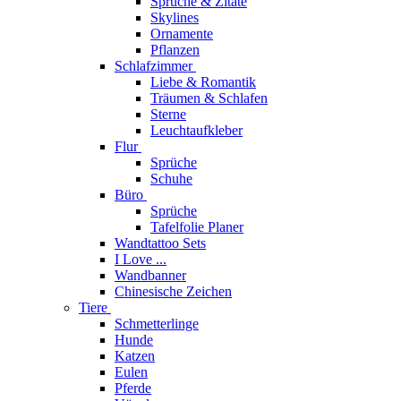
Sprüche & Zitate
Skylines
Ornamente
Pflanzen
Schlafzimmer
Liebe & Romantik
Träumen & Schlafen
Sterne
Leuchtaufkleber
Flur
Sprüche
Schuhe
Büro
Sprüche
Tafelfolie Planer
Wandtattoo Sets
I Love ...
Wandbanner
Chinesische Zeichen
Tiere
Schmetterlinge
Hunde
Katzen
Eulen
Pferde