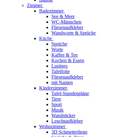
Zimmer
Badezimmer
See & Meer
WC-Männchen
Fliesenaufkleber
Wandworte & Sprüche
Küche
Sprüche
Worte
Kaffee & Tee
Kochen & Essen
Lustiges
Tafelfolie
Fliesenaufkleber
mit Namen
Kinderzimmer
Tafel-Stundenpläne
Tiere
Sport
Musik
Wandsticker
Leuchtaufkleber
Wohnzimmer
3D Schmetterlinge