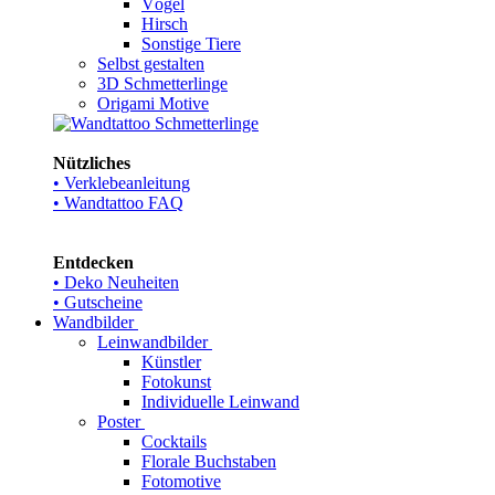
Vögel
Hirsch
Sonstige Tiere
Selbst gestalten
3D Schmetterlinge
Origami Motive
Nützliches
• Verklebeanleitung
• Wandtattoo FAQ
Entdecken
• Deko Neuheiten
• Gutscheine
Wandbilder
Leinwandbilder
Künstler
Fotokunst
Individuelle Leinwand
Poster
Cocktails
Florale Buchstaben
Fotomotive