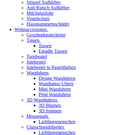
Stöpsel Aufkleber
Anti Rutsch Aufkleber
Milchglasfolie
Vogelschutz
Hausnummernschilder
Wohnaccessoires
Geschenkgutscheine
Tassen
Tassen
Emaille Tassen
Turnbeutel
Jutebeutel
Jutebeutel in Pastellfarben
Wanduhren
Design Wanduhren
Wandtattoo Uhren
Mini Wanduhren
Print Wanduhren
3D Wandtattoos
3D Blumen
3D Spinnen
Mousepads
Lieblingsmenschen
Glasschneidebretter
Lieblingsmenschen