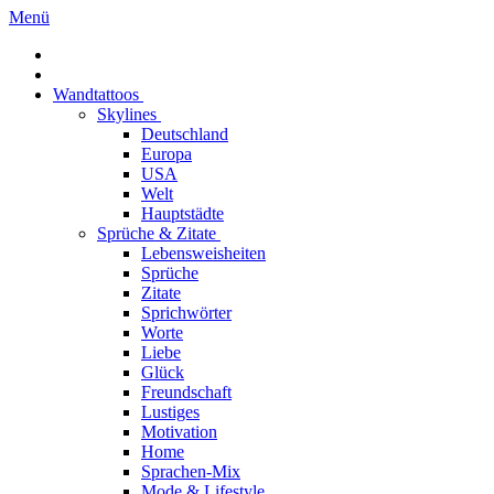
Menü
Wandtattoos
Skylines
Deutschland
Europa
USA
Welt
Hauptstädte
Sprüche & Zitate
Lebensweisheiten
Sprüche
Zitate
Sprichwörter
Worte
Liebe
Glück
Freundschaft
Lustiges
Motivation
Home
Sprachen-Mix
Mode & Lifestyle