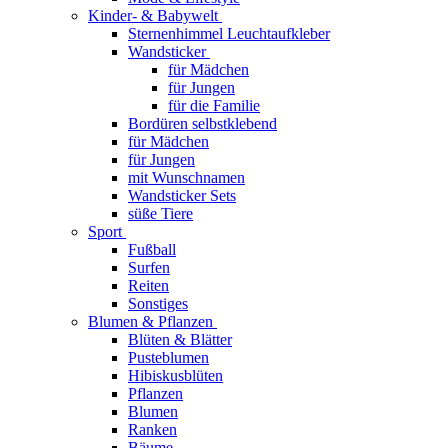
Kinder- & Babywelt
Sternenhimmel Leuchtaufkleber
Wandsticker
für Mädchen
für Jungen
für die Familie
Bordüren selbstklebend
für Mädchen
für Jungen
mit Wunschnamen
Wandsticker Sets
süße Tiere
Sport
Fußball
Surfen
Reiten
Sonstiges
Blumen & Pflanzen
Blüten & Blätter
Pusteblumen
Hibiskusblüten
Pflanzen
Blumen
Ranken
Bäume