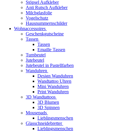
Stöpsel Aufkleber
Anti Rutsch Aufkleber
Milchglasfolie
Vogelschutz
Hausnummernschilder
Wohnaccessoires
Geschenkgutscheine
Tassen
Tassen
Emaille Tassen
Turnbeutel
Jutebeutel
Jutebeutel in Pastellfarben
Wanduhren
Design Wanduhren
Wandtattoo Uhren
Mini Wanduhren
Print Wanduhren
3D Wandtattoos
3D Blumen
3D Spinnen
Mousepads
Lieblingsmenschen
Glasschneidebretter
Lieblingsmenschen