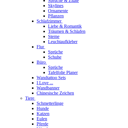
Sprüche & Zitate
Skylines
Ornamente
Pflanzen
Schlafzimmer
Liebe & Romantik
Träumen & Schlafen
Sterne
Leuchtaufkleber
Flur
Sprüche
Schuhe
Büro
Sprüche
Tafelfolie Planer
Wandtattoo Sets
I Love ...
Wandbanner
Chinesische Zeichen
Tiere
Schmetterlinge
Hunde
Katzen
Eulen
Pferde