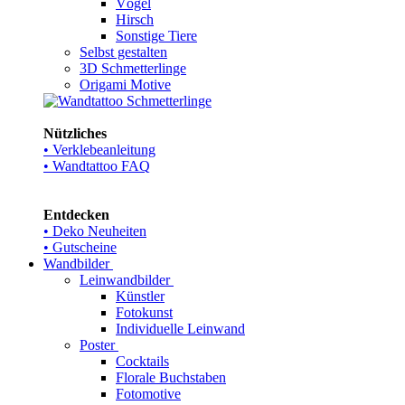
Vögel
Hirsch
Sonstige Tiere
Selbst gestalten
3D Schmetterlinge
Origami Motive
Nützliches
• Verklebeanleitung
• Wandtattoo FAQ
Entdecken
• Deko Neuheiten
• Gutscheine
Wandbilder
Leinwandbilder
Künstler
Fotokunst
Individuelle Leinwand
Poster
Cocktails
Florale Buchstaben
Fotomotive