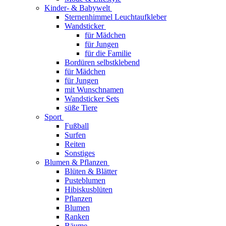
Kinder- & Babywelt
Sternenhimmel Leuchtaufkleber
Wandsticker
für Mädchen
für Jungen
für die Familie
Bordüren selbstklebend
für Mädchen
für Jungen
mit Wunschnamen
Wandsticker Sets
süße Tiere
Sport
Fußball
Surfen
Reiten
Sonstiges
Blumen & Pflanzen
Blüten & Blätter
Pusteblumen
Hibiskusblüten
Pflanzen
Blumen
Ranken
Bäume