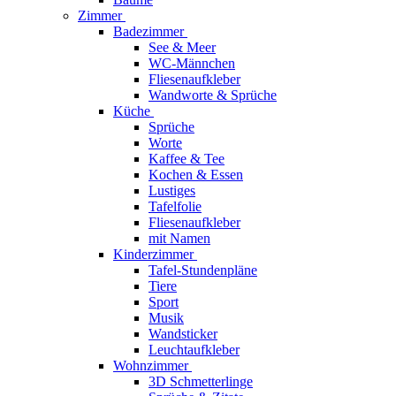
Zimmer
Badezimmer
See & Meer
WC-Männchen
Fliesenaufkleber
Wandworte & Sprüche
Küche
Sprüche
Worte
Kaffee & Tee
Kochen & Essen
Lustiges
Tafelfolie
Fliesenaufkleber
mit Namen
Kinderzimmer
Tafel-Stundenpläne
Tiere
Sport
Musik
Wandsticker
Leuchtaufkleber
Wohnzimmer
3D Schmetterlinge