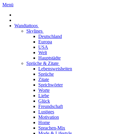
Menü
Wandtattoos
Skylines
Deutschland
Europa
USA
Welt
Hauptstädte
Sprüche & Zitate
Lebensweisheiten
Sprüche
Zitate
Sprichwörter
Worte
Liebe
Glück
Freundschaft
Lustiges
Motivation
Home
Sprachen-Mix
Mode & Lifestyle