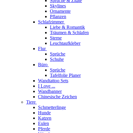
Sprüche & Zitate
Skylines
Ornamente
Pflanzen
Schlafzimmer
Liebe & Romantik
Träumen & Schlafen
Sterne
Leuchtaufkleber
Flur
Sprüche
Schuhe
Büro
Sprüche
Tafelfolie Planer
Wandtattoo Sets
I Love ...
Wandbanner
Chinesische Zeichen
Tiere
Schmetterlinge
Hunde
Katzen
Eulen
Pferde