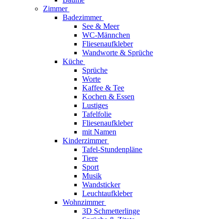
Zimmer
Badezimmer
See & Meer
WC-Männchen
Fliesenaufkleber
Wandworte & Sprüche
Küche
Sprüche
Worte
Kaffee & Tee
Kochen & Essen
Lustiges
Tafelfolie
Fliesenaufkleber
mit Namen
Kinderzimmer
Tafel-Stundenpläne
Tiere
Sport
Musik
Wandsticker
Leuchtaufkleber
Wohnzimmer
3D Schmetterlinge