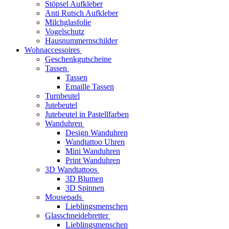
Stöpsel Aufkleber
Anti Rutsch Aufkleber
Milchglasfolie
Vogelschutz
Hausnummernschilder
Wohnaccessoires
Geschenkgutscheine
Tassen
Tassen
Emaille Tassen
Turnbeutel
Jutebeutel
Jutebeutel in Pastellfarben
Wanduhren
Design Wanduhren
Wandtattoo Uhren
Mini Wanduhren
Print Wanduhren
3D Wandtattoos
3D Blumen
3D Spinnen
Mousepads
Lieblingsmenschen
Glasschneidebretter
Lieblingsmenschen