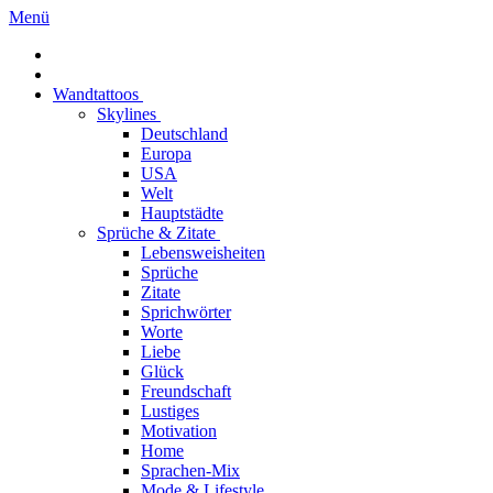
Menü
Wandtattoos
Skylines
Deutschland
Europa
USA
Welt
Hauptstädte
Sprüche & Zitate
Lebensweisheiten
Sprüche
Zitate
Sprichwörter
Worte
Liebe
Glück
Freundschaft
Lustiges
Motivation
Home
Sprachen-Mix
Mode & Lifestyle