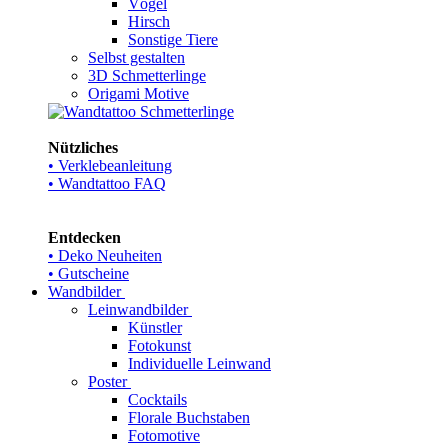
Vögel
Hirsch
Sonstige Tiere
Selbst gestalten
3D Schmetterlinge
Origami Motive
Nützliches
• Verklebeanleitung
• Wandtattoo FAQ
Entdecken
• Deko Neuheiten
• Gutscheine
Wandbilder
Leinwandbilder
Künstler
Fotokunst
Individuelle Leinwand
Poster
Cocktails
Florale Buchstaben
Fotomotive