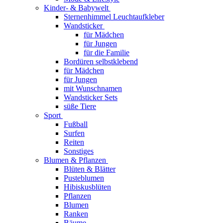
Kinder- & Babywelt
Sternenhimmel Leuchtaufkleber
Wandsticker
für Mädchen
für Jungen
für die Familie
Bordüren selbstklebend
für Mädchen
für Jungen
mit Wunschnamen
Wandsticker Sets
süße Tiere
Sport
Fußball
Surfen
Reiten
Sonstiges
Blumen & Pflanzen
Blüten & Blätter
Pusteblumen
Hibiskusblüten
Pflanzen
Blumen
Ranken
Bäume