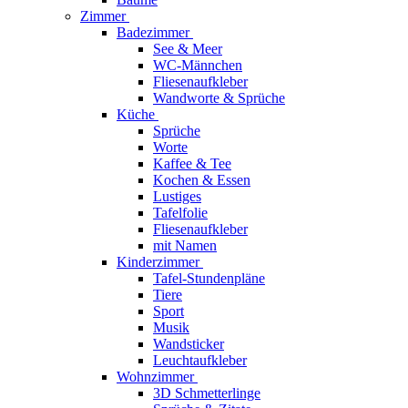
Zimmer
Badezimmer
See & Meer
WC-Männchen
Fliesenaufkleber
Wandworte & Sprüche
Küche
Sprüche
Worte
Kaffee & Tee
Kochen & Essen
Lustiges
Tafelfolie
Fliesenaufkleber
mit Namen
Kinderzimmer
Tafel-Stundenpläne
Tiere
Sport
Musik
Wandsticker
Leuchtaufkleber
Wohnzimmer
3D Schmetterlinge