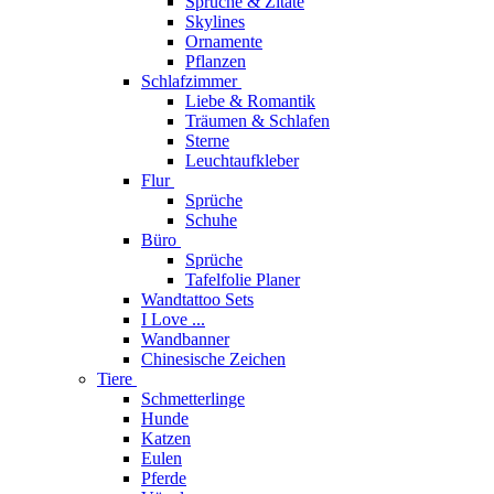
Sprüche & Zitate
Skylines
Ornamente
Pflanzen
Schlafzimmer
Liebe & Romantik
Träumen & Schlafen
Sterne
Leuchtaufkleber
Flur
Sprüche
Schuhe
Büro
Sprüche
Tafelfolie Planer
Wandtattoo Sets
I Love ...
Wandbanner
Chinesische Zeichen
Tiere
Schmetterlinge
Hunde
Katzen
Eulen
Pferde