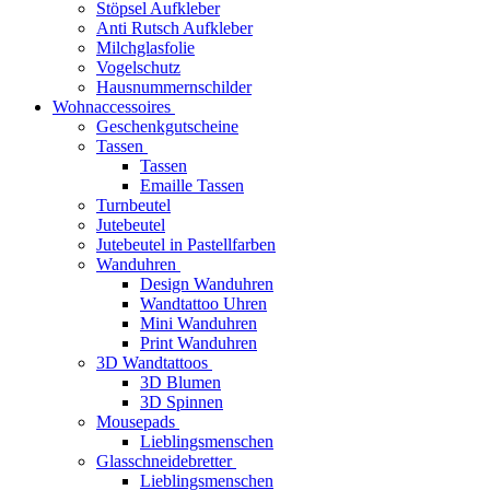
Stöpsel Aufkleber
Anti Rutsch Aufkleber
Milchglasfolie
Vogelschutz
Hausnummernschilder
Wohnaccessoires
Geschenkgutscheine
Tassen
Tassen
Emaille Tassen
Turnbeutel
Jutebeutel
Jutebeutel in Pastellfarben
Wanduhren
Design Wanduhren
Wandtattoo Uhren
Mini Wanduhren
Print Wanduhren
3D Wandtattoos
3D Blumen
3D Spinnen
Mousepads
Lieblingsmenschen
Glasschneidebretter
Lieblingsmenschen