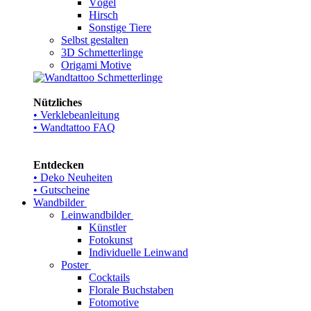
Vögel
Hirsch
Sonstige Tiere
Selbst gestalten
3D Schmetterlinge
Origami Motive
Nützliches
• Verklebeanleitung
• Wandtattoo FAQ
Entdecken
• Deko Neuheiten
• Gutscheine
Wandbilder
Leinwandbilder
Künstler
Fotokunst
Individuelle Leinwand
Poster
Cocktails
Florale Buchstaben
Fotomotive