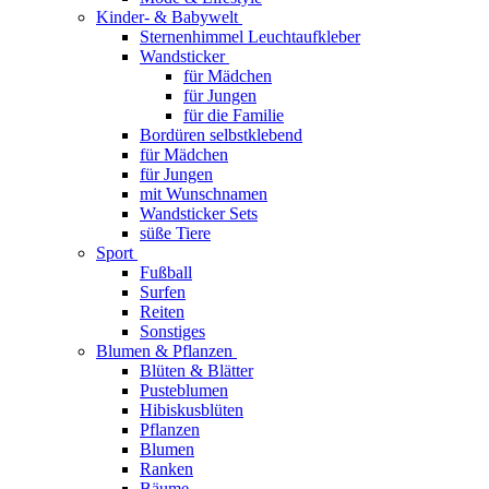
Kinder- & Babywelt
Sternenhimmel Leuchtaufkleber
Wandsticker
für Mädchen
für Jungen
für die Familie
Bordüren selbstklebend
für Mädchen
für Jungen
mit Wunschnamen
Wandsticker Sets
süße Tiere
Sport
Fußball
Surfen
Reiten
Sonstiges
Blumen & Pflanzen
Blüten & Blätter
Pusteblumen
Hibiskusblüten
Pflanzen
Blumen
Ranken
Bäume