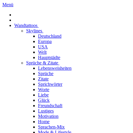
Menü
Wandtattoos
Skylines
Deutschland
Europa
USA
Welt
Hauptstädte
Sprüche & Zitate
Lebensweisheiten
Sprüche
Zitate
Sprichwörter
Worte
Liebe
Glück
Freundschaft
Lustiges
Motivation
Home
Sprachen-Mix
Mode & Lifestyle