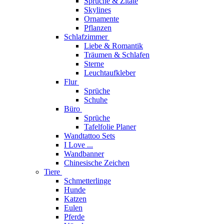
Sprüche & Zitate
Skylines
Ornamente
Pflanzen
Schlafzimmer
Liebe & Romantik
Träumen & Schlafen
Sterne
Leuchtaufkleber
Flur
Sprüche
Schuhe
Büro
Sprüche
Tafelfolie Planer
Wandtattoo Sets
I Love ...
Wandbanner
Chinesische Zeichen
Tiere
Schmetterlinge
Hunde
Katzen
Eulen
Pferde