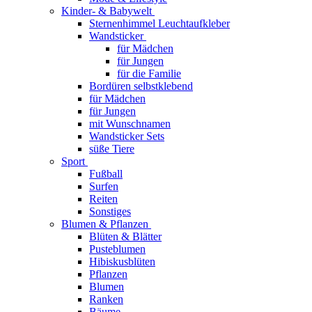
Kinder- & Babywelt
Sternenhimmel Leuchtaufkleber
Wandsticker
für Mädchen
für Jungen
für die Familie
Bordüren selbstklebend
für Mädchen
für Jungen
mit Wunschnamen
Wandsticker Sets
süße Tiere
Sport
Fußball
Surfen
Reiten
Sonstiges
Blumen & Pflanzen
Blüten & Blätter
Pusteblumen
Hibiskusblüten
Pflanzen
Blumen
Ranken
Bäume