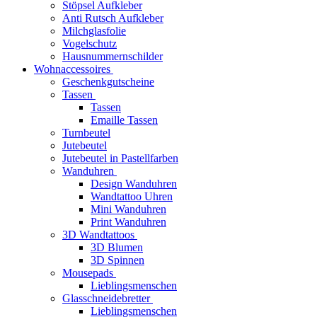
Stöpsel Aufkleber
Anti Rutsch Aufkleber
Milchglasfolie
Vogelschutz
Hausnummernschilder
Wohnaccessoires
Geschenkgutscheine
Tassen
Tassen
Emaille Tassen
Turnbeutel
Jutebeutel
Jutebeutel in Pastellfarben
Wanduhren
Design Wanduhren
Wandtattoo Uhren
Mini Wanduhren
Print Wanduhren
3D Wandtattoos
3D Blumen
3D Spinnen
Mousepads
Lieblingsmenschen
Glasschneidebretter
Lieblingsmenschen