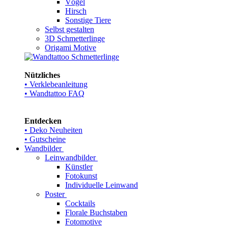
Vögel
Hirsch
Sonstige Tiere
Selbst gestalten
3D Schmetterlinge
Origami Motive
Nützliches
• Verklebeanleitung
• Wandtattoo FAQ
Entdecken
• Deko Neuheiten
• Gutscheine
Wandbilder
Leinwandbilder
Künstler
Fotokunst
Individuelle Leinwand
Poster
Cocktails
Florale Buchstaben
Fotomotive