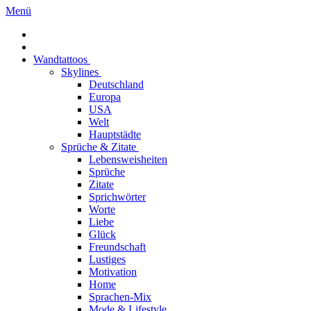
Menü
Wandtattoos
Skylines
Deutschland
Europa
USA
Welt
Hauptstädte
Sprüche & Zitate
Lebensweisheiten
Sprüche
Zitate
Sprichwörter
Worte
Liebe
Glück
Freundschaft
Lustiges
Motivation
Home
Sprachen-Mix
Mode & Lifestyle