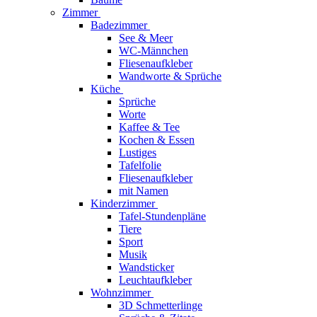
Zimmer
Badezimmer
See & Meer
WC-Männchen
Fliesenaufkleber
Wandworte & Sprüche
Küche
Sprüche
Worte
Kaffee & Tee
Kochen & Essen
Lustiges
Tafelfolie
Fliesenaufkleber
mit Namen
Kinderzimmer
Tafel-Stundenpläne
Tiere
Sport
Musik
Wandsticker
Leuchtaufkleber
Wohnzimmer
3D Schmetterlinge