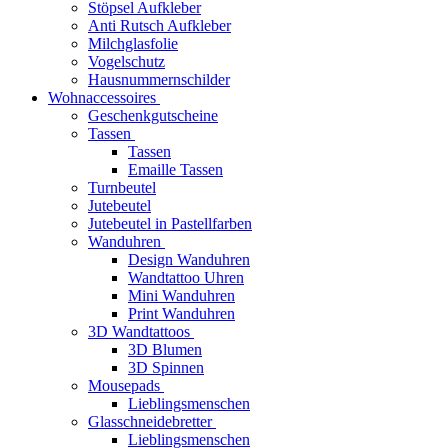
Stöpsel Aufkleber
Anti Rutsch Aufkleber
Milchglasfolie
Vogelschutz
Hausnummernschilder
Wohnaccessoires
Geschenkgutscheine
Tassen
Tassen
Emaille Tassen
Turnbeutel
Jutebeutel
Jutebeutel in Pastellfarben
Wanduhren
Design Wanduhren
Wandtattoo Uhren
Mini Wanduhren
Print Wanduhren
3D Wandtattoos
3D Blumen
3D Spinnen
Mousepads
Lieblingsmenschen
Glasschneidebretter
Lieblingsmenschen