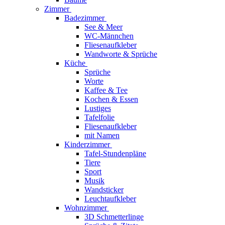
Zimmer
Badezimmer
See & Meer
WC-Männchen
Fliesenaufkleber
Wandworte & Sprüche
Küche
Sprüche
Worte
Kaffee & Tee
Kochen & Essen
Lustiges
Tafelfolie
Fliesenaufkleber
mit Namen
Kinderzimmer
Tafel-Stundenpläne
Tiere
Sport
Musik
Wandsticker
Leuchtaufkleber
Wohnzimmer
3D Schmetterlinge