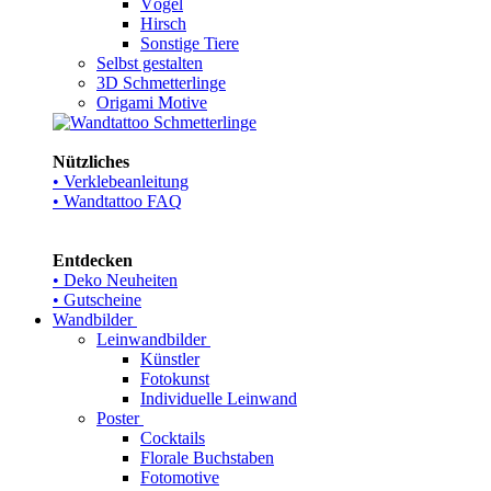
Vögel
Hirsch
Sonstige Tiere
Selbst gestalten
3D Schmetterlinge
Origami Motive
Nützliches
• Verklebeanleitung
• Wandtattoo FAQ
Entdecken
• Deko Neuheiten
• Gutscheine
Wandbilder
Leinwandbilder
Künstler
Fotokunst
Individuelle Leinwand
Poster
Cocktails
Florale Buchstaben
Fotomotive