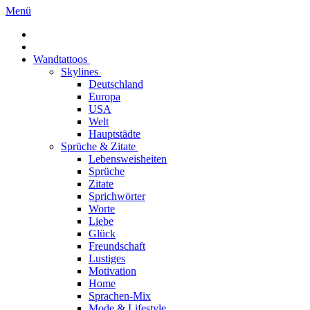
Menü
Wandtattoos
Skylines
Deutschland
Europa
USA
Welt
Hauptstädte
Sprüche & Zitate
Lebensweisheiten
Sprüche
Zitate
Sprichwörter
Worte
Liebe
Glück
Freundschaft
Lustiges
Motivation
Home
Sprachen-Mix
Mode & Lifestyle