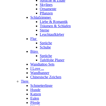
Sprüche & Zitate
Skylines
Ornamente
Pflanzen
Schlafzimmer
Liebe & Romantik
Träumen & Schlafen
Sterne
Leuchtaufkleber
Flur
Sprüche
Schuhe
Büro
Sprüche
Tafelfolie Planer
Wandtattoo Sets
I Love ...
Wandbanner
Chinesische Zeichen
Tiere
Schmetterlinge
Hunde
Katzen
Eulen
Pferde