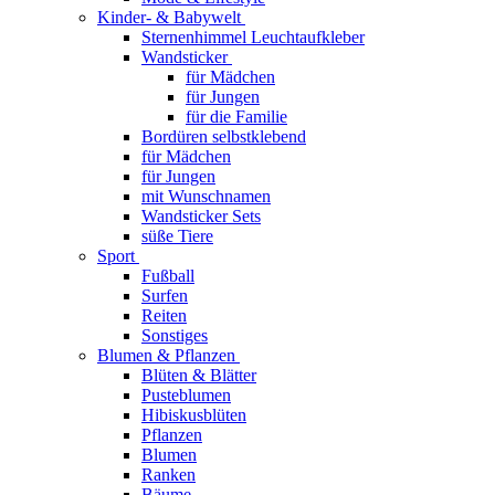
Kinder- & Babywelt
Sternenhimmel Leuchtaufkleber
Wandsticker
für Mädchen
für Jungen
für die Familie
Bordüren selbstklebend
für Mädchen
für Jungen
mit Wunschnamen
Wandsticker Sets
süße Tiere
Sport
Fußball
Surfen
Reiten
Sonstiges
Blumen & Pflanzen
Blüten & Blätter
Pusteblumen
Hibiskusblüten
Pflanzen
Blumen
Ranken
Bäume