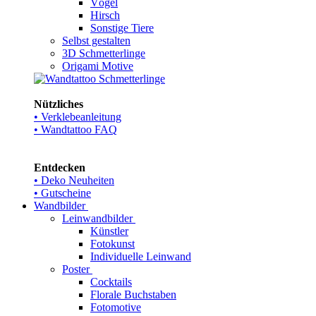
Vögel
Hirsch
Sonstige Tiere
Selbst gestalten
3D Schmetterlinge
Origami Motive
Nützliches
• Verklebeanleitung
• Wandtattoo FAQ
Entdecken
• Deko Neuheiten
• Gutscheine
Wandbilder
Leinwandbilder
Künstler
Fotokunst
Individuelle Leinwand
Poster
Cocktails
Florale Buchstaben
Fotomotive