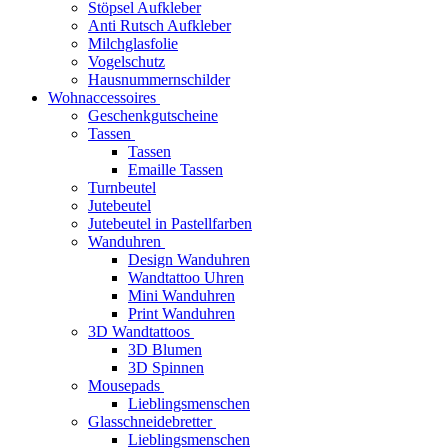
Stöpsel Aufkleber
Anti Rutsch Aufkleber
Milchglasfolie
Vogelschutz
Hausnummernschilder
Wohnaccessoires
Geschenkgutscheine
Tassen
Tassen
Emaille Tassen
Turnbeutel
Jutebeutel
Jutebeutel in Pastellfarben
Wanduhren
Design Wanduhren
Wandtattoo Uhren
Mini Wanduhren
Print Wanduhren
3D Wandtattoos
3D Blumen
3D Spinnen
Mousepads
Lieblingsmenschen
Glasschneidebretter
Lieblingsmenschen