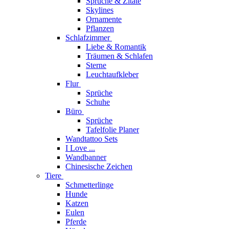
Sprüche & Zitate
Skylines
Ornamente
Pflanzen
Schlafzimmer
Liebe & Romantik
Träumen & Schlafen
Sterne
Leuchtaufkleber
Flur
Sprüche
Schuhe
Büro
Sprüche
Tafelfolie Planer
Wandtattoo Sets
I Love ...
Wandbanner
Chinesische Zeichen
Tiere
Schmetterlinge
Hunde
Katzen
Eulen
Pferde