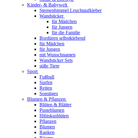
Kinder- & Babywelt
Sternenhimmel Leuchtaufkleber
Wandsticker
für Mädchen
für Jungen
für die Familie
Bordüren selbstklebend
für Mädchen
für Jungen
mit Wunschnamen
Wandsticker Sets
süße Tiere
Sport
Fußball
Surfen
Reiten
Sonstiges
Blumen & Pflanzen
Blüten & Blätter
Pusteblumen
Hibiskusblüten
Pflanzen
Blumen
Ranken
Bäume