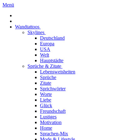
Menü
Wandtattoos
Skylines
Deutschland
Europa
USA
Welt
Hauptstädte
Sprüche & Zitate
Lebensweisheiten
Sprüche
Zitate
Sprichwörter
Worte
Liebe
Glück
Freundschaft
Lustiges
Motivation
Home
Sprachen-Mix
Mode & Lifestyle