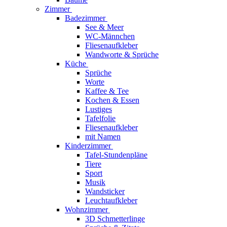
Zimmer
Badezimmer
See & Meer
WC-Männchen
Fliesenaufkleber
Wandworte & Sprüche
Küche
Sprüche
Worte
Kaffee & Tee
Kochen & Essen
Lustiges
Tafelfolie
Fliesenaufkleber
mit Namen
Kinderzimmer
Tafel-Stundenpläne
Tiere
Sport
Musik
Wandsticker
Leuchtaufkleber
Wohnzimmer
3D Schmetterlinge