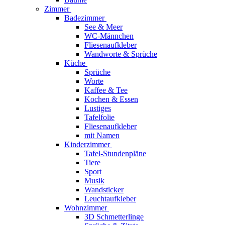
Zimmer
Badezimmer
See & Meer
WC-Männchen
Fliesenaufkleber
Wandworte & Sprüche
Küche
Sprüche
Worte
Kaffee & Tee
Kochen & Essen
Lustiges
Tafelfolie
Fliesenaufkleber
mit Namen
Kinderzimmer
Tafel-Stundenpläne
Tiere
Sport
Musik
Wandsticker
Leuchtaufkleber
Wohnzimmer
3D Schmetterlinge