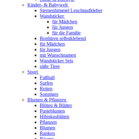
Kinder- & Babywelt
Sternenhimmel Leuchtaufkleber
Wandsticker
für Mädchen
für Jungen
für die Familie
Bordüren selbstklebend
für Mädchen
für Jungen
mit Wunschnamen
Wandsticker Sets
süße Tiere
Sport
Fußball
Surfen
Reiten
Sonstiges
Blumen & Pflanzen
Blüten & Blätter
Pusteblumen
Hibiskusblüten
Pflanzen
Blumen
Ranken
Bäume