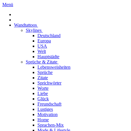
Menü
Wandtattoos
Skylines
Deutschland
Europa
USA
Welt
Hauptstädte
Sprüche & Zitate
Lebensweisheiten
Sprüche
Zitate
Sprichwörter
Worte
Liebe
Glück
Freundschaft
Lustiges
Motivation
Home
Sprachen-Mix
Mode & Lifestyle