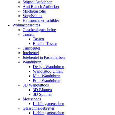
Stöpsel Aufkleber
Anti Rutsch Aufkleber
Milchglasfolie
Vogelschutz
Hausnummernschilder
Wohnaccessoires
Geschenkgutscheine
Tassen
Tassen
Emaille Tassen
Turnbeutel
Jutebeutel
Jutebeutel in Pastellfarben
Wanduhren
Design Wanduhren
Wandtattoo Uhren
Mini Wanduhren
Print Wanduhren
3D Wandtattoos
3D Blumen
3D Spinnen
Mousepads
Lieblingsmenschen
Glasschneidebretter
Lieblingsmenschen