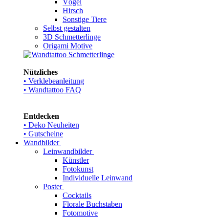
Vögel
Hirsch
Sonstige Tiere
Selbst gestalten
3D Schmetterlinge
Origami Motive
Nützliches
• Verklebeanleitung
• Wandtattoo FAQ
Entdecken
• Deko Neuheiten
• Gutscheine
Wandbilder
Leinwandbilder
Künstler
Fotokunst
Individuelle Leinwand
Poster
Cocktails
Florale Buchstaben
Fotomotive