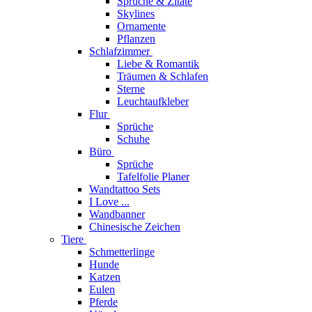
Sprüche & Zitate
Skylines
Ornamente
Pflanzen
Schlafzimmer
Liebe & Romantik
Träumen & Schlafen
Sterne
Leuchtaufkleber
Flur
Sprüche
Schuhe
Büro
Sprüche
Tafelfolie Planer
Wandtattoo Sets
I Love ...
Wandbanner
Chinesische Zeichen
Tiere
Schmetterlinge
Hunde
Katzen
Eulen
Pferde